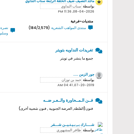
ماجد النصيف ضيف الحلقة الرابعة سناب النداوي
بواسطة
08-04-2026, 11:36 PM
منتديات-فرعية
منتدى المواهب الشعرية
(184/2,579)
نصرة ر
وسلم 
تغريدات النداويه بتويتر
جميع ما ينشر في تويتر
جور الزمن ....
بواسطة
07-20-2019, 04:41 AM
فــن الـمــحاورة والــعـر ضــه
فنون(القلطه, العرضة الجنوبية , فنون شعبية أخرى)
شــــارك بــِ بـيـتـيــن شـــقر
بواسطة