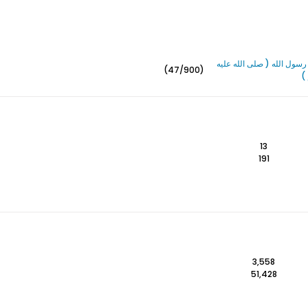
سول الله ( صلى الله عليه
(47/900)
)
13
191
3,558
51,428