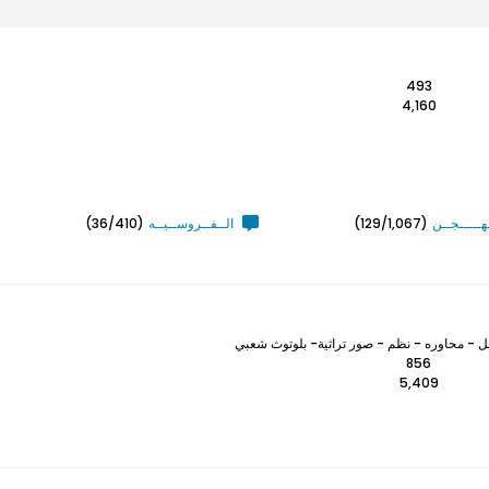
493
4,160
ـهـــــجــن
(129/1,067)
الــفــروســيــه
(36/410)
 - محاوره - نظم - صور تراثية- بلوتوث شعبي
856
5,409