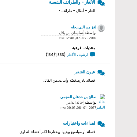
الألغاز - والطرائف الشعبية
الغاز - أمثال - طرائف -
لغز من اللي يحله
بواسطة
07-02-2016, 12:48 PM
منتديات-فرعية
ارشيف الألغاز
(134/1,833)
عيون الشعر
قصائد نادرة..قصّه وأبيات..من القائل
صالح بن خدعان العجمي
بواسطة
08-01-2017, 09:01 PM
اهداءات واختيارات
قصائد أو مواضيع يهديها ويختارها لكم أعضاء النداوي