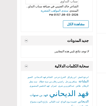
الشاعر خالد العتيبي
في ضيافة سناب النداوي بروموهات فيديوهات...
المنتدى:
منتدى المواهب الشعرية
08-03-2026, 01:57 PM
مشاهدة الكل
جديد المدونات
لا توجد نتائج تلبي هذه المعايير.
سحابة الكلمات الدلالية
ابرجع اعيش
ابن رقراق
الجرح جرحي
الشاعر فهد الديحاني
الصور
الملتاعة
بسافر وبرحل
راضني زعلان من سبة خطاك
سند مطر
الرطان
طاش
عبدالعزيزبن شري
غمران
فهد الدقيس المنصوري
فهد الديحاني
فهد بن صنهات
الديحاني
قصيدة يوم الوداع
ليت الليالي
يازارع التوت.مضواح