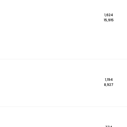
1,624
15,915
1,194
8,927