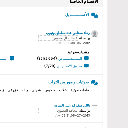
الأقسام الخاصة
الأصــــــــــايل
رحلة مقناص عدة مقاطع يوتيوب
بواسطة
08-05-2012, 10:16 PM
منتديات-فرعية
الــمـــقــنـــاص
(321/2,654)
الــــ
ســوق الأصــايــل
(7/29)
صوتيات وصور من التراث
ملفات صوتية - شلات - منكوس - هجيني - ربابه - قزوعي - زامل
ياللي سفركم على الشامه
بواسطة
05-27-2013, 03:31 AM