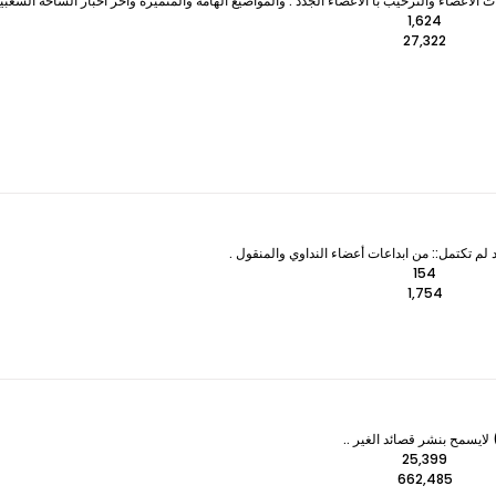
لأعضاء والترحيب با الأعضاء الجدد . والمواضيع الهامة والمتميزه وآخر اخبار الساحة الشعبي
1,624
27,322
 لم تكتمل:: من ابداعات أعضاء النداوي والمنقول .
154
1,754
ايسمح بنشر قصائد الغير ..
25,399
662,485