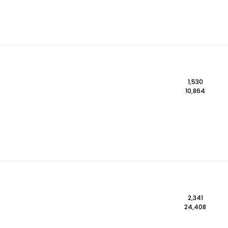
1,530
10,864
2,341
24,408