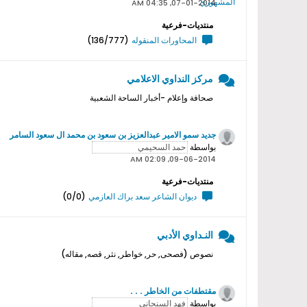
07-01-2014, 04:35 AM
منتديات-فرعية
المحاورات المنقوله
(136/777)
مركز النداوي الاعلامي
صحافة وإعلام -أخبار الساحة الشعبية
جديد سمو اﻻمير عبدالعزيز بن سعود بن محمد ال سعود السامر
بواسطة
09-06-2014, 02:09 AM
منتديات-فرعية
ديوان الشاعر سعد براك العازمي
(0/0)
النـداوي الأدبي
نصوص (فصحى, حر, خواطر, نثر, قصه, مقاله)
مقتطفات من الخاطر . . .
بواسطة