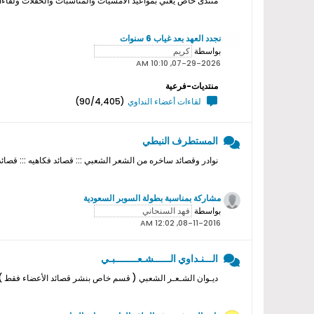
منتدى خاص يعني بمواعيد الامسيات والمناسبات والحفلات ولقاءات ا
نجدد العهد بعد غياب 6 سنوات
بواسطة
07-29-2026, 10:10 AM
منتديات-فرعية
لقاءات أعضاء النداوي
(90/4,405)
المستطرف النبطي
نوادر وقصائد ساخره من الشعر الشعبي ::: قصائد فكاهيه ::: قصائد
مشاركة بمناسبة بطولة السوبر السعودية
بواسطة
08-11-2016, 12:02 AM
الـــنـداوي الــــــشـعــــــــبـي
ديـوان الشـعـر الشعبي ( قسم خاص بنشر قصائد الأعضاء فقط ) ل