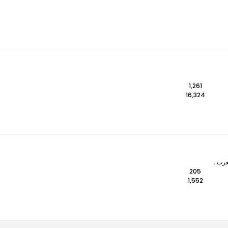
1,261
16,324
عرب .
205
1,552