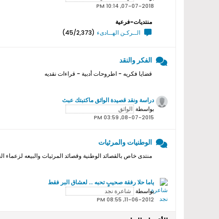
07-07-2018, 10:14 PM
منتديات-فرعية
الــركـن الهــادىء
(45/2,373)
الفكر والنقد
قضايا فكريه - اطروحات أدبية - قراءات نقديه
دراسة ونقد قصيدة الواثق ماكتبتك عبث
بواسطة
08-07-2015, 03:59 PM
الوطنيات والمرثيات
منتدى خاص بالقصائد الوطنية وقصائد المرثيات والبيعه لزعماء ال
ياما حلا رفقة صحيبٍ تحبه .. لعشاق البر فقط
بواسطة
11-06-2012, 08:55 PM