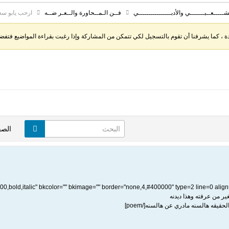
شـــــعــبـــــــي والأدبــــــــــــــــي
فــن الـمــحاورة والــعـر ضــه
ارحب يابو سع
، كما يشرفنا أن تقوم بالتسجيل لكي تتمكن من المشاركة وإذا رغبت بقراءة المواضيع فتفضل 
الص
ر من عرفته وهذا ديدنه
قيقه هالسنه مادري عن هالسنه[/poem]