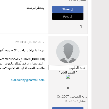
وننتظر ابو سعد
Share
Post
02-02-2012, 01:33 PM
مرحبا يابوراشد تراحيب ٌ لاتعد وايضاً ا
[poem=font="Simplified Arabic,5,#000000,bold,normal" bkcolor="" bkimage="" border="none,4,#400000" type=2 line=0 align=center use=ex num="0,#400000"]
رايتك بيضا واعرفك لْمثلك ماتفوت=الد
ماتجيب الحجه الا لها عندك ثبوت=صاحبي صح
" المدير العام "
h.al.dolehy@hotmail.com
تاريخ التسجيل:
Oct 2007
المشاركات:
5123