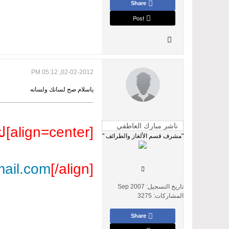
Share
Post
02-02-2012, 05:12 PM
ياسلام صح لسانك ولسانه
[align=center]لتواصل
"مشرف قسم الألغاز والطرائف "
mail.com
[/align]
تاريخ التسجيل:
Sep 2007
المشاركات:
3275
Share