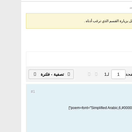
د
بزيارة القسم الذي ترغب أدناه .
فحة
لـ
1
تصفية - فلترة
#1