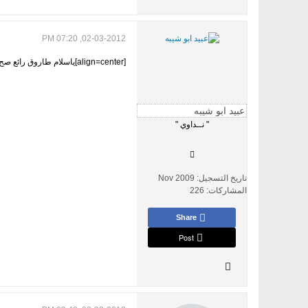
02-03-2012, 07:20 PM
[align=center]ياسلام طاروق رائع صح الله السنتكم والله لايهينكم [/align]
" نــداوي "
تاريخ التسجيل:
Nov 2009
المشاركات:
226
Share
Post