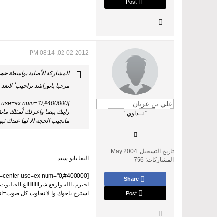
Post
02-02-2012, 08:14 PM
المشاركة الأصلية بواسطة
حمد
مرحبا يابوراشد تراحيب ٌ لاتعد 
[poem=font="Simplified Arabic,5,#000000,bold,normal" bkcolor="" bkimage="" border="none,4,#400000" type=2 line=0 align=center use=ex num="0,#400000"]
رايتك بيضا واعرفك لْمثلك مات
" نــداوي "
ماتجيب الحجه الا لها عندك ثبوت=
تاريخ التسجيل:
May 2004
البقا يابو سعد
المشاركات:
756
[poem=font="Simplified Arabic,7,#000000,bold,italic" bkcolor="" bkimage="" border="none,4,#400000" type=2 line=0 align=center use=ex num="0,#400000"]
Share
احتزم بالله وارفع شراااااااااع الجيلبو
Post
استرح ياخوك وا لا تجاوب كل صوت=انت من