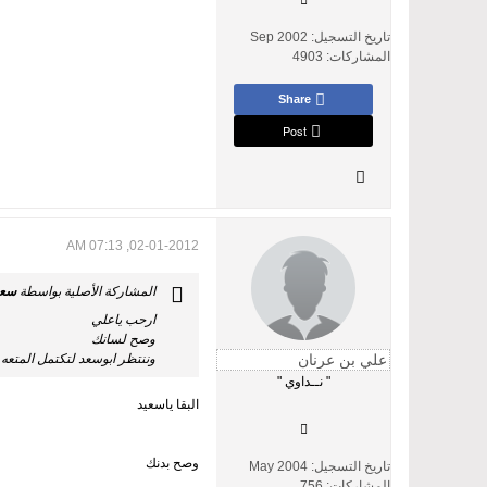
تاريخ التسجيل:
Sep 2002
المشاركات:
4903
Share
Post
02-01-2012, 07:13 AM
المشاركة الأصلية بواسطة
سعي
ارحب ياعلي
وصح لسانك
وننتظر ابوسعد لتكتمل المتعه 
" نــداوي "
البقا ياسعيد
وصح بدنك
تاريخ التسجيل:
May 2004
المشاركات:
756