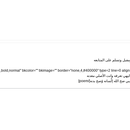
بومفبل وتسلم على المتابعه
ليهي تعرفه وانت الأصلي معدنه
 الله إلْسانه وُصح بدنه[/poem]