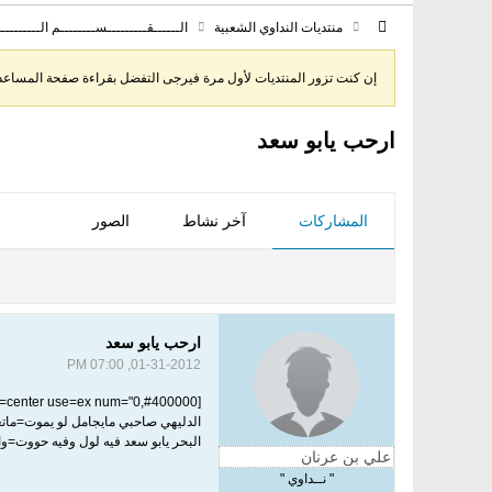
منتديات النداوي الشعبية
الــــــقـــــــــســــــــم الـــــــــ
إن كنت تزور المنتديات لأول مرة فيرجى التفضل بقراءة صفحة المساعدة 
ارحب يابو سعد
المشاركات
آخر نشاط
الصور
ارحب يابو سعد
01-31-2012, 07:00 PM
[poem=font="Simplified Arabic,6,#000000,bold,italic" bkcolor="" bkimage="" border="none,4,#400000" type=2 line=0 align=center use=ex num="0,#400000"]
الدليهي صاحبي مايجامل لو يموت=ماتغي
البحر يابو سعد فيه لول وفيه حووت=والح
" نــداوي "