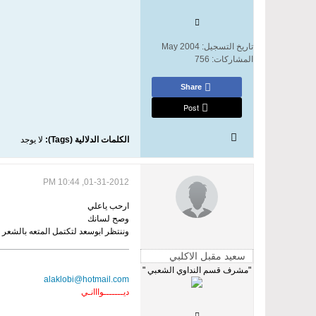
تاريخ التسجيل:
May 2004
المشاركات:
756
Share
Post
الكلمات الدلالية (Tags):
لا يوجد
01-31-2012, 10:44 PM
ارحب ياعلي
وصح لسانك
وننتظر ابوسعد لتكتمل المتعه بالشعر
"مشرف قسم النداوي الشعبي "
alaklobi@hotmail.com
ديـــــــوااانـي