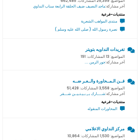
المواضيع: 25,399 المشاركات: 662,485
آخر مشاركة:
ماجد النصيف ضيف الحلقة الرابعة سناب النداوي
منتديات-فرعية
منتدى المواهب الشعرية
نصرة رسول الله ( صلى الله عليه وسلم )
تغريدات النداويه بتويتر
المواضيع: 13 المشاركات: 191
آخر مشاركة:
جور الزمن ....
فــن الـمــحاورة والــعـر ضــه
المواضيع: 3,558 المشاركات: 51,428
آخر مشاركة:
شــــارك بــِ بـيـتـيــن شـــقر
منتديات-فرعية
المحاورات المنقوله
مركز النداوي الاعلامي
المواضيع: 1,530 المشاركات: 10,864