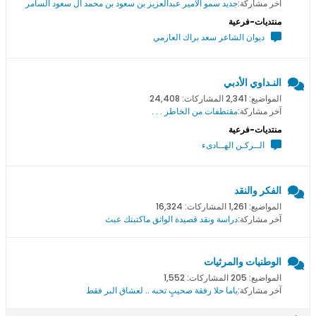
آخر مشاركة:
جديد سمو اﻻمير عبدالعزيز بن سعود بن محمد ال سعود السامر
منتديات-فرعية
ديوان الشاعر سعد براك العازمي
النـداوي الأدبي
المواضيع: 2,341 المشاركات: 24,408
آخر مشاركة:
مقتطفات من الخاطر . . .
منتديات-فرعية
الــركـن الهــادىء
الفكر والنقد
المواضيع: 1,261 المشاركات: 16,324
آخر مشاركة:
دراسة ونقد قصيدة الواثق ماكتبتك عبث
الوطنيات والمرثيات
المواضيع: 205 المشاركات: 1,552
آخر مشاركة:
ياما حلا رفقة صحيبٍ تحبه .. لعشاق البر فقط