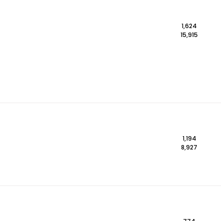
1,624
15,915
1,194
8,927