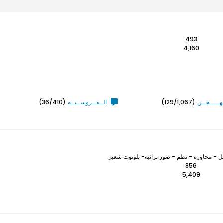
493
4,160
ـهـــــجــن
(129/1,067)
الــفــروســيــه
(36/410)
 - محاوره - نظم - صور تراثية- بلوتوث شعبي
856
5,409