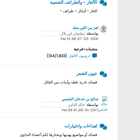
الألغاز - والطرائف الشعبية
الغاز - أمثال - طرائف -
لغز من اللي يحله
بواسطة
07-02-2016, 12:48 PM
منتديات-فرعية
ارشيف الألغاز
(134/1,833)
عيون الشعر
قصائد نادرة..قصّه وأبيات..من القائل
صالح بن خدعان العجمي
بواسطة
08-01-2017, 09:01 PM
اهداءات واختيارات
قصائد أو مواضيع يهديها ويختارها لكم أعضاء النداوي