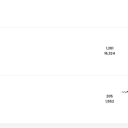
1,261
16,324
عرب .
205
1,552