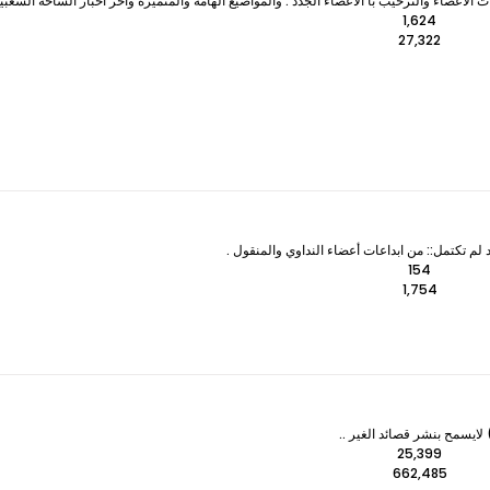
لأعضاء والترحيب با الأعضاء الجدد . والمواضيع الهامة والمتميزه وآخر اخبار الساحة الشعبي
1,624
27,322
 لم تكتمل:: من ابداعات أعضاء النداوي والمنقول .
154
1,754
ايسمح بنشر قصائد الغير ..
25,399
662,485