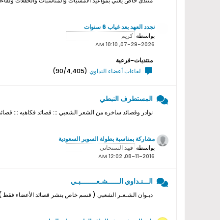
منتدى خاص يعني بمواعيد الامسيات والمناسبات والحفلات ولقاءات ا
نجدد العهد بعد غياب 6 سنوات
بواسطة
07-29-2026, 10:10 AM
منتديات-فرعية
لقاءات أعضاء النداوي
(90/4,405)
المستطرف النبطي
نوادر وقصائد ساخره من الشعر الشعبي ::: قصائد فكاهيه ::: قصائد
مشاركة بمناسبة بطولة السوبر السعودية
بواسطة
08-11-2016, 12:02 AM
الـــنـداوي الــــــشـعــــــــبـي
ديـوان الشـعـر الشعبي ( قسم خاص بنشر قصائد الأعضاء فقط ) ل