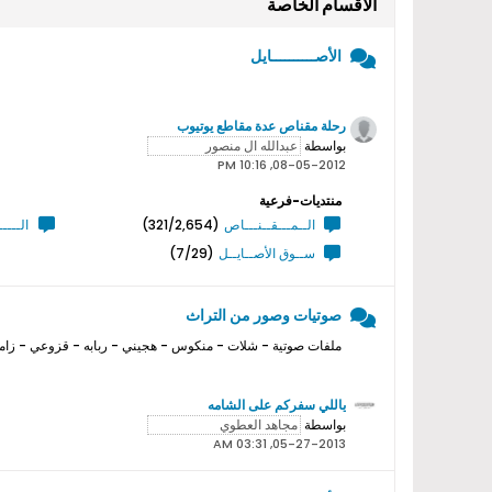
الأقسام الخاصة
الأصــــــــــايل
رحلة مقناص عدة مقاطع يوتيوب
بواسطة
08-05-2012, 10:16 PM
منتديات-فرعية
الــمـــقــنـــاص
(321/2,654)
الــــ
ســوق الأصــايــل
(7/29)
صوتيات وصور من التراث
ملفات صوتية - شلات - منكوس - هجيني - ربابه - قزوعي - زامل
ياللي سفركم على الشامه
بواسطة
05-27-2013, 03:31 AM