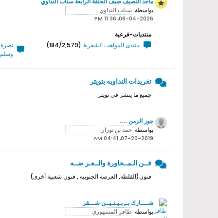
ماجد النصيف ضيف الحلقة الرابعة سناب النداوي
بواسطة
08-04-2026, 11:36 PM
منتديات-فرعية
منتدى المواهب الشعرية
(184/2,579)
نصرة ر
وسلم 
تغريدات النداويه بتويتر
جميع ما ينشر في تويتر
جور الزمن ....
بواسطة
07-20-2019, 04:41 AM
فــن الـمــحاورة والــعـر ضــه
فنون(القلطه, العرضة الجنوبية , فنون شعبية أخرى)
شــــارك بــِ بـيـتـيــن شـــقر
بواسطة