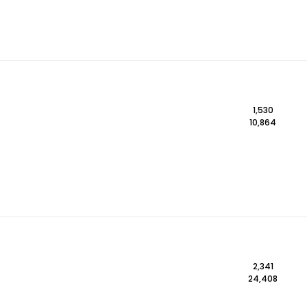
1,530
10,864
2,341
24,408