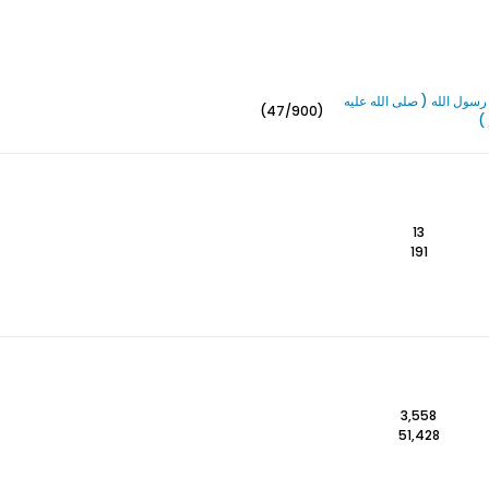
سول الله ( صلى الله عليه
(47/900)
)
13
191
3,558
51,428