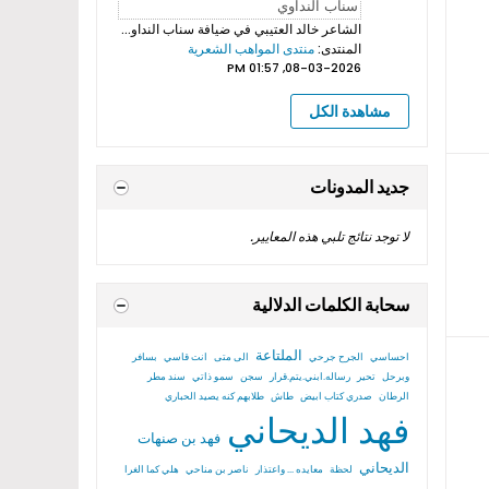
الشاعر خالد العتيبي
في ضيافة سناب النداوي بروموهات فيديوهات...
المنتدى:
منتدى المواهب الشعرية
08-03-2026, 01:57 PM
مشاهدة الكل
جديد المدونات
لا توجد نتائج تلبي هذه المعايير.
سحابة الكلمات الدلالية
الملتاعة
احساسي
الجرح جرحي
الى متى
انت قاسي
بسافر
وبرحل
تحير
رساله.ابني.يتم.قرار
سجن
سمو ذاتي
سند مطر
الرطان
صدري كتاب ابيض
طاش
طلابهم كنه يصيد الحباري
فهد الديحاني
فهد بن صنهات
الديحاني
لحظة
معايده ... واعتذار
ناصر بن مناحي
هلي كما الغرا