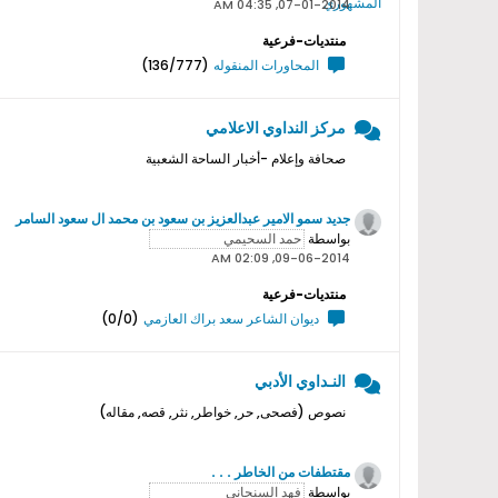
07-01-2014, 04:35 AM
منتديات-فرعية
المحاورات المنقوله
(136/777)
مركز النداوي الاعلامي
صحافة وإعلام -أخبار الساحة الشعبية
جديد سمو اﻻمير عبدالعزيز بن سعود بن محمد ال سعود السامر
بواسطة
09-06-2014, 02:09 AM
منتديات-فرعية
ديوان الشاعر سعد براك العازمي
(0/0)
النـداوي الأدبي
نصوص (فصحى, حر, خواطر, نثر, قصه, مقاله)
مقتطفات من الخاطر . . .
بواسطة