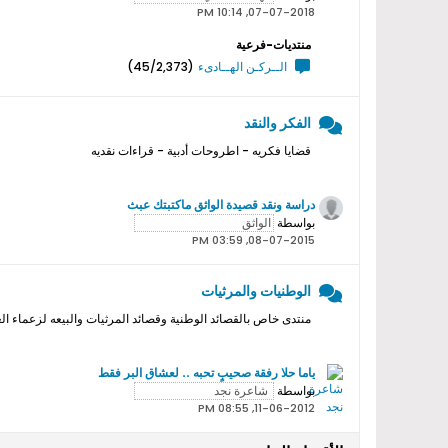
07-07-2018, 10:14 PM
منتديات-فرعية
الــركـن الهــادىء
(45/2,373)
الفكر والنقد
قضايا فكريه - اطروحات أدبية - قراءات نقديه
دراسة ونقد قصيدة الواثق ماكتبتك عبث
بواسطة
08-07-2015, 03:59 PM
الوطنيات والمرثيات
منتدى خاص بالقصائد الوطنية وقصائد المرثيات والبيعه لزعماء ال
ياما حلا رفقة صحيبٍ تحبه .. لعشاق البر فقط
بواسطة
11-06-2012, 08:55 PM