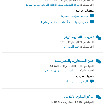
المواضيع: 25,399 المشاركات: 662,485
آخر مشاركة:
ماجد النصيف ضيف الحلقة الرابعة سناب النداوي
منتديات-فرعية
منتدى المواهب الشعرية
نصرة رسول الله ( صلى الله عليه وسلم )
تغريدات النداويه بتويتر
المواضيع: 13 المشاركات: 191
آخر مشاركة:
جور الزمن ....
فــن الـمــحاورة والــعـر ضــه
المواضيع: 3,558 المشاركات: 51,428
آخر مشاركة:
شــــارك بــِ بـيـتـيــن شـــقر
منتديات-فرعية
المحاورات المنقوله
مركز النداوي الاعلامي
المواضيع: 1,530 المشاركات: 10,864