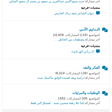
آخر مشاركة:
جديد سمو اﻻمير عبدالعزيز بن سعود بن محمد ال سعود السامر
منتديات-فرعية
ديوان الشاعر سعد براك العازمي
النـداوي الأدبي
المواضيع: 2,341 المشاركات: 24,408
آخر مشاركة:
مقتطفات من الخاطر . . .
منتديات-فرعية
الــركـن الهــادىء
الفكر والنقد
المواضيع: 1,261 المشاركات: 16,324
آخر مشاركة:
دراسة ونقد قصيدة الواثق ماكتبتك عبث
الوطنيات والمرثيات
المواضيع: 205 المشاركات: 1,552
آخر مشاركة:
ياما حلا رفقة صحيبٍ تحبه .. لعشاق البر فقط