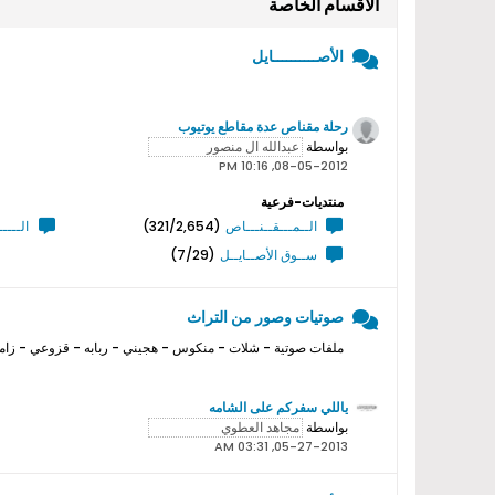
الأقسام الخاصة
الأصــــــــــايل
رحلة مقناص عدة مقاطع يوتيوب
بواسطة
08-05-2012, 10:16 PM
منتديات-فرعية
الــمـــقــنـــاص
(321/2,654)
الــــ
ســوق الأصــايــل
(7/29)
صوتيات وصور من التراث
ملفات صوتية - شلات - منكوس - هجيني - ربابه - قزوعي - زامل
ياللي سفركم على الشامه
بواسطة
05-27-2013, 03:31 AM