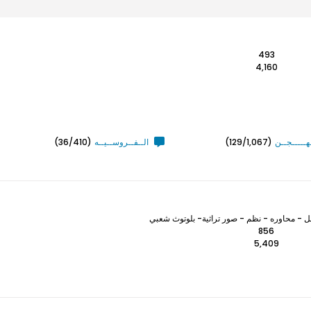
493
4,160
ـهـــــجــن
(129/1,067)
الــفــروســيــه
(36/410)
 - محاوره - نظم - صور تراثية- بلوتوث شعبي
856
5,409