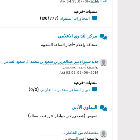
07-01-2014, 04:35 AM
منتديات-فرعية
المحاورات المنقوله
(136/777)
مركز النداوي الاعلامي
صحافة وإعلام -أخبار الساحة الشعبية
جديد سمو اﻻمير عبدالعزيز بن سعود بن محمد ال سعود السامر
بواسطة
09-06-2014, 02:09 AM
منتديات-فرعية
ديوان الشاعر سعد براك العازمي
(0/0)
النـداوي الأدبي
نصوص (فصحى, حر, خواطر, نثر, قصه, مقاله)
مقتطفات من الخاطر . . .
بواسطة