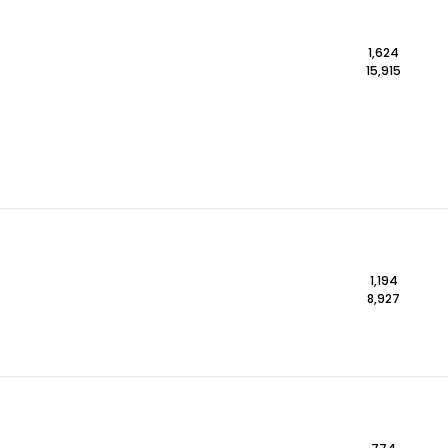
1,624
15,915
1,194
8,927