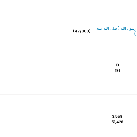
سول الله ( صلى الله عليه
(47/900)
)
13
191
3,558
51,428