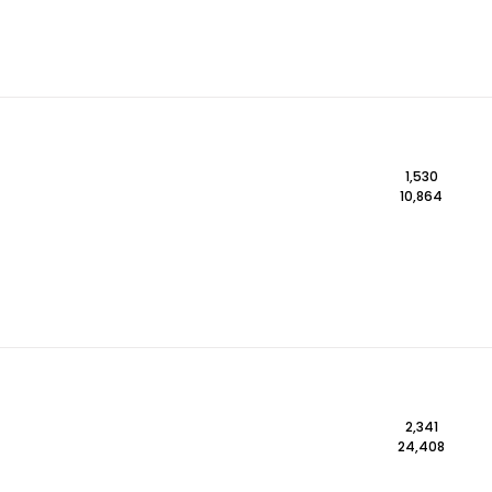
1,530
10,864
2,341
24,408