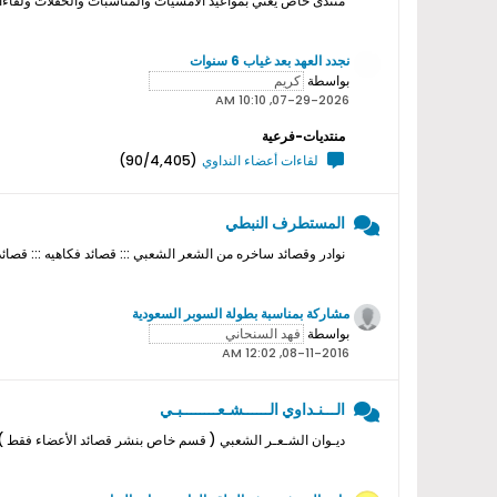
منتدى خاص يعني بمواعيد الامسيات والمناسبات والحفلات ولقاءات ا
نجدد العهد بعد غياب 6 سنوات
بواسطة
07-29-2026, 10:10 AM
منتديات-فرعية
لقاءات أعضاء النداوي
(90/4,405)
المستطرف النبطي
نوادر وقصائد ساخره من الشعر الشعبي ::: قصائد فكاهيه ::: قصائد
مشاركة بمناسبة بطولة السوبر السعودية
بواسطة
08-11-2016, 12:02 AM
الـــنـداوي الــــــشـعــــــــبـي
ديـوان الشـعـر الشعبي ( قسم خاص بنشر قصائد الأعضاء فقط ) ل