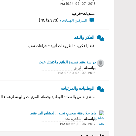
07-07-2018, 10:14 PM
منتديات-فرعية
الــركـن الهــادىء
(45/2,373)
الفكر والنقد
قضايا فكريه - اطروحات أدبية - قراءات نقديه
دراسة ونقد قصيدة الواثق ماكتبتك عبث
بواسطة
08-07-2015, 03:59 PM
الوطنيات والمرثيات
منتدى خاص بالقصائد الوطنية وقصائد المرثيات والبيعه لزعماء ال
ياما حلا رفقة صحيبٍ تحبه .. لعشاق البر فقط
بواسطة
11-06-2012, 08:55 PM