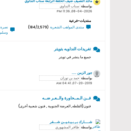
ماجد النصيف ضيف الحلقة الرابعة سناب النداوي
بواسطة
08-04-2026, 11:36 PM
منتديات-فرعية
منتدى المواهب الشعرية
(184/2,579)
نصرة ر
وسلم 
تغريدات النداويه بتويتر
جميع ما ينشر في تويتر
جور الزمن ....
بواسطة
07-20-2019, 04:41 AM
فــن الـمــحاورة والــعـر ضــه
فنون(القلطه, العرضة الجنوبية , فنون شعبية أخرى)
شــــارك بــِ بـيـتـيــن شـــقر
بواسطة