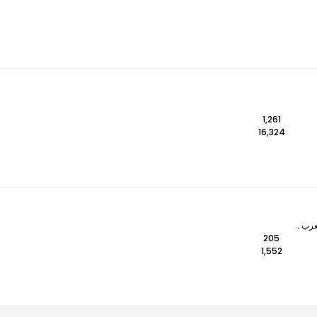
1,261
16,324
عرب .
205
1,552