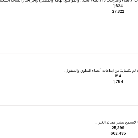
لأعضاء والترحيب با الأعضاء الجدد . والمواضيع الهامة والمتميزه وآخر اخبار الساحة الشعبي
1,624
27,322
 لم تكتمل:: من ابداعات أعضاء النداوي والمنقول .
154
1,754
ايسمح بنشر قصائد الغير ..
25,399
662,485