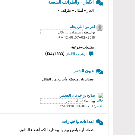
الألغاز - والطرائف الشعبية
الغاز - أمثال - طرائف -
لغز من اللي يحله
بواسطة
07-02-2016, 12:48 PM
منتديات-فرعية
ارشيف الألغاز
(134/1,833)
عيون الشعر
قصائد نادرة..قصّه وأبيات..من القائل
صالح بن خدعان العجمي
بواسطة
08-01-2017, 09:01 PM
اهداءات واختيارات
قصائد أو مواضيع يهديها ويختارها لكم أعضاء النداوي