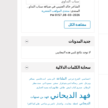
الشاعر خالد العتيبي
في ضيافة سناب النداوي بروموهات فيديوهات...
المنتدى:
منتدى المواهب الشعرية
08-03-2026, 01:57 PM
مشاهدة الكل
جديد المدونات
لا توجد نتائج تلبي هذه المعايير.
سحابة الكلمات الدلالية
الملتاعة
احساسي
الجرح جرحي
الى متى
انت قاسي
بسافر
وبرحل
تحير
رساله.ابني.يتم.قرار
سجن
سمو ذاتي
سند مطر
الرطان
صدري كتاب ابيض
طاش
طلابهم كنه يصيد الحباري
فهد الديحاني
فهد بن صنهات
الديحاني
لحظة
معايده ... واعتذار
ناصر بن مناحي
هلي كما الغرا