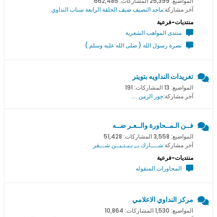
المواضيع: 25,399 المشاركات: 662,485
آخر مشاركة:
ماجد النصيف ضيف الحلقة الرابعة سناب النداوي
منتديات-فرعية
منتدى المواهب الشعرية
نصرة رسول الله ( صلى الله عليه وسلم )
تغريدات النداويه بتويتر
المواضيع: 13 المشاركات: 191
آخر مشاركة:
جور الزمن ....
فــن الـمــحاورة والــعـر ضــه
المواضيع: 3,558 المشاركات: 51,428
آخر مشاركة:
شــــارك بــِ بـيـتـيــن شـــقر
منتديات-فرعية
المحاورات المنقوله
مركز النداوي الاعلامي
المواضيع: 1,530 المشاركات: 10,864