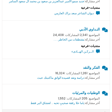
آخر مشاركة:
جديد سمو اﻻمير عبدالعزيز بن سعود بن محمد ال سعود السامر
منتديات-فرعية
ديوان الشاعر سعد براك العازمي
النـداوي الأدبي
المواضيع: 2,341 المشاركات: 24,408
آخر مشاركة:
مقتطفات من الخاطر . . .
منتديات-فرعية
الــركـن الهــادىء
الفكر والنقد
المواضيع: 1,261 المشاركات: 16,324
آخر مشاركة:
دراسة ونقد قصيدة الواثق ماكتبتك عبث
الوطنيات والمرثيات
المواضيع: 205 المشاركات: 1,552
آخر مشاركة:
ياما حلا رفقة صحيبٍ تحبه .. لعشاق البر فقط