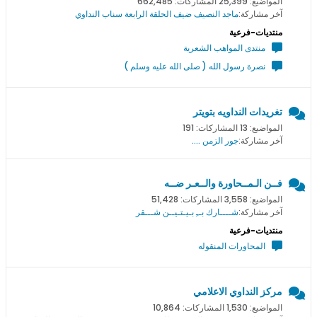
المواضيع: 25,399 المشاركات: 662,485
آخر مشاركة:
ماجد النصيف ضيف الحلقة الرابعة سناب النداوي
منتديات-فرعية
منتدى المواهب الشعرية
نصرة رسول الله ( صلى الله عليه وسلم )
تغريدات النداويه بتويتر
المواضيع: 13 المشاركات: 191
آخر مشاركة:
جور الزمن ....
فــن الـمــحاورة والــعـر ضــه
المواضيع: 3,558 المشاركات: 51,428
آخر مشاركة:
شــــارك بــِ بـيـتـيــن شـــقر
منتديات-فرعية
المحاورات المنقوله
مركز النداوي الاعلامي
المواضيع: 1,530 المشاركات: 10,864