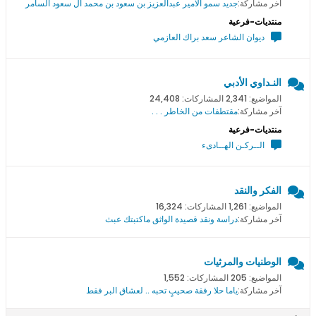
آخر مشاركة:
جديد سمو اﻻمير عبدالعزيز بن سعود بن محمد ال سعود السامر
منتديات-فرعية
ديوان الشاعر سعد براك العازمي
النـداوي الأدبي
المواضيع: 2,341 المشاركات: 24,408
آخر مشاركة:
مقتطفات من الخاطر . . .
منتديات-فرعية
الــركـن الهــادىء
الفكر والنقد
المواضيع: 1,261 المشاركات: 16,324
آخر مشاركة:
دراسة ونقد قصيدة الواثق ماكتبتك عبث
الوطنيات والمرثيات
المواضيع: 205 المشاركات: 1,552
آخر مشاركة:
ياما حلا رفقة صحيبٍ تحبه .. لعشاق البر فقط