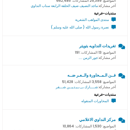
المواضيع: 25,399 المشاركات: 662,485
آخر مشاركة:
ماجد النصيف ضيف الحلقة الرابعة سناب النداوي
منتديات-فرعية
منتدى المواهب الشعرية
نصرة رسول الله ( صلى الله عليه وسلم )
تغريدات النداويه بتويتر
المواضيع: 13 المشاركات: 191
آخر مشاركة:
جور الزمن ....
فــن الـمــحاورة والــعـر ضــه
المواضيع: 3,558 المشاركات: 51,428
آخر مشاركة:
شــــارك بــِ بـيـتـيــن شـــقر
منتديات-فرعية
المحاورات المنقوله
مركز النداوي الاعلامي
المواضيع: 1,530 المشاركات: 10,864