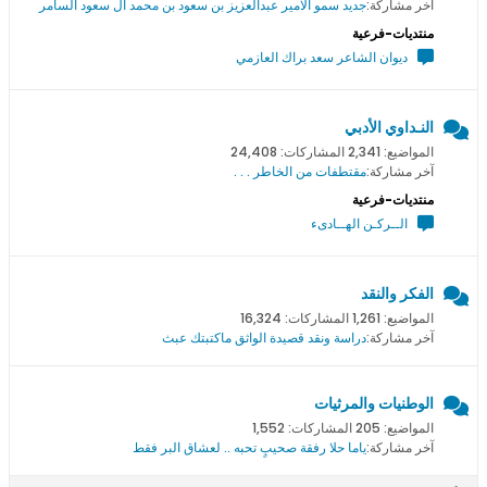
آخر مشاركة:
جديد سمو اﻻمير عبدالعزيز بن سعود بن محمد ال سعود السامر
منتديات-فرعية
ديوان الشاعر سعد براك العازمي
النـداوي الأدبي
المواضيع: 2,341 المشاركات: 24,408
آخر مشاركة:
مقتطفات من الخاطر . . .
منتديات-فرعية
الــركـن الهــادىء
الفكر والنقد
المواضيع: 1,261 المشاركات: 16,324
آخر مشاركة:
دراسة ونقد قصيدة الواثق ماكتبتك عبث
الوطنيات والمرثيات
المواضيع: 205 المشاركات: 1,552
آخر مشاركة:
ياما حلا رفقة صحيبٍ تحبه .. لعشاق البر فقط