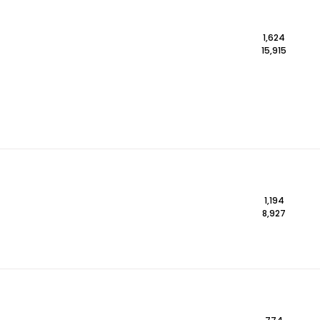
1,624
15,915
1,194
8,927