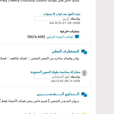
منتدى خاص يعني بمواعيد الامسيات والمناسبات والحفلات ولقاءات ا
نجدد العهد بعد غياب 6 سنوات
بواسطة
07-29-2026, 10:10 AM
منتديات-فرعية
لقاءات أعضاء النداوي
(90/4,405)
المستطرف النبطي
نوادر وقصائد ساخره من الشعر الشعبي ::: قصائد فكاهيه ::: قصائد
مشاركة بمناسبة بطولة السوبر السعودية
بواسطة
08-11-2016, 12:02 AM
الـــنـداوي الــــــشـعــــــــبـي
ديـوان الشـعـر الشعبي ( قسم خاص بنشر قصائد الأعضاء فقط ) ل