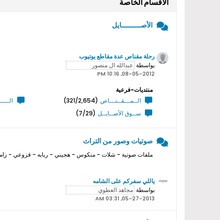
الأقسام الخاصة
الأصــــــــــايل
رحلة مقناص عدة مقاطع يوتيوب
بواسطة
08-05-2012, 10:16 PM
منتديات-فرعية
الــمـــقــنـــاص
(321/2,654)
الــــ
ســوق الأصــايــل
(7/29)
صوتيات وصور من التراث
ملفات صوتية - شلات - منكوس - هجيني - ربابه - قزوعي - زامل
ياللي سفركم على الشامه
بواسطة
05-27-2013, 03:31 AM