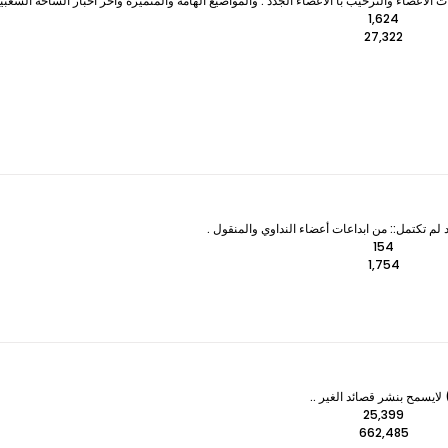
لأعضاء والترحيب با الأعضاء الجدد . والمواضيع الهامة والمتميزه وآخر اخبار الساحة الشعبي
1,624
27,322
 لم تكتمل:: من ابداعات أعضاء النداوي والمنقول .
154
1,754
ايسمح بنشر قصائد الغير ..
25,399
662,485