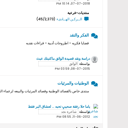
07-07-2018, 10:14 PM
منتديات-فرعية
الــركـن الهــادىء
(45/2,373)
الفكر والنقد
قضايا فكريه - اطروحات أدبية - قراءات نقديه
دراسة ونقد قصيدة الواثق ماكتبتك عبث
بواسطة
08-07-2015, 03:59 PM
الوطنيات والمرثيات
منتدى خاص بالقصائد الوطنية وقصائد المرثيات والبيعه لزعماء ال
ياما حلا رفقة صحيبٍ تحبه .. لعشاق البر فقط
بواسطة
11-06-2012, 08:55 PM