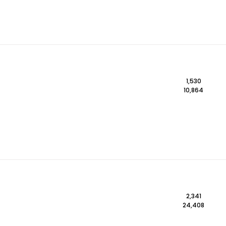
1,530
10,864
2,341
24,408