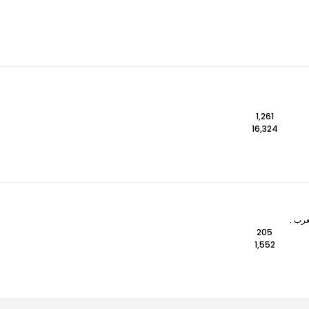
1,261
16,324
عرب .
205
1,552