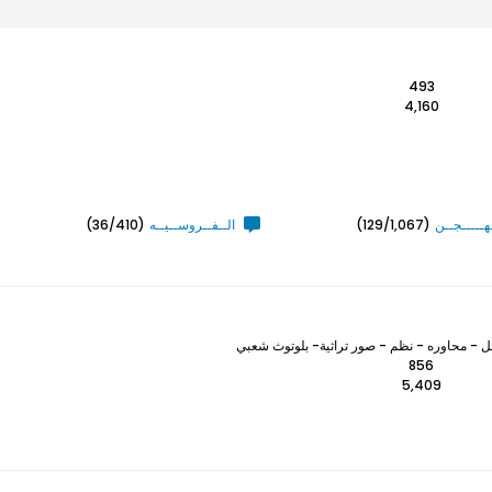
493
4,160
ـهـــــجــن
(129/1,067)
الــفــروســيــه
(36/410)
 - محاوره - نظم - صور تراثية- بلوتوث شعبي
856
5,409