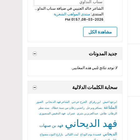
الشاعر خالد العتيبي
في ضيافة سناب النداوي بروموهات فيديوهات...
المنتدى:
منتدى المواهب الشعرية
08-03-2026, 01:57 PM
مشاهدة الكل
جديد المدونات
لا توجد نتائج تلبي هذه المعايير.
سحابة الكلمات الدلالية
ابرجع اعيش
ابن رقراق
الجرح جرحي
الشاعر فهد الديحاني
الصور
الملتاعة
بسافر وبرحل
راضني زعلان من سبة خطاك
سند مطر
الرطان
طاش
عبدالعزيزبن شري
غمران
فهد الدقيس المنصوري
فهد الديحاني
فهد بن صنهات
الديحاني
قصيدة يوم الوداع
ليت الليالي
يازارع التوت.مضواح