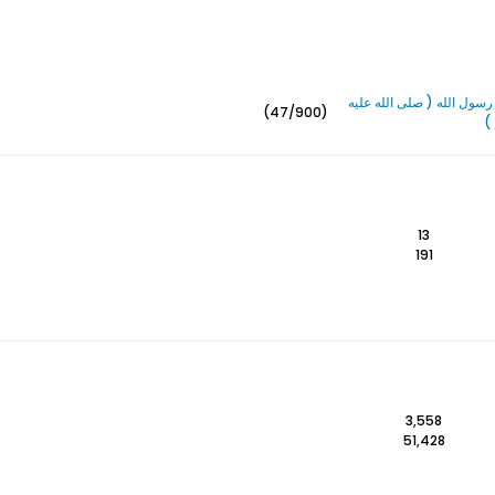
سول الله ( صلى الله عليه
(47/900)
)
13
191
3,558
51,428