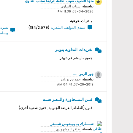
ماجد النصيف ضيف الحلقة الرابعة سناب النداوي
بواسطة
08-04-2026, 11:36 PM
منتديات-فرعية
منتدى المواهب الشعرية
(184/2,579)
نصرة ر
وسلم 
تغريدات النداويه بتويتر
جميع ما ينشر في تويتر
جور الزمن ....
بواسطة
07-20-2019, 04:41 AM
فــن الـمــحاورة والــعـر ضــه
فنون(القلطه, العرضة الجنوبية , فنون شعبية أخرى)
شــــارك بــِ بـيـتـيــن شـــقر
بواسطة