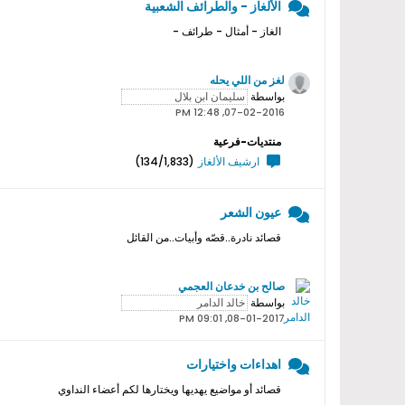
الألغاز - والطرائف الشعبية
الغاز - أمثال - طرائف -
لغز من اللي يحله
بواسطة
07-02-2016, 12:48 PM
منتديات-فرعية
ارشيف الألغاز
(134/1,833)
عيون الشعر
قصائد نادرة..قصّه وأبيات..من القائل
صالح بن خدعان العجمي
بواسطة
08-01-2017, 09:01 PM
اهداءات واختيارات
قصائد أو مواضيع يهديها ويختارها لكم أعضاء النداوي