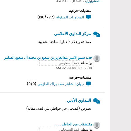
07-01-2014, 04:35 AM
منتديات-فرعية
المحاورات المنقوله
(136/777)
مركز النداوي الاعلامي
صحافة وإعلام -أخبار الساحة الشعبية
جديد سمو اﻻمير عبدالعزيز بن سعود بن محمد ال سعود السامر
بواسطة
09-06-2014, 02:09 AM
منتديات-فرعية
ديوان الشاعر سعد براك العازمي
(0/0)
النـداوي الأدبي
نصوص (فصحى, حر, خواطر, نثر, قصه, مقاله)
مقتطفات من الخاطر . . .
بواسطة