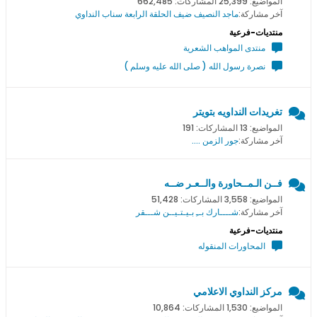
المواضيع: 25,399 المشاركات: 662,485
آخر مشاركة:
ماجد النصيف ضيف الحلقة الرابعة سناب النداوي
منتديات-فرعية
منتدى المواهب الشعرية
نصرة رسول الله ( صلى الله عليه وسلم )
تغريدات النداويه بتويتر
المواضيع: 13 المشاركات: 191
آخر مشاركة:
جور الزمن ....
فــن الـمــحاورة والــعـر ضــه
المواضيع: 3,558 المشاركات: 51,428
آخر مشاركة:
شــــارك بــِ بـيـتـيــن شـــقر
منتديات-فرعية
المحاورات المنقوله
مركز النداوي الاعلامي
المواضيع: 1,530 المشاركات: 10,864