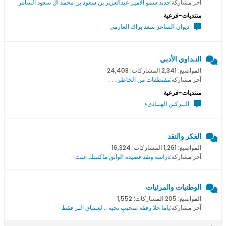
آخر مشاركة:
جديد سمو اﻻمير عبدالعزيز بن سعود بن محمد ال سعود السامر
منتديات-فرعية
ديوان الشاعر سعد براك العازمي
النـداوي الأدبي
المواضيع: 2,341 المشاركات: 24,408
آخر مشاركة:
مقتطفات من الخاطر . . .
منتديات-فرعية
الــركـن الهــادىء
الفكر والنقد
المواضيع: 1,261 المشاركات: 16,324
آخر مشاركة:
دراسة ونقد قصيدة الواثق ماكتبتك عبث
الوطنيات والمرثيات
المواضيع: 205 المشاركات: 1,552
آخر مشاركة:
ياما حلا رفقة صحيبٍ تحبه .. لعشاق البر فقط