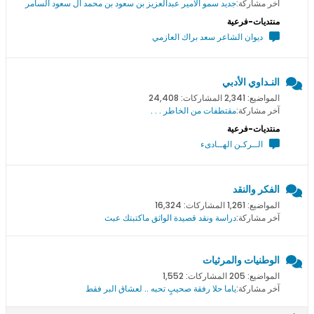
آخر مشاركة:
جديد سمو اﻻمير عبدالعزيز بن سعود بن محمد ال سعود السامر
منتديات-فرعية
ديوان الشاعر سعد براك العازمي
النـداوي الأدبي
المواضيع: 2,341 المشاركات: 24,408
آخر مشاركة:
مقتطفات من الخاطر . . .
منتديات-فرعية
الــركـن الهــادىء
الفكر والنقد
المواضيع: 1,261 المشاركات: 16,324
آخر مشاركة:
دراسة ونقد قصيدة الواثق ماكتبتك عبث
الوطنيات والمرثيات
المواضيع: 205 المشاركات: 1,552
آخر مشاركة:
ياما حلا رفقة صحيبٍ تحبه .. لعشاق البر فقط