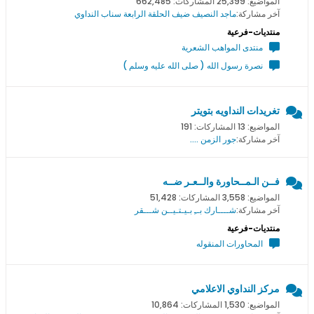
المواضيع: 25,399 المشاركات: 662,485
آخر مشاركة:
ماجد النصيف ضيف الحلقة الرابعة سناب النداوي
منتديات-فرعية
منتدى المواهب الشعرية
نصرة رسول الله ( صلى الله عليه وسلم )
تغريدات النداويه بتويتر
المواضيع: 13 المشاركات: 191
آخر مشاركة:
جور الزمن ....
فــن الـمــحاورة والــعـر ضــه
المواضيع: 3,558 المشاركات: 51,428
آخر مشاركة:
شــــارك بــِ بـيـتـيــن شـــقر
منتديات-فرعية
المحاورات المنقوله
مركز النداوي الاعلامي
المواضيع: 1,530 المشاركات: 10,864