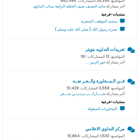
المواضيع: 25,399 المشاركات: 662,485
آخر مشاركة:
ماجد النصيف ضيف الحلقة الرابعة سناب النداوي
منتديات-فرعية
منتدى المواهب الشعرية
نصرة رسول الله ( صلى الله عليه وسلم )
تغريدات النداويه بتويتر
المواضيع: 13 المشاركات: 191
آخر مشاركة:
جور الزمن ....
فــن الـمــحاورة والــعـر ضــه
المواضيع: 3,558 المشاركات: 51,428
آخر مشاركة:
شــــارك بــِ بـيـتـيــن شـــقر
منتديات-فرعية
المحاورات المنقوله
مركز النداوي الاعلامي
المواضيع: 1,530 المشاركات: 10,864