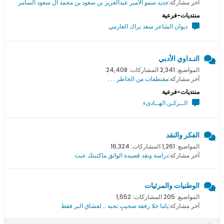
آخر مشاركة:
جديد سمو اﻻمير عبدالعزيز بن سعود بن محمد ال سعود السامر
منتديات-فرعية
ديوان الشاعر سعد براك العازمي
النـداوي الأدبي
المواضيع: 2,341 المشاركات: 24,408
آخر مشاركة:
مقتطفات من الخاطر . . .
منتديات-فرعية
الــركـن الهــادىء
الفكر والنقد
المواضيع: 1,261 المشاركات: 16,324
آخر مشاركة:
دراسة ونقد قصيدة الواثق ماكتبتك عبث
الوطنيات والمرثيات
المواضيع: 205 المشاركات: 1,552
آخر مشاركة:
ياما حلا رفقة صحيبٍ تحبه .. لعشاق البر فقط