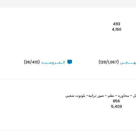
493
4,160
ـهـــــجــن
(129/1,067)
الــفــروســيــه
(36/410)
 - محاوره - نظم - صور تراثية- بلوتوث شعبي
856
5,409