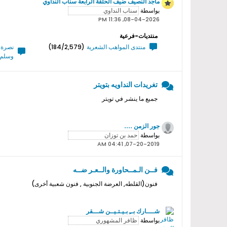
ماجد النصيف ضيف الحلقة الرابعة سناب النداوي
بواسطة
08-04-2026, 11:36 PM
منتديات-فرعية
منتدى المواهب الشعرية
(184/2,579)
نصرة ر
وسلم 
تغريدات النداويه بتويتر
جميع ما ينشر في تويتر
جور الزمن ....
بواسطة
07-20-2019, 04:41 AM
فــن الـمــحاورة والــعـر ضــه
فنون(القلطه, العرضة الجنوبية , فنون شعبية أخرى)
شــــارك بــِ بـيـتـيــن شـــقر
بواسطة