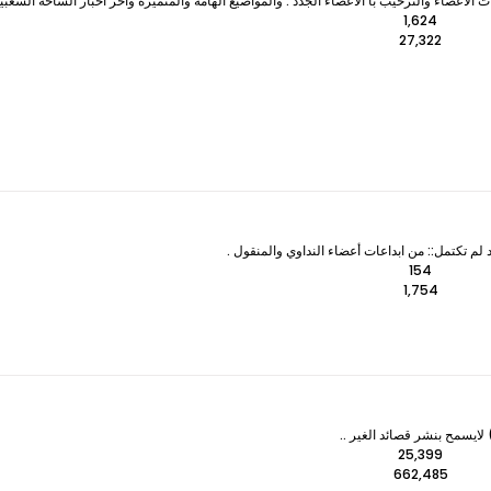
لأعضاء والترحيب با الأعضاء الجدد . والمواضيع الهامة والمتميزه وآخر اخبار الساحة الشعبي
1,624
27,322
 لم تكتمل:: من ابداعات أعضاء النداوي والمنقول .
154
1,754
ايسمح بنشر قصائد الغير ..
25,399
662,485