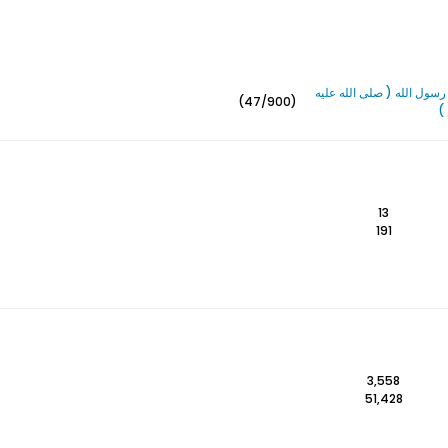
سول الله ( صلى الله عليه
(47/900)
)
13
191
3,558
51,428