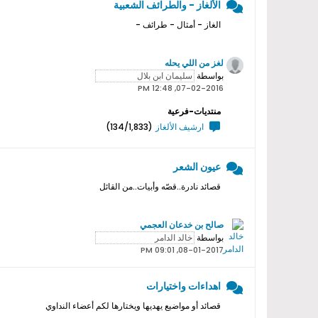
الألغاز - والطرائف الشعبية
الغاز - أمثال - طرائف -
لغز من اللي يحله
بواسطة
07-02-2016, 12:48 PM
منتديات-فرعية
ارشيف الألغاز
(134/1,833)
عيون الشعر
قصائد نادرة..قصّه وأبيات..من القائل
صالح بن خدعان العجمي
بواسطة
08-01-2017, 09:01 PM
اهداءات واختيارات
قصائد أو مواضيع يهديها ويختارها لكم أعضاء النداوي