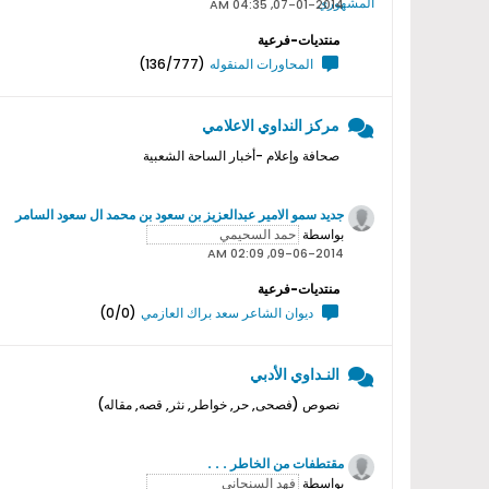
07-01-2014, 04:35 AM
منتديات-فرعية
المحاورات المنقوله
(136/777)
مركز النداوي الاعلامي
صحافة وإعلام -أخبار الساحة الشعبية
جديد سمو اﻻمير عبدالعزيز بن سعود بن محمد ال سعود السامر
بواسطة
09-06-2014, 02:09 AM
منتديات-فرعية
ديوان الشاعر سعد براك العازمي
(0/0)
النـداوي الأدبي
نصوص (فصحى, حر, خواطر, نثر, قصه, مقاله)
مقتطفات من الخاطر . . .
بواسطة