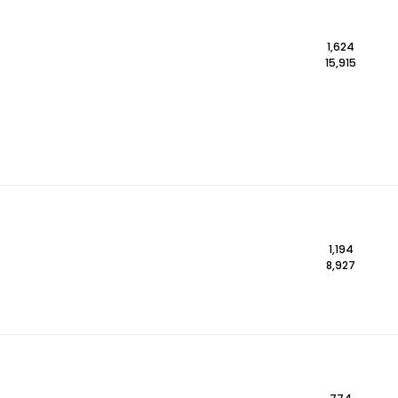
1,624
15,915
1,194
8,927