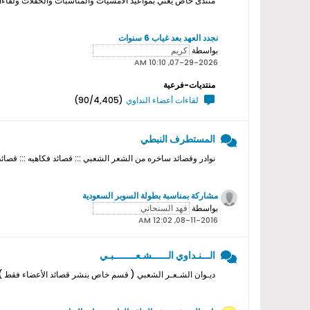
منتدى خاص يعني بمواعيد الامسيات والمناسبات والحفلات ولقاءات ا
نجدد العهد بعد غياب 6 سنوات
بواسطة
07-29-2026, 10:10 AM
منتديات-فرعية
لقاءات أعضاء النداوي
(90/4,405)
المستطرف النبطي
نوادر وقصائد ساخره من الشعر الشعبي ::: قصائد فكاهيه ::: قصائد
مشاركة بمناسبة بطولة السوبر السعودية
بواسطة
08-11-2016, 12:02 AM
الـــنـداوي الــــــشـعــــــــبـي
ديـوان الشـعـر الشعبي ( قسم خاص بنشر قصائد الأعضاء فقط ) ل