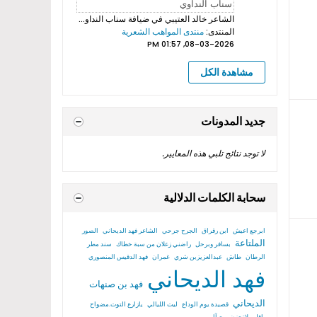
الشاعر خالد العتيبي
في ضيافة سناب النداوي بروموهات فيديوهات...
المنتدى:
منتدى المواهب الشعرية
08-03-2026, 01:57 PM
مشاهدة الكل
جديد المدونات
لا توجد نتائج تلبي هذه المعايير.
سحابة الكلمات الدلالية
ابرجع اعيش
ابن رقراق
الجرح جرحي
الشاعر فهد الديحاني
الصور
الملتاعة
بسافر وبرحل
راضني زعلان من سبة خطاك
سند مطر
الرطان
طاش
عبدالعزيزبن شري
غمران
فهد الدقيس المنصوري
فهد الديحاني
فهد بن صنهات
الديحاني
قصيدة يوم الوداع
ليت الليالي
يازارع التوت.مضواح