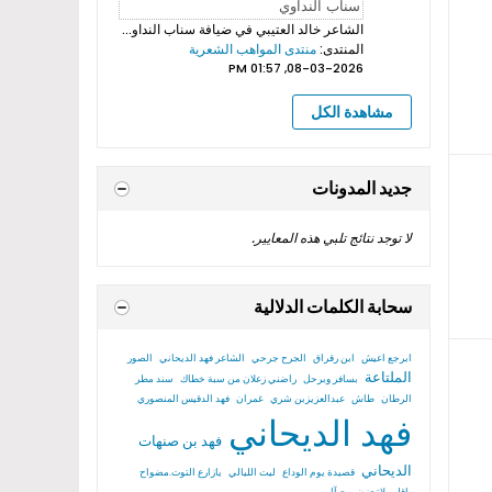
الشاعر خالد العتيبي
في ضيافة سناب النداوي بروموهات فيديوهات...
المنتدى:
منتدى المواهب الشعرية
08-03-2026, 01:57 PM
مشاهدة الكل
جديد المدونات
لا توجد نتائج تلبي هذه المعايير.
سحابة الكلمات الدلالية
ابرجع اعيش
ابن رقراق
الجرح جرحي
الشاعر فهد الديحاني
الصور
الملتاعة
بسافر وبرحل
راضني زعلان من سبة خطاك
سند مطر
الرطان
طاش
عبدالعزيزبن شري
غمران
فهد الدقيس المنصوري
فهد الديحاني
فهد بن صنهات
الديحاني
قصيدة يوم الوداع
ليت الليالي
يازارع التوت.مضواح