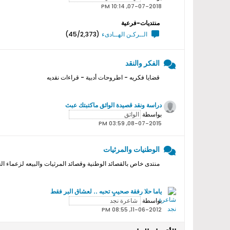
07-07-2018, 10:14 PM
منتديات-فرعية
الــركـن الهــادىء
(45/2,373)
الفكر والنقد
قضايا فكريه - اطروحات أدبية - قراءات نقديه
دراسة ونقد قصيدة الواثق ماكتبتك عبث
بواسطة
08-07-2015, 03:59 PM
الوطنيات والمرثيات
منتدى خاص بالقصائد الوطنية وقصائد المرثيات والبيعه لزعماء ال
ياما حلا رفقة صحيبٍ تحبه .. لعشاق البر فقط
بواسطة
11-06-2012, 08:55 PM