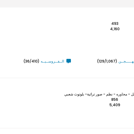
493
4,160
ـهـــــجــن
(129/1,067)
الــفــروســيــه
(36/410)
 - محاوره - نظم - صور تراثية- بلوتوث شعبي
856
5,409