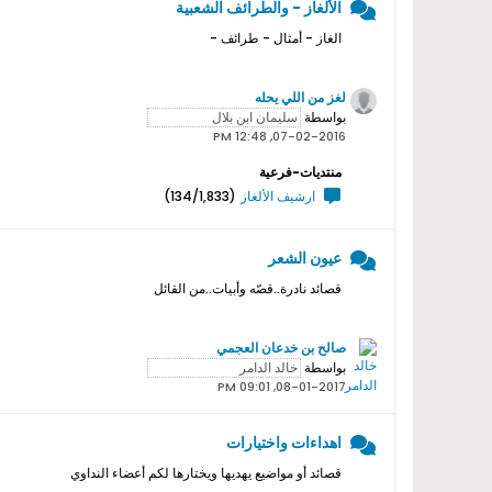
الألغاز - والطرائف الشعبية
الغاز - أمثال - طرائف -
لغز من اللي يحله
بواسطة
07-02-2016, 12:48 PM
منتديات-فرعية
ارشيف الألغاز
(134/1,833)
عيون الشعر
قصائد نادرة..قصّه وأبيات..من القائل
صالح بن خدعان العجمي
بواسطة
08-01-2017, 09:01 PM
اهداءات واختيارات
قصائد أو مواضيع يهديها ويختارها لكم أعضاء النداوي