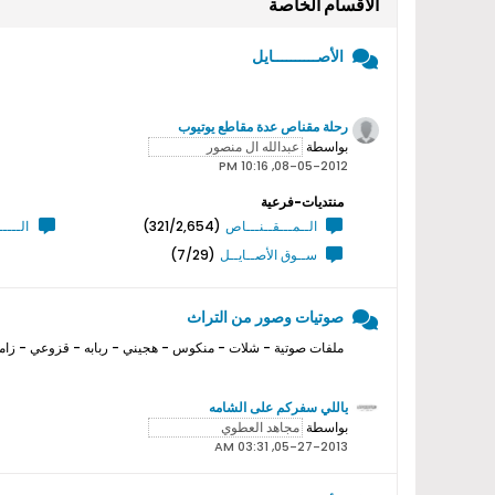
الأقسام الخاصة
الأصــــــــــايل
رحلة مقناص عدة مقاطع يوتيوب
بواسطة
08-05-2012, 10:16 PM
منتديات-فرعية
الــمـــقــنـــاص
(321/2,654)
الــــ
ســوق الأصــايــل
(7/29)
صوتيات وصور من التراث
ملفات صوتية - شلات - منكوس - هجيني - ربابه - قزوعي - زامل
ياللي سفركم على الشامه
بواسطة
05-27-2013, 03:31 AM