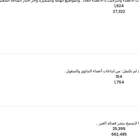
لأعضاء والترحيب با الأعضاء الجدد . والمواضيع الهامة والمتميزه وآخر اخبار الساحة الشعبي
1,624
27,322
 لم تكتمل:: من ابداعات أعضاء النداوي والمنقول .
154
1,754
ايسمح بنشر قصائد الغير ..
25,399
662,485