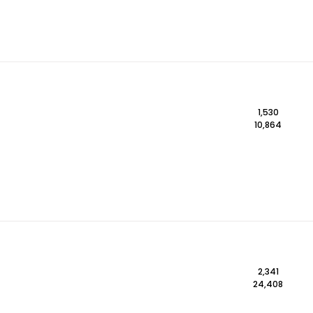
1,530
10,864
2,341
24,408