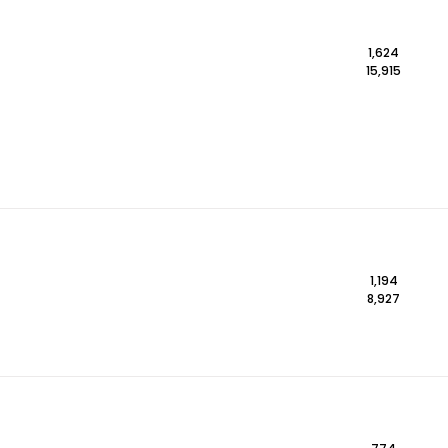
1,624
15,915
1,194
8,927