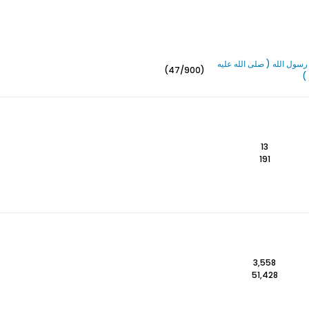
سول الله ( صلى الله عليه
(47/900)
)
13
191
3,558
51,428