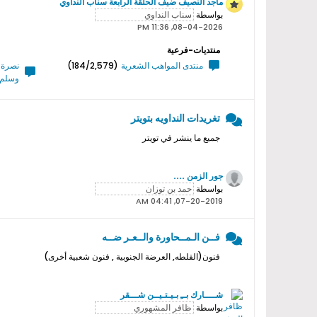
ماجد النصيف ضيف الحلقة الرابعة سناب النداوي
بواسطة
08-04-2026, 11:36 PM
منتديات-فرعية
منتدى المواهب الشعرية
(184/2,579)
نصرة ر
وسلم 
تغريدات النداويه بتويتر
جميع ما ينشر في تويتر
جور الزمن ....
بواسطة
07-20-2019, 04:41 AM
فــن الـمــحاورة والــعـر ضــه
فنون(القلطه, العرضة الجنوبية , فنون شعبية أخرى)
شــــارك بــِ بـيـتـيــن شـــقر
بواسطة