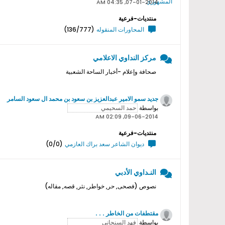
07-01-2014, 04:35 AM
منتديات-فرعية
المحاورات المنقوله
(136/777)
مركز النداوي الاعلامي
صحافة وإعلام -أخبار الساحة الشعبية
جديد سمو اﻻمير عبدالعزيز بن سعود بن محمد ال سعود السامر
بواسطة
09-06-2014, 02:09 AM
منتديات-فرعية
ديوان الشاعر سعد براك العازمي
(0/0)
النـداوي الأدبي
نصوص (فصحى, حر, خواطر, نثر, قصه, مقاله)
مقتطفات من الخاطر . . .
بواسطة