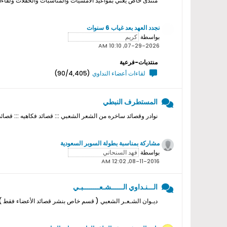
منتدى خاص يعني بمواعيد الامسيات والمناسبات والحفلات ولقاءات ا
نجدد العهد بعد غياب 6 سنوات
بواسطة
07-29-2026, 10:10 AM
منتديات-فرعية
لقاءات أعضاء النداوي
(90/4,405)
المستطرف النبطي
نوادر وقصائد ساخره من الشعر الشعبي ::: قصائد فكاهيه ::: قصائد
مشاركة بمناسبة بطولة السوبر السعودية
بواسطة
08-11-2016, 12:02 AM
الـــنـداوي الــــــشـعــــــــبـي
ديـوان الشـعـر الشعبي ( قسم خاص بنشر قصائد الأعضاء فقط ) ل