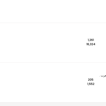
1,261
16,324
عرب .
205
1,552