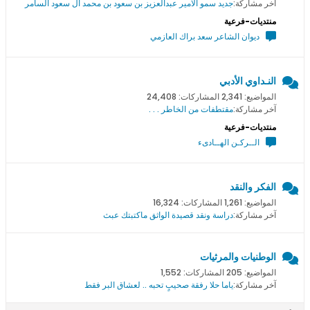
آخر مشاركة:
جديد سمو اﻻمير عبدالعزيز بن سعود بن محمد ال سعود السامر
منتديات-فرعية
ديوان الشاعر سعد براك العازمي
النـداوي الأدبي
المواضيع: 2,341 المشاركات: 24,408
آخر مشاركة:
مقتطفات من الخاطر . . .
منتديات-فرعية
الــركـن الهــادىء
الفكر والنقد
المواضيع: 1,261 المشاركات: 16,324
آخر مشاركة:
دراسة ونقد قصيدة الواثق ماكتبتك عبث
الوطنيات والمرثيات
المواضيع: 205 المشاركات: 1,552
آخر مشاركة:
ياما حلا رفقة صحيبٍ تحبه .. لعشاق البر فقط