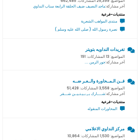
المواضيع: 25,399 المشاركات: 662,485
آخر مشاركة:
ماجد النصيف ضيف الحلقة الرابعة سناب النداوي
منتديات-فرعية
منتدى المواهب الشعرية
نصرة رسول الله ( صلى الله عليه وسلم )
تغريدات النداويه بتويتر
المواضيع: 13 المشاركات: 191
آخر مشاركة:
جور الزمن ....
فــن الـمــحاورة والــعـر ضــه
المواضيع: 3,558 المشاركات: 51,428
آخر مشاركة:
شــــارك بــِ بـيـتـيــن شـــقر
منتديات-فرعية
المحاورات المنقوله
مركز النداوي الاعلامي
المواضيع: 1,530 المشاركات: 10,864