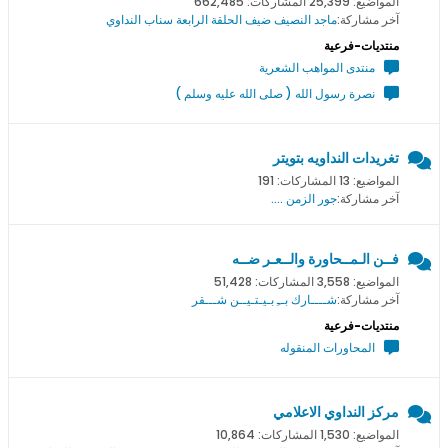
المواضيع: 25,399 المشاركات: 662,485
آخر مشاركة:
ماجد النصيف ضيف الحلقة الرابعة سناب النداوي
منتديات-فرعية
منتدى المواهب الشعرية
نصرة رسول الله ( صلى الله عليه وسلم )
تغريدات النداويه بتويتر
المواضيع: 13 المشاركات: 191
آخر مشاركة:
جور الزمن ....
فــن الـمــحاورة والــعـر ضــه
المواضيع: 3,558 المشاركات: 51,428
آخر مشاركة:
شــــارك بــِ بـيـتـيــن شـــقر
منتديات-فرعية
المحاورات المنقوله
مركز النداوي الاعلامي
المواضيع: 1,530 المشاركات: 10,864