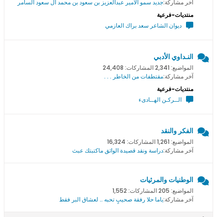
آخر مشاركة:
جديد سمو اﻻمير عبدالعزيز بن سعود بن محمد ال سعود السامر
منتديات-فرعية
ديوان الشاعر سعد براك العازمي
النـداوي الأدبي
المواضيع: 2,341 المشاركات: 24,408
آخر مشاركة:
مقتطفات من الخاطر . . .
منتديات-فرعية
الــركـن الهــادىء
الفكر والنقد
المواضيع: 1,261 المشاركات: 16,324
آخر مشاركة:
دراسة ونقد قصيدة الواثق ماكتبتك عبث
الوطنيات والمرثيات
المواضيع: 205 المشاركات: 1,552
آخر مشاركة:
ياما حلا رفقة صحيبٍ تحبه .. لعشاق البر فقط