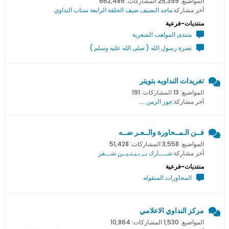
المواضيع: 25,399 المشاركات: 662,485
آخر مشاركة:
ماجد النصيف ضيف الحلقة الرابعة سناب النداوي
منتديات-فرعية
منتدى المواهب الشعرية
نصرة رسول الله ( صلى الله عليه وسلم )
تغريدات النداويه بتويتر
المواضيع: 13 المشاركات: 191
آخر مشاركة:
جور الزمن ....
فــن الـمــحاورة والــعـر ضــه
المواضيع: 3,558 المشاركات: 51,428
آخر مشاركة:
شــــارك بــِ بـيـتـيــن شـــقر
منتديات-فرعية
المحاورات المنقوله
مركز النداوي الاعلامي
المواضيع: 1,530 المشاركات: 10,864