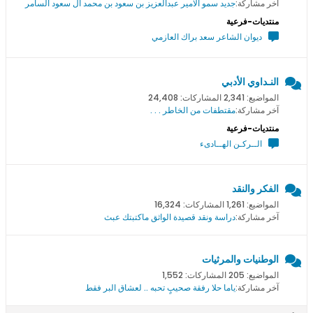
آخر مشاركة:
جديد سمو اﻻمير عبدالعزيز بن سعود بن محمد ال سعود السامر
منتديات-فرعية
ديوان الشاعر سعد براك العازمي
النـداوي الأدبي
المواضيع: 2,341 المشاركات: 24,408
آخر مشاركة:
مقتطفات من الخاطر . . .
منتديات-فرعية
الــركـن الهــادىء
الفكر والنقد
المواضيع: 1,261 المشاركات: 16,324
آخر مشاركة:
دراسة ونقد قصيدة الواثق ماكتبتك عبث
الوطنيات والمرثيات
المواضيع: 205 المشاركات: 1,552
آخر مشاركة:
ياما حلا رفقة صحيبٍ تحبه .. لعشاق البر فقط