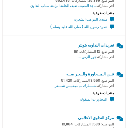
المواضيع: 25,399 المشاركات: 662,485
آخر مشاركة:
ماجد النصيف ضيف الحلقة الرابعة سناب النداوي
منتديات-فرعية
منتدى المواهب الشعرية
نصرة رسول الله ( صلى الله عليه وسلم )
تغريدات النداويه بتويتر
المواضيع: 13 المشاركات: 191
آخر مشاركة:
جور الزمن ....
فــن الـمــحاورة والــعـر ضــه
المواضيع: 3,558 المشاركات: 51,428
آخر مشاركة:
شــــارك بــِ بـيـتـيــن شـــقر
منتديات-فرعية
المحاورات المنقوله
مركز النداوي الاعلامي
المواضيع: 1,530 المشاركات: 10,864