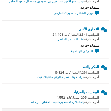
آخر مشاركة:
جديد سمو اﻻمير عبدالعزيز بن سعود بن محمد ال سعود السامر
منتديات-فرعية
ديوان الشاعر سعد براك العازمي
النـداوي الأدبي
المواضيع: 2,341 المشاركات: 24,408
آخر مشاركة:
مقتطفات من الخاطر . . .
منتديات-فرعية
الــركـن الهــادىء
الفكر والنقد
المواضيع: 1,261 المشاركات: 16,324
آخر مشاركة:
دراسة ونقد قصيدة الواثق ماكتبتك عبث
الوطنيات والمرثيات
المواضيع: 205 المشاركات: 1,552
آخر مشاركة:
ياما حلا رفقة صحيبٍ تحبه .. لعشاق البر فقط