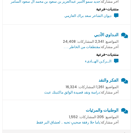
آخر مشاركة:
جديد سمو اﻻمير عبدالعزيز بن سعود بن محمد ال سعود السامر
منتديات-فرعية
ديوان الشاعر سعد براك العازمي
النـداوي الأدبي
المواضيع: 2,341 المشاركات: 24,408
آخر مشاركة:
مقتطفات من الخاطر . . .
منتديات-فرعية
الــركـن الهــادىء
الفكر والنقد
المواضيع: 1,261 المشاركات: 16,324
آخر مشاركة:
دراسة ونقد قصيدة الواثق ماكتبتك عبث
الوطنيات والمرثيات
المواضيع: 205 المشاركات: 1,552
آخر مشاركة:
ياما حلا رفقة صحيبٍ تحبه .. لعشاق البر فقط