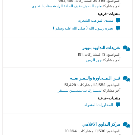
المواضيع: 25,399 المشاركات: 662,485
آخر مشاركة:
ماجد النصيف ضيف الحلقة الرابعة سناب النداوي
منتديات-فرعية
منتدى المواهب الشعرية
نصرة رسول الله ( صلى الله عليه وسلم )
تغريدات النداويه بتويتر
المواضيع: 13 المشاركات: 191
آخر مشاركة:
جور الزمن ....
فــن الـمــحاورة والــعـر ضــه
المواضيع: 3,558 المشاركات: 51,428
آخر مشاركة:
شــــارك بــِ بـيـتـيــن شـــقر
منتديات-فرعية
المحاورات المنقوله
مركز النداوي الاعلامي
المواضيع: 1,530 المشاركات: 10,864