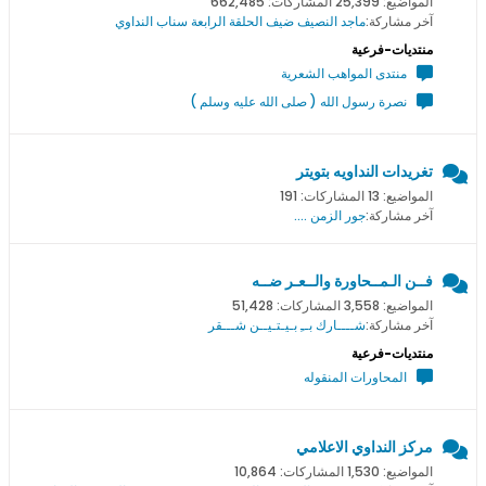
المواضيع: 25,399 المشاركات: 662,485
آخر مشاركة:
ماجد النصيف ضيف الحلقة الرابعة سناب النداوي
منتديات-فرعية
منتدى المواهب الشعرية
نصرة رسول الله ( صلى الله عليه وسلم )
تغريدات النداويه بتويتر
المواضيع: 13 المشاركات: 191
آخر مشاركة:
جور الزمن ....
فــن الـمــحاورة والــعـر ضــه
المواضيع: 3,558 المشاركات: 51,428
آخر مشاركة:
شــــارك بــِ بـيـتـيــن شـــقر
منتديات-فرعية
المحاورات المنقوله
مركز النداوي الاعلامي
المواضيع: 1,530 المشاركات: 10,864