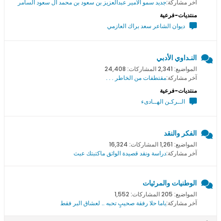
آخر مشاركة:
جديد سمو اﻻمير عبدالعزيز بن سعود بن محمد ال سعود السامر
منتديات-فرعية
ديوان الشاعر سعد براك العازمي
النـداوي الأدبي
المواضيع: 2,341 المشاركات: 24,408
آخر مشاركة:
مقتطفات من الخاطر . . .
منتديات-فرعية
الــركـن الهــادىء
الفكر والنقد
المواضيع: 1,261 المشاركات: 16,324
آخر مشاركة:
دراسة ونقد قصيدة الواثق ماكتبتك عبث
الوطنيات والمرثيات
المواضيع: 205 المشاركات: 1,552
آخر مشاركة:
ياما حلا رفقة صحيبٍ تحبه .. لعشاق البر فقط