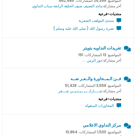
المواضيع: 25,399 المشاركات: 662,485
آخر مشاركة:
ماجد النصيف ضيف الحلقة الرابعة سناب النداوي
منتديات-فرعية
منتدى المواهب الشعرية
نصرة رسول الله ( صلى الله عليه وسلم )
تغريدات النداويه بتويتر
المواضيع: 13 المشاركات: 191
آخر مشاركة:
جور الزمن ....
فــن الـمــحاورة والــعـر ضــه
المواضيع: 3,558 المشاركات: 51,428
آخر مشاركة:
شــــارك بــِ بـيـتـيــن شـــقر
منتديات-فرعية
المحاورات المنقوله
مركز النداوي الاعلامي
المواضيع: 1,530 المشاركات: 10,864