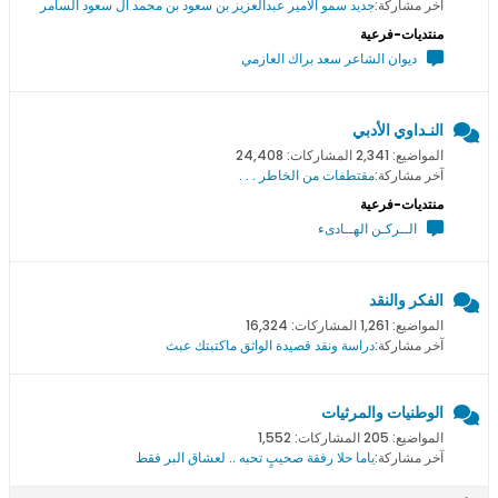
آخر مشاركة:
جديد سمو اﻻمير عبدالعزيز بن سعود بن محمد ال سعود السامر
منتديات-فرعية
ديوان الشاعر سعد براك العازمي
النـداوي الأدبي
المواضيع: 2,341 المشاركات: 24,408
آخر مشاركة:
مقتطفات من الخاطر . . .
منتديات-فرعية
الــركـن الهــادىء
الفكر والنقد
المواضيع: 1,261 المشاركات: 16,324
آخر مشاركة:
دراسة ونقد قصيدة الواثق ماكتبتك عبث
الوطنيات والمرثيات
المواضيع: 205 المشاركات: 1,552
آخر مشاركة:
ياما حلا رفقة صحيبٍ تحبه .. لعشاق البر فقط