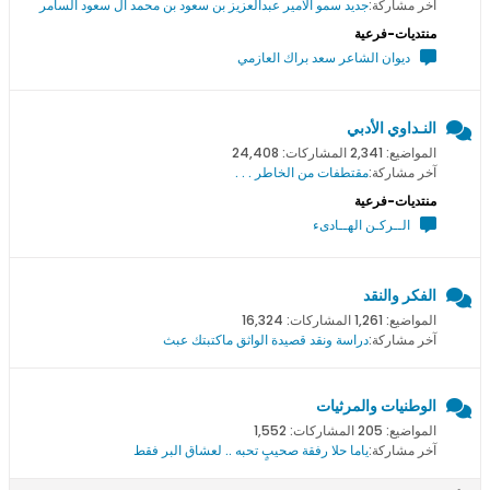
آخر مشاركة:
جديد سمو اﻻمير عبدالعزيز بن سعود بن محمد ال سعود السامر
منتديات-فرعية
ديوان الشاعر سعد براك العازمي
النـداوي الأدبي
المواضيع: 2,341 المشاركات: 24,408
آخر مشاركة:
مقتطفات من الخاطر . . .
منتديات-فرعية
الــركـن الهــادىء
الفكر والنقد
المواضيع: 1,261 المشاركات: 16,324
آخر مشاركة:
دراسة ونقد قصيدة الواثق ماكتبتك عبث
الوطنيات والمرثيات
المواضيع: 205 المشاركات: 1,552
آخر مشاركة:
ياما حلا رفقة صحيبٍ تحبه .. لعشاق البر فقط