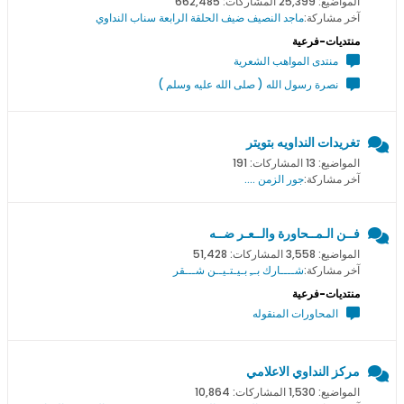
المواضيع: 25,399 المشاركات: 662,485
آخر مشاركة:
ماجد النصيف ضيف الحلقة الرابعة سناب النداوي
منتديات-فرعية
منتدى المواهب الشعرية
نصرة رسول الله ( صلى الله عليه وسلم )
تغريدات النداويه بتويتر
المواضيع: 13 المشاركات: 191
آخر مشاركة:
جور الزمن ....
فــن الـمــحاورة والــعـر ضــه
المواضيع: 3,558 المشاركات: 51,428
آخر مشاركة:
شــــارك بــِ بـيـتـيــن شـــقر
منتديات-فرعية
المحاورات المنقوله
مركز النداوي الاعلامي
المواضيع: 1,530 المشاركات: 10,864