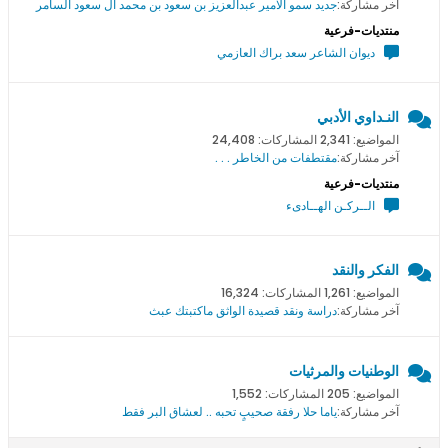
آخر مشاركة:
جديد سمو اﻻمير عبدالعزيز بن سعود بن محمد ال سعود السامر
منتديات-فرعية
ديوان الشاعر سعد براك العازمي
النـداوي الأدبي
المواضيع: 2,341 المشاركات: 24,408
آخر مشاركة:
مقتطفات من الخاطر . . .
منتديات-فرعية
الــركـن الهــادىء
الفكر والنقد
المواضيع: 1,261 المشاركات: 16,324
آخر مشاركة:
دراسة ونقد قصيدة الواثق ماكتبتك عبث
الوطنيات والمرثيات
المواضيع: 205 المشاركات: 1,552
آخر مشاركة:
ياما حلا رفقة صحيبٍ تحبه .. لعشاق البر فقط