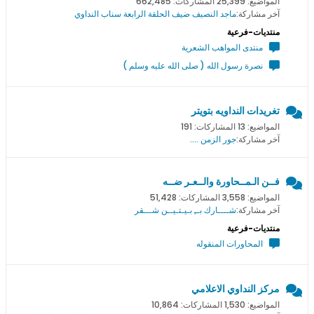
المواضيع: 25,399 المشاركات: 662,485
آخر مشاركة:
ماجد النصيف ضيف الحلقة الرابعة سناب النداوي
منتديات-فرعية
منتدى المواهب الشعرية
نصرة رسول الله ( صلى الله عليه وسلم )
تغريدات النداويه بتويتر
المواضيع: 13 المشاركات: 191
آخر مشاركة:
جور الزمن ....
فــن الـمــحاورة والــعـر ضــه
المواضيع: 3,558 المشاركات: 51,428
آخر مشاركة:
شــــارك بــِ بـيـتـيــن شـــقر
منتديات-فرعية
المحاورات المنقوله
مركز النداوي الاعلامي
المواضيع: 1,530 المشاركات: 10,864