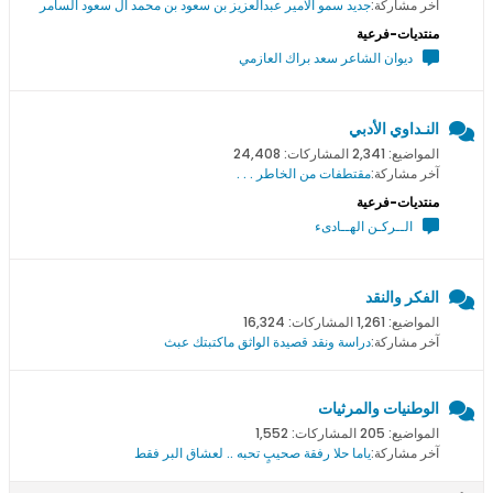
آخر مشاركة:
جديد سمو اﻻمير عبدالعزيز بن سعود بن محمد ال سعود السامر
منتديات-فرعية
ديوان الشاعر سعد براك العازمي
النـداوي الأدبي
المواضيع: 2,341 المشاركات: 24,408
آخر مشاركة:
مقتطفات من الخاطر . . .
منتديات-فرعية
الــركـن الهــادىء
الفكر والنقد
المواضيع: 1,261 المشاركات: 16,324
آخر مشاركة:
دراسة ونقد قصيدة الواثق ماكتبتك عبث
الوطنيات والمرثيات
المواضيع: 205 المشاركات: 1,552
آخر مشاركة:
ياما حلا رفقة صحيبٍ تحبه .. لعشاق البر فقط