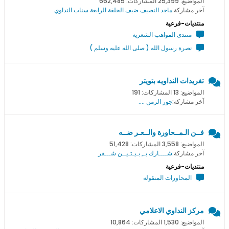
المواضيع: 25,399 المشاركات: 662,485
آخر مشاركة:
ماجد النصيف ضيف الحلقة الرابعة سناب النداوي
منتديات-فرعية
منتدى المواهب الشعرية
نصرة رسول الله ( صلى الله عليه وسلم )
تغريدات النداويه بتويتر
المواضيع: 13 المشاركات: 191
آخر مشاركة:
جور الزمن ....
فــن الـمــحاورة والــعـر ضــه
المواضيع: 3,558 المشاركات: 51,428
آخر مشاركة:
شــــارك بــِ بـيـتـيــن شـــقر
منتديات-فرعية
المحاورات المنقوله
مركز النداوي الاعلامي
المواضيع: 1,530 المشاركات: 10,864