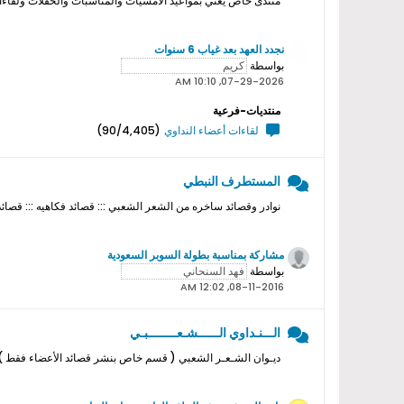
منتدى خاص يعني بمواعيد الامسيات والمناسبات والحفلات ولقاءات ا
نجدد العهد بعد غياب 6 سنوات
بواسطة
07-29-2026, 10:10 AM
منتديات-فرعية
لقاءات أعضاء النداوي
(90/4,405)
المستطرف النبطي
نوادر وقصائد ساخره من الشعر الشعبي ::: قصائد فكاهيه ::: قصائد
مشاركة بمناسبة بطولة السوبر السعودية
بواسطة
08-11-2016, 12:02 AM
الـــنـداوي الــــــشـعــــــــبـي
ديـوان الشـعـر الشعبي ( قسم خاص بنشر قصائد الأعضاء فقط ) ل