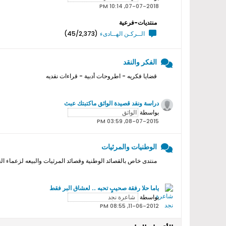
07-07-2018, 10:14 PM
منتديات-فرعية
الــركـن الهــادىء
(45/2,373)
الفكر والنقد
قضايا فكريه - اطروحات أدبية - قراءات نقديه
دراسة ونقد قصيدة الواثق ماكتبتك عبث
بواسطة
08-07-2015, 03:59 PM
الوطنيات والمرثيات
منتدى خاص بالقصائد الوطنية وقصائد المرثيات والبيعه لزعماء ال
ياما حلا رفقة صحيبٍ تحبه .. لعشاق البر فقط
بواسطة
11-06-2012, 08:55 PM