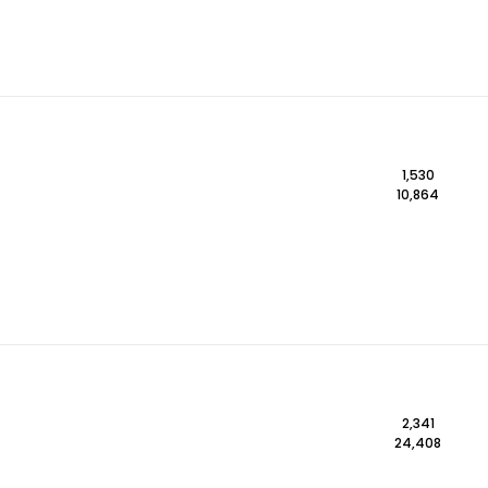
1,530
10,864
2,341
24,408