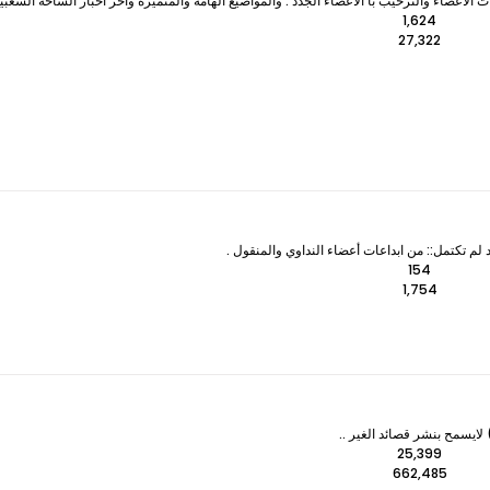
لأعضاء والترحيب با الأعضاء الجدد . والمواضيع الهامة والمتميزه وآخر اخبار الساحة الشعبي
1,624
27,322
 لم تكتمل:: من ابداعات أعضاء النداوي والمنقول .
154
1,754
ايسمح بنشر قصائد الغير ..
25,399
662,485