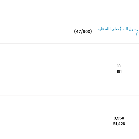
سول الله ( صلى الله عليه
(47/900)
)
13
191
3,558
51,428