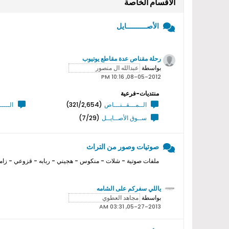
الأقسام الخاصة
الأصــــــــــايل
رحلة مقناص عدة مقاطع يوتيوب
بواسطة
08-05-2012, 10:16 PM
منتديات-فرعية
الــمـــقــنـــاص
(321/2,654)
الــــ
ســوق الأصــايــل
(7/29)
صوتيات وصور من التراث
ملفات صوتية - شلات - منكوس - هجيني - ربابه - قزوعي - زامل
ياللي سفركم على الشامه
بواسطة
05-27-2013, 03:31 AM