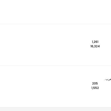
1,261
16,324
عرب .
205
1,552