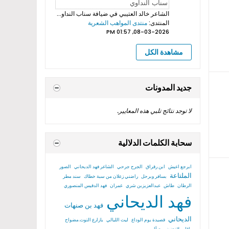
الشاعر خالد العتيبي
في ضيافة سناب النداوي بروموهات فيديوهات...
المنتدى:
منتدى المواهب الشعرية
08-03-2026, 01:57 PM
مشاهدة الكل
جديد المدونات
لا توجد نتائج تلبي هذه المعايير.
سحابة الكلمات الدلالية
ابرجع اعيش
ابن رقراق
الجرح جرحي
الشاعر فهد الديحاني
الصور
الملتاعة
بسافر وبرحل
راضني زعلان من سبة خطاك
سند مطر
الرطان
طاش
عبدالعزيزبن شري
غمران
فهد الدقيس المنصوري
فهد الديحاني
فهد بن صنهات
الديحاني
قصيدة يوم الوداع
ليت الليالي
يازارع التوت.مضواح