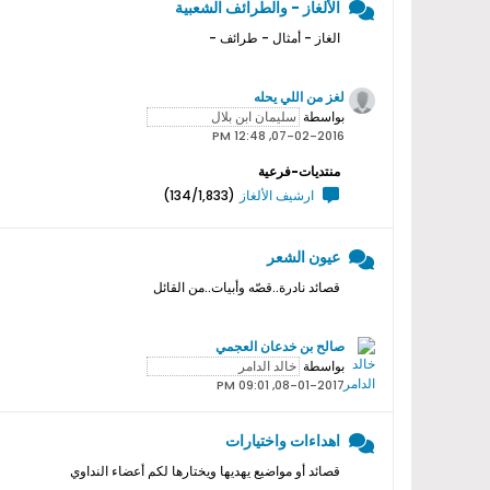
الألغاز - والطرائف الشعبية
الغاز - أمثال - طرائف -
لغز من اللي يحله
بواسطة
07-02-2016, 12:48 PM
منتديات-فرعية
ارشيف الألغاز
(134/1,833)
عيون الشعر
قصائد نادرة..قصّه وأبيات..من القائل
صالح بن خدعان العجمي
بواسطة
08-01-2017, 09:01 PM
اهداءات واختيارات
قصائد أو مواضيع يهديها ويختارها لكم أعضاء النداوي