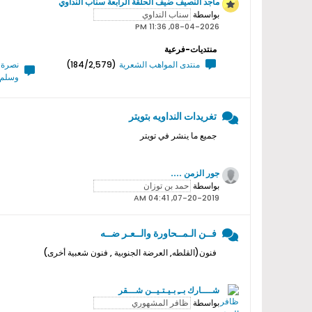
ماجد النصيف ضيف الحلقة الرابعة سناب النداوي
بواسطة
08-04-2026, 11:36 PM
منتديات-فرعية
منتدى المواهب الشعرية
(184/2,579)
نصرة ر
وسلم 
تغريدات النداويه بتويتر
جميع ما ينشر في تويتر
جور الزمن ....
بواسطة
07-20-2019, 04:41 AM
فــن الـمــحاورة والــعـر ضــه
فنون(القلطه, العرضة الجنوبية , فنون شعبية أخرى)
شــــارك بــِ بـيـتـيــن شـــقر
بواسطة