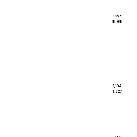
1,624
15,915
1,194
8,927