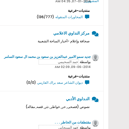
07-01-2014, 04:35 AM
منتديات-فرعية
المحاورات المنقوله
(136/777)
مركز النداوي الاعلامي
صحافة وإعلام -أخبار الساحة الشعبية
جديد سمو اﻻمير عبدالعزيز بن سعود بن محمد ال سعود السامر
بواسطة
09-06-2014, 02:09 AM
منتديات-فرعية
ديوان الشاعر سعد براك العازمي
(0/0)
النـداوي الأدبي
نصوص (فصحى, حر, خواطر, نثر, قصه, مقاله)
مقتطفات من الخاطر . . .
بواسطة