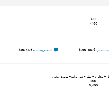
493
4,160
ـهـــــجــن
(129/1,067)
الــفــروســيــه
(36/410)
 - محاوره - نظم - صور تراثية- بلوتوث شعبي
856
5,409