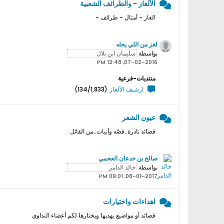
الألغاز - والطرائف الشعبية
الغاز - أمثال - طرائف -
لغز من اللي يحله
بواسطة
07-02-2016, 12:48 PM
منتديات-فرعية
ارشيف الألغاز
(134/1,833)
عيون الشعر
قصائد نادرة..قصّه وأبيات..من القائل
صالح بن خدعان العجمي
بواسطة
08-01-2017, 09:01 PM
اهداءات واختيارات
قصائد أو مواضيع يهديها ويختارها لكم أعضاء النداوي