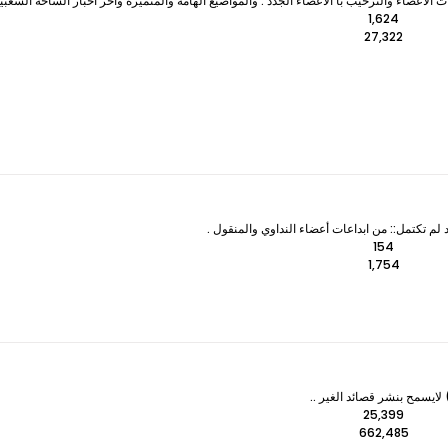
لأعضاء والترحيب با الأعضاء الجدد . والمواضيع الهامة والمتميزه وآخر اخبار الساحة الشعبي
1,624
27,322
 لم تكتمل:: من ابداعات أعضاء النداوي والمنقول .
154
1,754
ايسمح بنشر قصائد الغير ..
25,399
662,485