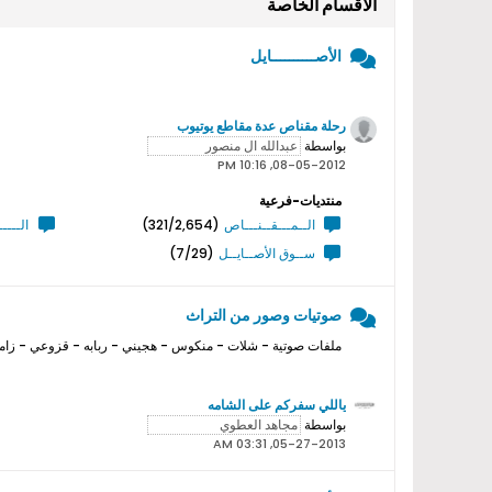
الأقسام الخاصة
الأصــــــــــايل
رحلة مقناص عدة مقاطع يوتيوب
بواسطة
08-05-2012, 10:16 PM
منتديات-فرعية
الــمـــقــنـــاص
(321/2,654)
الــــ
ســوق الأصــايــل
(7/29)
صوتيات وصور من التراث
ملفات صوتية - شلات - منكوس - هجيني - ربابه - قزوعي - زامل
ياللي سفركم على الشامه
بواسطة
05-27-2013, 03:31 AM