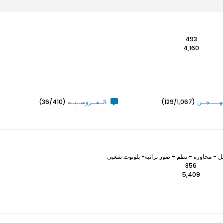
493
4,160
ـهـــــجــن
(129/1,067)
الــفــروســيــه
(36/410)
 - محاوره - نظم - صور تراثية- بلوتوث شعبي
856
5,409