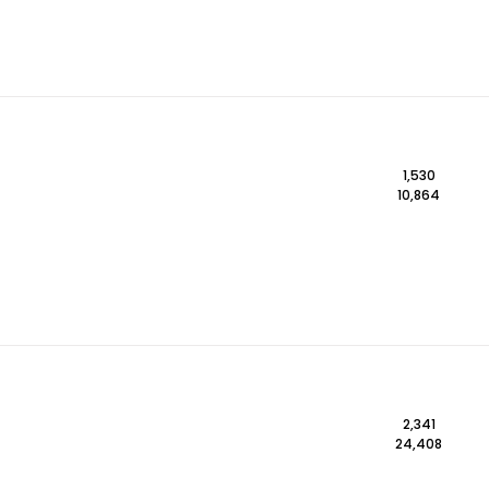
1,530
10,864
2,341
24,408