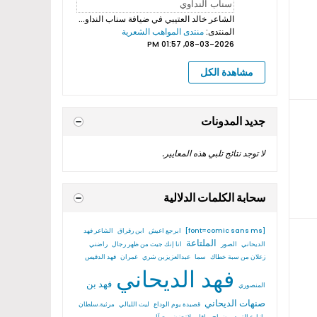
الشاعر خالد العتيبي
في ضيافة سناب النداوي بروموهات فيديوهات...
المنتدى:
منتدى المواهب الشعرية
08-03-2026, 01:57 PM
مشاهدة الكل
جديد المدونات
لا توجد نتائج تلبي هذه المعايير.
سحابة الكلمات الدلالية
[font=comic sans ms]
ابرجع اعيش
ابن رقراق
الشاعر فهد
الملتاعة
الديحاني
الصور
انا إنك جيت من ظهر رجال
راضني
زعلان من سبة خطاك
سما
عبدالعزيزبن شري
غمران
فهد الدقيس
فهد الديحاني
فهد بن
المنصوري
صنهات الديحاني
قصيدة يوم الوداع
ليت الليالي
مرثية.سلطان