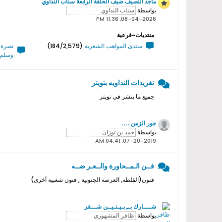
ماجد النصيف ضيف الحلقة الرابعة سناب النداوي
بواسطة
08-04-2026, 11:36 PM
منتديات-فرعية
منتدى المواهب الشعرية
(184/2,579)
نصرة ر
وسلم 
تغريدات النداويه بتويتر
جميع ما ينشر في تويتر
جور الزمن ....
بواسطة
07-20-2019, 04:41 AM
فــن الـمــحاورة والــعـر ضــه
فنون(القلطه, العرضة الجنوبية , فنون شعبية أخرى)
شــــارك بــِ بـيـتـيــن شـــقر
بواسطة