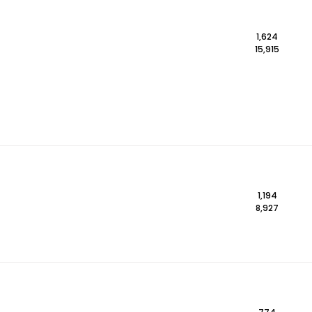
1,624
15,915
1,194
8,927