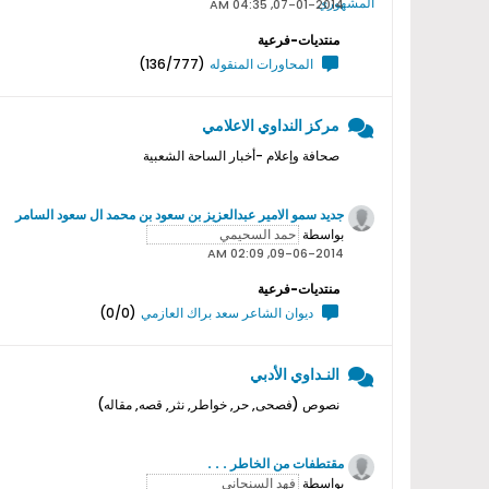
07-01-2014, 04:35 AM
منتديات-فرعية
المحاورات المنقوله
(136/777)
مركز النداوي الاعلامي
صحافة وإعلام -أخبار الساحة الشعبية
جديد سمو اﻻمير عبدالعزيز بن سعود بن محمد ال سعود السامر
بواسطة
09-06-2014, 02:09 AM
منتديات-فرعية
ديوان الشاعر سعد براك العازمي
(0/0)
النـداوي الأدبي
نصوص (فصحى, حر, خواطر, نثر, قصه, مقاله)
مقتطفات من الخاطر . . .
بواسطة