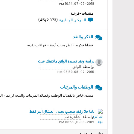
07-07-2018, 10:14 PM
منتديات-فرعية
الــركـن الهــادىء
(45/2,373)
الفكر والنقد
قضايا فكريه - اطروحات أدبية - قراءات نقديه
دراسة ونقد قصيدة الواثق ماكتبتك عبث
بواسطة
08-07-2015, 03:59 PM
الوطنيات والمرثيات
منتدى خاص بالقصائد الوطنية وقصائد المرثيات والبيعه لزعماء ال
ياما حلا رفقة صحيبٍ تحبه .. لعشاق البر فقط
بواسطة
11-06-2012, 08:55 PM