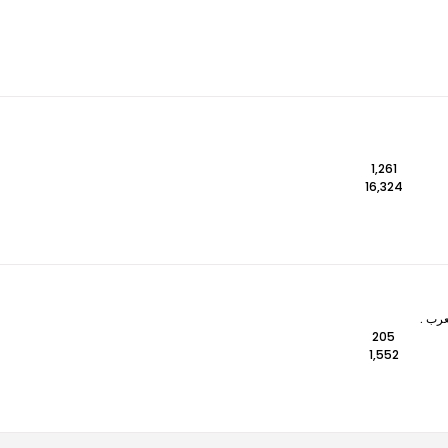
1,261
16,324
عرب .
205
1,552