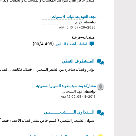
منتدى خاص يعني بمواعيد الامسيات والمناسبات والحفلات ولقاءات ا
نجدد العهد بعد غياب 6 سنوات
بواسطة
07-29-2026, 10:10 AM
منتديات-فرعية
لقاءات أعضاء النداوي
(90/4,405)
المستطرف النبطي
نوادر وقصائد ساخره من الشعر الشعبي ::: قصائد فكاهيه ::: قصائد
مشاركة بمناسبة بطولة السوبر السعودية
بواسطة
08-11-2016, 12:02 AM
الـــنـداوي الــــــشـعــــــــبـي
ديـوان الشـعـر الشعبي ( قسم خاص بنشر قصائد الأعضاء فقط ) ل