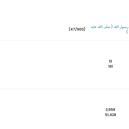
سول الله ( صلى الله عليه
(47/900)
)
13
191
3,558
51,428