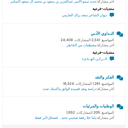
آخر مشاركة:
جديد سمو اﻻمير عبدالعزيز بن سعود بن محمد ال سعود السامر
منتديات-فرعية
ديوان الشاعر سعد براك العازمي
النـداوي الأدبي
المواضيع: 2,341 المشاركات: 24,408
آخر مشاركة:
مقتطفات من الخاطر . . .
منتديات-فرعية
الــركـن الهــادىء
الفكر والنقد
المواضيع: 1,261 المشاركات: 16,324
آخر مشاركة:
دراسة ونقد قصيدة الواثق ماكتبتك عبث
الوطنيات والمرثيات
المواضيع: 205 المشاركات: 1,552
آخر مشاركة:
ياما حلا رفقة صحيبٍ تحبه .. لعشاق البر فقط