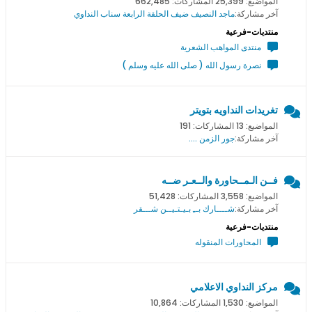
المواضيع: 25,399 المشاركات: 662,485
آخر مشاركة:
ماجد النصيف ضيف الحلقة الرابعة سناب النداوي
منتديات-فرعية
منتدى المواهب الشعرية
نصرة رسول الله ( صلى الله عليه وسلم )
تغريدات النداويه بتويتر
المواضيع: 13 المشاركات: 191
آخر مشاركة:
جور الزمن ....
فــن الـمــحاورة والــعـر ضــه
المواضيع: 3,558 المشاركات: 51,428
آخر مشاركة:
شــــارك بــِ بـيـتـيــن شـــقر
منتديات-فرعية
المحاورات المنقوله
مركز النداوي الاعلامي
المواضيع: 1,530 المشاركات: 10,864