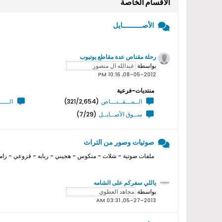
الأقسام الخاصة
الأصــــــــــايل
رحلة مقناص عدة مقاطع يوتيوب
بواسطة
08-05-2012, 10:16 PM
منتديات-فرعية
الــمـــقــنـــاص
(321/2,654)
الــــ
ســوق الأصــايــل
(7/29)
صوتيات وصور من التراث
ملفات صوتية - شلات - منكوس - هجيني - ربابه - قزوعي - زامل
ياللي سفركم على الشامه
بواسطة
05-27-2013, 03:31 AM