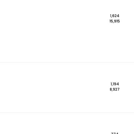
1,624
15,915
1,194
8,927