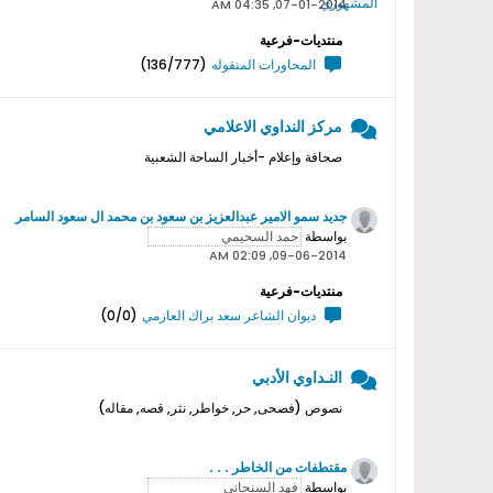
07-01-2014, 04:35 AM
منتديات-فرعية
المحاورات المنقوله
(136/777)
مركز النداوي الاعلامي
صحافة وإعلام -أخبار الساحة الشعبية
جديد سمو اﻻمير عبدالعزيز بن سعود بن محمد ال سعود السامر
بواسطة
09-06-2014, 02:09 AM
منتديات-فرعية
ديوان الشاعر سعد براك العازمي
(0/0)
النـداوي الأدبي
نصوص (فصحى, حر, خواطر, نثر, قصه, مقاله)
مقتطفات من الخاطر . . .
بواسطة