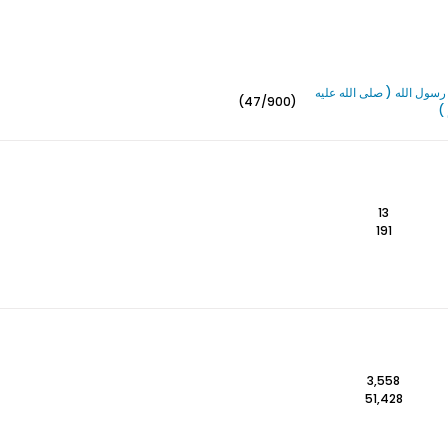
سول الله ( صلى الله عليه
(47/900)
)
13
191
3,558
51,428