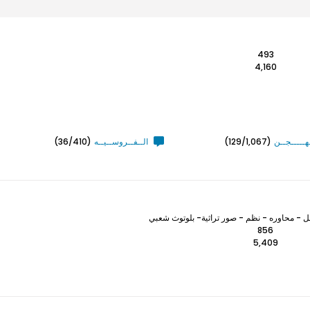
493
4,160
ـهـــــجــن
(129/1,067)
الــفــروســيــه
(36/410)
 - محاوره - نظم - صور تراثية- بلوتوث شعبي
856
5,409