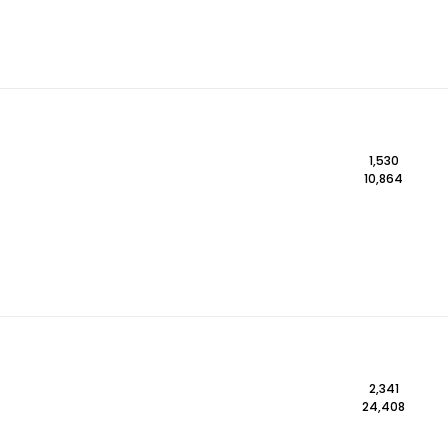
1,530
10,864
2,341
24,408