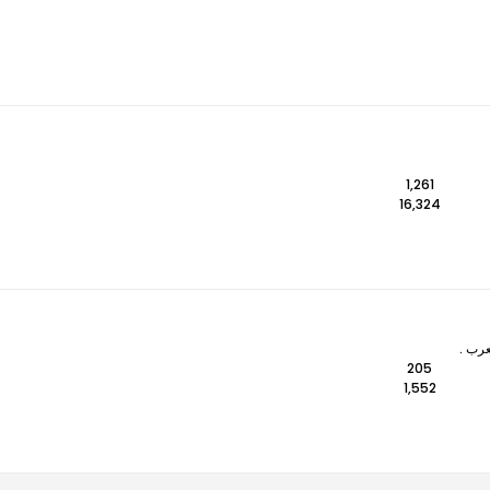
1,261
16,324
عرب .
205
1,552