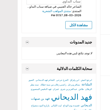
الشاعر خالد العتيبي
في ضيافة سناب النداوي بروموهات فيديوهات...
المنتدى:
منتدى المواهب الشعرية
08-03-2026, 01:57 PM
مشاهدة الكل
جديد المدونات
لا توجد نتائج تلبي هذه المعايير.
سحابة الكلمات الدلالية
ابرجع اعيش
ابن رقراق
الجرح جرحي
الشاعر فهد الديحاني
الصور
الملتاعة
بسافر وبرحل
راضني زعلان من سبة خطاك
سند مطر
الرطان
طاش
عبدالعزيزبن شري
غمران
فهد الدقيس المنصوري
فهد الديحاني
فهد بن صنهات
الديحاني
قصيدة يوم الوداع
ليت الليالي
يازارع التوت.مضواح