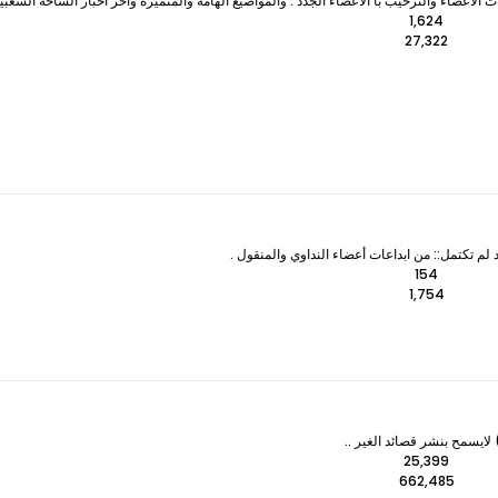
لأعضاء والترحيب با الأعضاء الجدد . والمواضيع الهامة والمتميزه وآخر اخبار الساحة الشعبي
1,624
27,322
 لم تكتمل:: من ابداعات أعضاء النداوي والمنقول .
154
1,754
ايسمح بنشر قصائد الغير ..
25,399
662,485