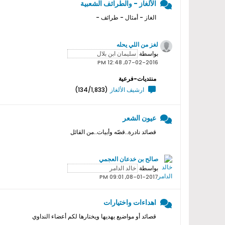
الألغاز - والطرائف الشعبية
الغاز - أمثال - طرائف -
لغز من اللي يحله
بواسطة
07-02-2016, 12:48 PM
منتديات-فرعية
ارشيف الألغاز
(134/1,833)
عيون الشعر
قصائد نادرة..قصّه وأبيات..من القائل
صالح بن خدعان العجمي
بواسطة
08-01-2017, 09:01 PM
اهداءات واختيارات
قصائد أو مواضيع يهديها ويختارها لكم أعضاء النداوي