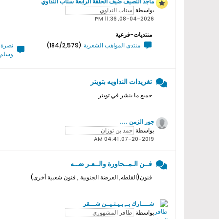
ماجد النصيف ضيف الحلقة الرابعة سناب النداوي
بواسطة
08-04-2026, 11:36 PM
منتديات-فرعية
منتدى المواهب الشعرية
(184/2,579)
نصرة ر
وسلم 
تغريدات النداويه بتويتر
جميع ما ينشر في تويتر
جور الزمن ....
بواسطة
07-20-2019, 04:41 AM
فــن الـمــحاورة والــعـر ضــه
فنون(القلطه, العرضة الجنوبية , فنون شعبية أخرى)
شــــارك بــِ بـيـتـيــن شـــقر
بواسطة