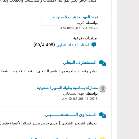
منتدى خاص يعني بمواعيد الامسيات والمناسبات والحفلات ولقاءات ا
نجدد العهد بعد غياب 6 سنوات
بواسطة
07-29-2026, 10:10 AM
منتديات-فرعية
لقاءات أعضاء النداوي
(90/4,405)
المستطرف النبطي
نوادر وقصائد ساخره من الشعر الشعبي ::: قصائد فكاهيه ::: قصائد
مشاركة بمناسبة بطولة السوبر السعودية
بواسطة
08-11-2016, 12:02 AM
الـــنـداوي الــــــشـعــــــــبـي
ديـوان الشـعـر الشعبي ( قسم خاص بنشر قصائد الأعضاء فقط ) ل