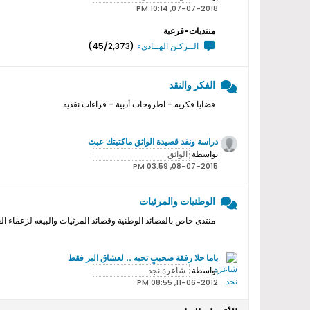
07-07-2018, 10:14 PM
منتديات-فرعية
الــركـن الهــادىء
(45/2,373)
الفكر والنقد
قضايا فكريه - اطروحات أدبية - قراءات نقديه
دراسة ونقد قصيدة الواثق ماكتبتك عبث
بواسطة
08-07-2015, 03:59 PM
الوطنيات والمرثيات
منتدى خاص بالقصائد الوطنية وقصائد المرثيات والبيعه لزعماء ال
ياما حلا رفقة صحيبٍ تحبه .. لعشاق البر فقط
بواسطة
11-06-2012, 08:55 PM