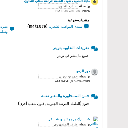
ماجد النصيف ضيف الحلقة الرابعة سناب النداوي
بواسطة
08-04-2026, 11:36 PM
منتديات-فرعية
منتدى المواهب الشعرية
(184/2,579)
نصرة ر
وسلم 
تغريدات النداويه بتويتر
جميع ما ينشر في تويتر
جور الزمن ....
بواسطة
07-20-2019, 04:41 AM
فــن الـمــحاورة والــعـر ضــه
فنون(القلطه, العرضة الجنوبية , فنون شعبية أخرى)
شــــارك بــِ بـيـتـيــن شـــقر
بواسطة