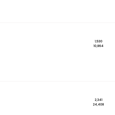
1,530
10,864
2,341
24,408