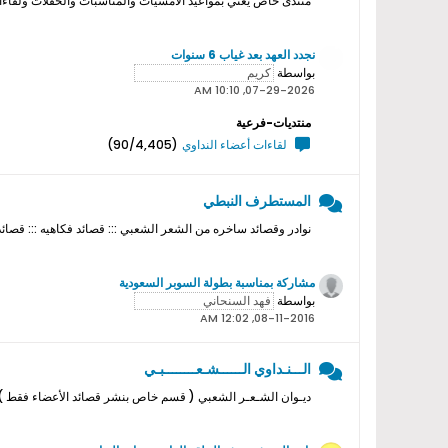
منتدى خاص يعني بمواعيد الامسيات والمناسبات والحفلات ولقاءات ا
نجدد العهد بعد غياب 6 سنوات
بواسطة
07-29-2026, 10:10 AM
منتديات-فرعية
لقاءات أعضاء النداوي
(90/4,405)
المستطرف النبطي
نوادر وقصائد ساخره من الشعر الشعبي ::: قصائد فكاهيه ::: قصائد
مشاركة بمناسبة بطولة السوبر السعودية
بواسطة
08-11-2016, 12:02 AM
الـــنـداوي الــــــشـعــــــــبـي
ديـوان الشـعـر الشعبي ( قسم خاص بنشر قصائد الأعضاء فقط ) ل