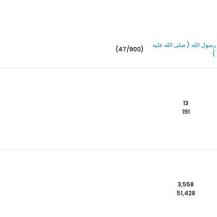
سول الله ( صلى الله عليه
(47/900)
)
13
191
3,558
51,428