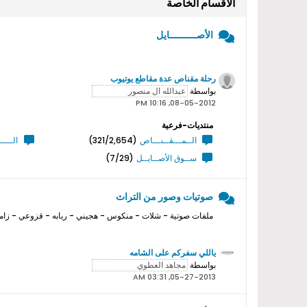
الأقسام الخاصة
الأصــــــــــايل
رحلة مقناص عدة مقاطع يوتيوب
بواسطة
08-05-2012, 10:16 PM
منتديات-فرعية
الــمـــقــنـــاص
(321/2,654)
الــــ
ســوق الأصــايــل
(7/29)
صوتيات وصور من التراث
ملفات صوتية - شلات - منكوس - هجيني - ربابه - قزوعي - زامل
ياللي سفركم على الشامه
بواسطة
05-27-2013, 03:31 AM