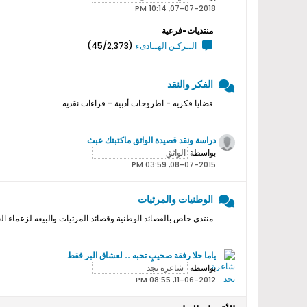
07-07-2018, 10:14 PM
منتديات-فرعية
الــركـن الهــادىء
(45/2,373)
الفكر والنقد
قضايا فكريه - اطروحات أدبية - قراءات نقديه
دراسة ونقد قصيدة الواثق ماكتبتك عبث
بواسطة
08-07-2015, 03:59 PM
الوطنيات والمرثيات
منتدى خاص بالقصائد الوطنية وقصائد المرثيات والبيعه لزعماء ال
ياما حلا رفقة صحيبٍ تحبه .. لعشاق البر فقط
بواسطة
11-06-2012, 08:55 PM