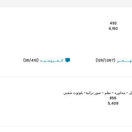
493
4,160
ـهـــــجــن
(129/1,067)
الــفــروســيــه
(36/410)
 - محاوره - نظم - صور تراثية- بلوتوث شعبي
856
5,409