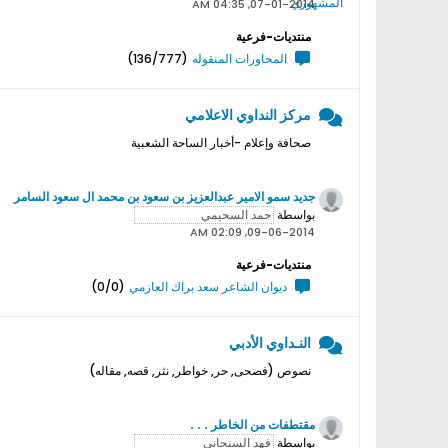
07-01-2014, 04:35 AM
منتديات-فرعية
المحاورات المنقوله
(136/777)
مركز النداوي الاعلامي
صحافة وإعلام -أخبار الساحة الشعبية
جديد سمو اﻻمير عبدالعزيز بن سعود بن محمد ال سعود السامر
بواسطة
09-06-2014, 02:09 AM
منتديات-فرعية
ديوان الشاعر سعد براك العازمي
(0/0)
النـداوي الأدبي
نصوص (فصحى, حر, خواطر, نثر, قصه, مقاله)
مقتطفات من الخاطر . . .
بواسطة