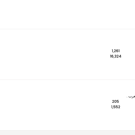
1,261
16,324
عرب .
205
1,552