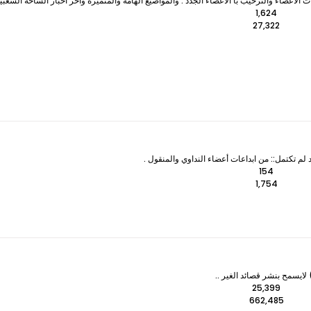
لأعضاء والترحيب با الأعضاء الجدد . والمواضيع الهامة والمتميزه وآخر اخبار الساحة الشعبي
1,624
27,322
 لم تكتمل:: من ابداعات أعضاء النداوي والمنقول .
154
1,754
ايسمح بنشر قصائد الغير ..
25,399
662,485