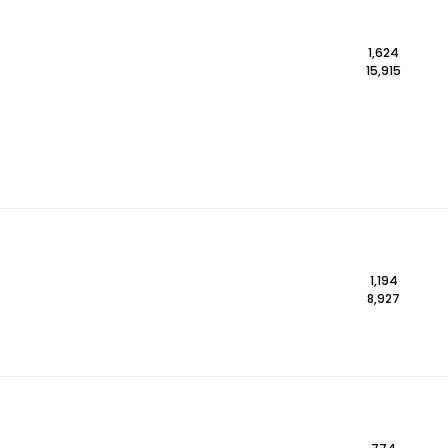
1,624
15,915
1,194
8,927