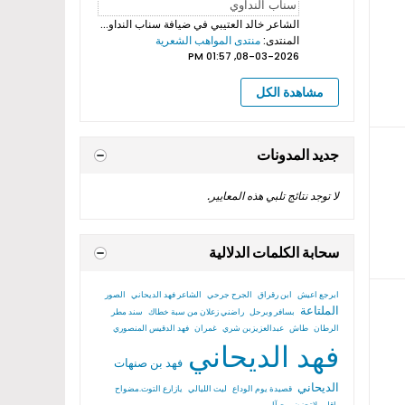
الشاعر خالد العتيبي
في ضيافة سناب النداوي بروموهات فيديوهات...
المنتدى:
منتدى المواهب الشعرية
08-03-2026, 01:57 PM
مشاهدة الكل
جديد المدونات
لا توجد نتائج تلبي هذه المعايير.
سحابة الكلمات الدلالية
ابرجع اعيش
ابن رقراق
الجرح جرحي
الشاعر فهد الديحاني
الصور
الملتاعة
بسافر وبرحل
راضني زعلان من سبة خطاك
سند مطر
الرطان
طاش
عبدالعزيزبن شري
غمران
فهد الدقيس المنصوري
فهد الديحاني
فهد بن صنهات
الديحاني
قصيدة يوم الوداع
ليت الليالي
يازارع التوت.مضواح