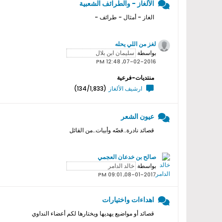
الألغاز - والطرائف الشعبية
الغاز - أمثال - طرائف -
لغز من اللي يحله
بواسطة
07-02-2016, 12:48 PM
منتديات-فرعية
ارشيف الألغاز
(134/1,833)
عيون الشعر
قصائد نادرة..قصّه وأبيات..من القائل
صالح بن خدعان العجمي
بواسطة
08-01-2017, 09:01 PM
اهداءات واختيارات
قصائد أو مواضيع يهديها ويختارها لكم أعضاء النداوي