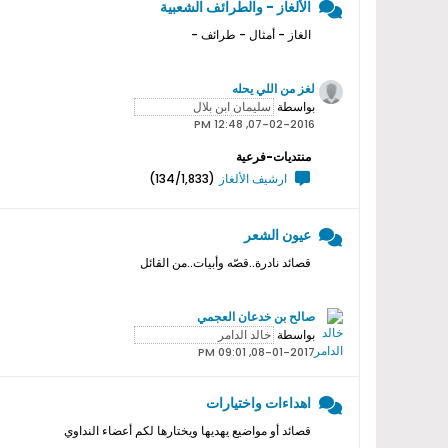
الألغاز - والطرائف الشعبية
الغاز - أمثال - طرائف -
لغز من اللي يحله
بواسطة
07-02-2016, 12:48 PM
منتديات-فرعية
ارشيف الألغاز
(134/1,833)
عيون الشعر
قصائد نادرة..قصّه وأبيات..من القائل
صالح بن خدعان العجمي
بواسطة
08-01-2017, 09:01 PM
اهداءات واختيارات
قصائد أو مواضيع يهديها ويختارها لكم أعضاء النداوي