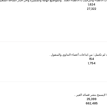
لأعضاء والترحيب با الأعضاء الجدد . والمواضيع الهامة والمتميزه وآخر اخبار الساحة الشعبي
1,624
27,322
 لم تكتمل:: من ابداعات أعضاء النداوي والمنقول .
154
1,754
ايسمح بنشر قصائد الغير ..
25,399
662,485