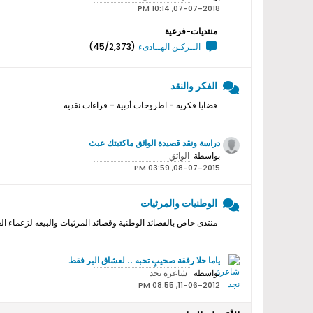
07-07-2018, 10:14 PM
منتديات-فرعية
الــركـن الهــادىء
(45/2,373)
الفكر والنقد
قضايا فكريه - اطروحات أدبية - قراءات نقديه
دراسة ونقد قصيدة الواثق ماكتبتك عبث
بواسطة
08-07-2015, 03:59 PM
الوطنيات والمرثيات
منتدى خاص بالقصائد الوطنية وقصائد المرثيات والبيعه لزعماء ال
ياما حلا رفقة صحيبٍ تحبه .. لعشاق البر فقط
بواسطة
11-06-2012, 08:55 PM