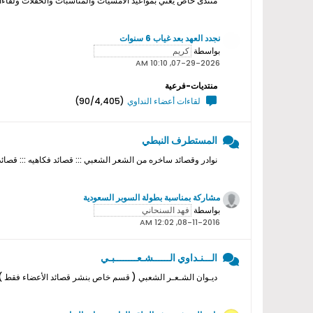
منتدى خاص يعني بمواعيد الامسيات والمناسبات والحفلات ولقاءات ا
نجدد العهد بعد غياب 6 سنوات
بواسطة
07-29-2026, 10:10 AM
منتديات-فرعية
لقاءات أعضاء النداوي
(90/4,405)
المستطرف النبطي
نوادر وقصائد ساخره من الشعر الشعبي ::: قصائد فكاهيه ::: قصائد
مشاركة بمناسبة بطولة السوبر السعودية
بواسطة
08-11-2016, 12:02 AM
الـــنـداوي الــــــشـعــــــــبـي
ديـوان الشـعـر الشعبي ( قسم خاص بنشر قصائد الأعضاء فقط ) ل