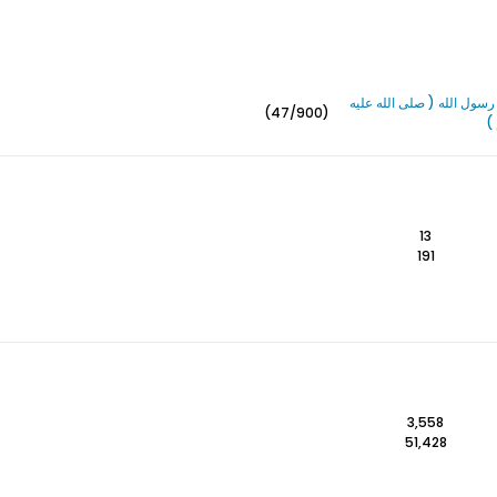
سول الله ( صلى الله عليه
(47/900)
)
13
191
3,558
51,428