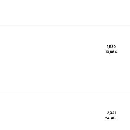
1,530
10,864
2,341
24,408