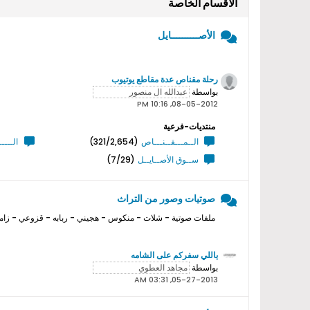
الأقسام الخاصة
الأصــــــــــايل
رحلة مقناص عدة مقاطع يوتيوب
بواسطة
08-05-2012, 10:16 PM
منتديات-فرعية
الــمـــقــنـــاص
(321/2,654)
الــــ
ســوق الأصــايــل
(7/29)
صوتيات وصور من التراث
ملفات صوتية - شلات - منكوس - هجيني - ربابه - قزوعي - زامل
ياللي سفركم على الشامه
بواسطة
05-27-2013, 03:31 AM