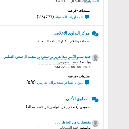
07-01-2014, 04:35 AM
منتديات-فرعية
المحاورات المنقوله
(136/777)
مركز النداوي الاعلامي
صحافة وإعلام -أخبار الساحة الشعبية
جديد سمو اﻻمير عبدالعزيز بن سعود بن محمد ال سعود السامر
بواسطة
09-06-2014, 02:09 AM
منتديات-فرعية
ديوان الشاعر سعد براك العازمي
(0/0)
النـداوي الأدبي
نصوص (فصحى, حر, خواطر, نثر, قصه, مقاله)
مقتطفات من الخاطر . . .
بواسطة