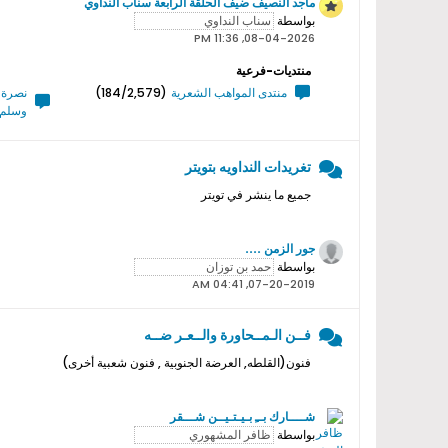
ماجد النصيف ضيف الحلقة الرابعة سناب النداوي
بواسطة
08-04-2026, 11:36 PM
منتديات-فرعية
منتدى المواهب الشعرية
(184/2,579)
نصرة ر
وسلم 
تغريدات النداويه بتويتر
جميع ما ينشر في تويتر
جور الزمن ....
بواسطة
07-20-2019, 04:41 AM
فــن الـمــحاورة والــعـر ضــه
فنون(القلطه, العرضة الجنوبية , فنون شعبية أخرى)
شــــارك بــِ بـيـتـيــن شـــقر
بواسطة