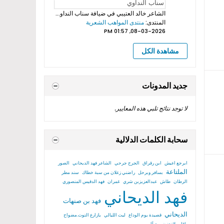
الشاعر خالد العتيبي
في ضيافة سناب النداوي بروموهات فيديوهات...
المنتدى:
منتدى المواهب الشعرية
08-03-2026, 01:57 PM
مشاهدة الكل
جديد المدونات
لا توجد نتائج تلبي هذه المعايير.
سحابة الكلمات الدلالية
ابرجع اعيش
ابن رقراق
الجرح جرحي
الشاعر فهد الديحاني
الصور
الملتاعة
بسافر وبرحل
راضني زعلان من سبة خطاك
سند مطر
الرطان
طاش
عبدالعزيزبن شري
غمران
فهد الدقيس المنصوري
فهد الديحاني
فهد بن صنهات
الديحاني
قصيدة يوم الوداع
ليت الليالي
يازارع التوت.مضواح