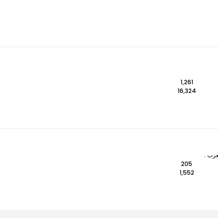
1,261
16,324
عرب .
205
1,552