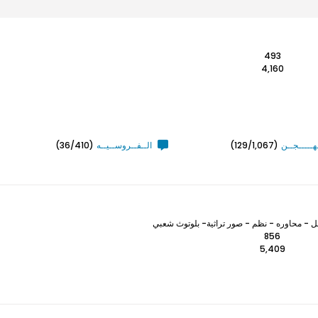
493
4,160
ـهـــــجــن
(129/1,067)
الــفــروســيــه
(36/410)
 - محاوره - نظم - صور تراثية- بلوتوث شعبي
856
5,409