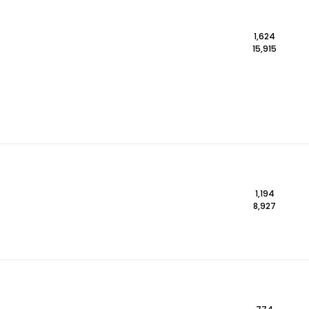
1,624
15,915
1,194
8,927