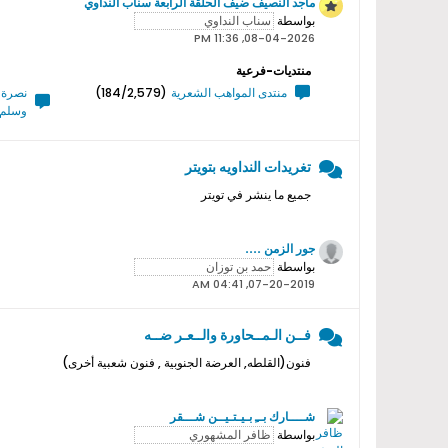
ماجد النصيف ضيف الحلقة الرابعة سناب النداوي
بواسطة
08-04-2026, 11:36 PM
منتديات-فرعية
منتدى المواهب الشعرية
(184/2,579)
نصرة ر
وسلم 
تغريدات النداويه بتويتر
جميع ما ينشر في تويتر
جور الزمن ....
بواسطة
07-20-2019, 04:41 AM
فــن الـمــحاورة والــعـر ضــه
فنون(القلطه, العرضة الجنوبية , فنون شعبية أخرى)
شــــارك بــِ بـيـتـيــن شـــقر
بواسطة