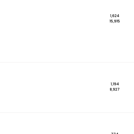
1,624
15,915
1,194
8,927