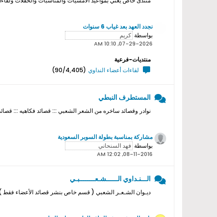
منتدى خاص يعني بمواعيد الامسيات والمناسبات والحفلات ولقاءات ا
نجدد العهد بعد غياب 6 سنوات
بواسطة
07-29-2026, 10:10 AM
منتديات-فرعية
لقاءات أعضاء النداوي
(90/4,405)
المستطرف النبطي
نوادر وقصائد ساخره من الشعر الشعبي ::: قصائد فكاهيه ::: قصائد
مشاركة بمناسبة بطولة السوبر السعودية
بواسطة
08-11-2016, 12:02 AM
الـــنـداوي الــــــشـعــــــــبـي
ديـوان الشـعـر الشعبي ( قسم خاص بنشر قصائد الأعضاء فقط ) ل