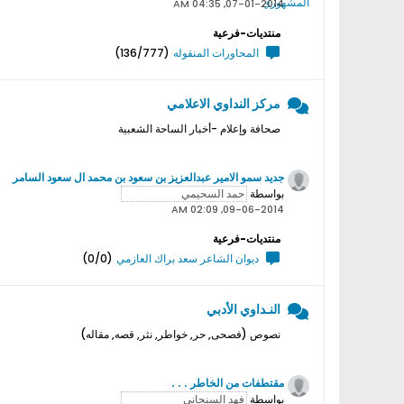
07-01-2014, 04:35 AM
منتديات-فرعية
المحاورات المنقوله
(136/777)
مركز النداوي الاعلامي
صحافة وإعلام -أخبار الساحة الشعبية
جديد سمو اﻻمير عبدالعزيز بن سعود بن محمد ال سعود السامر
بواسطة
09-06-2014, 02:09 AM
منتديات-فرعية
ديوان الشاعر سعد براك العازمي
(0/0)
النـداوي الأدبي
نصوص (فصحى, حر, خواطر, نثر, قصه, مقاله)
مقتطفات من الخاطر . . .
بواسطة