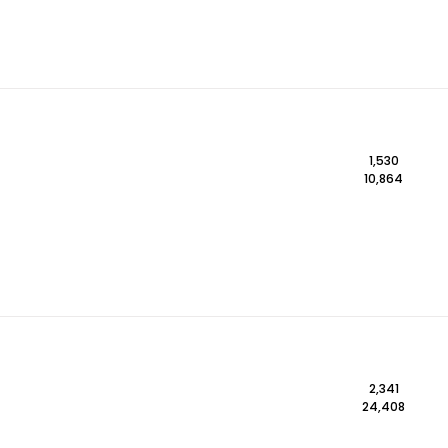
1,530
10,864
2,341
24,408