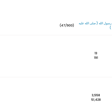
سول الله ( صلى الله عليه
(47/900)
)
13
191
3,558
51,428