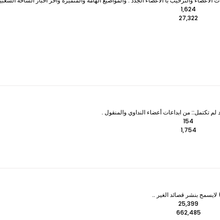
لأعضاء والترحيب با الأعضاء الجدد . والمواضيع الهامة والمتميزه وآخر اخبار الساحة الشعبي
1,624
27,322
 لم تكتمل:: من ابداعات أعضاء النداوي والمنقول .
154
1,754
ايسمح بنشر قصائد الغير ..
25,399
662,485