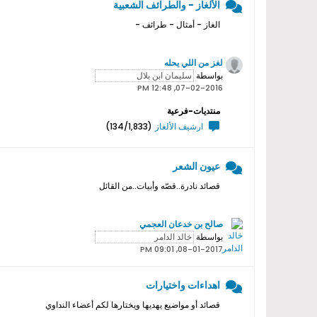
الألغاز - والطرائف الشعبية
الغاز - أمثال - طرائف -
لغز من اللي يحله
بواسطة
07-02-2016, 12:48 PM
منتديات-فرعية
ارشيف الألغاز
(134/1,833)
عيون الشعر
قصائد نادرة..قصّه وأبيات..من القائل
صالح بن خدعان العجمي
بواسطة
08-01-2017, 09:01 PM
اهداءات واختيارات
قصائد أو مواضيع يهديها ويختارها لكم أعضاء النداوي