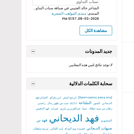
الشاعر خالد العتيبي
في ضيافة سناب النداوي بروموهات فيديوهات...
المنتدى:
منتدى المواهب الشعرية
08-03-2026, 01:57 PM
مشاهدة الكل
جديد المدونات
لا توجد نتائج تلبي هذه المعايير.
سحابة الكلمات الدلالية
[font=comic sans ms]
ابرجع اعيش
ابن رقراق
الشاعر فهد
الملتاعة
الديحاني
الصور
انا إنك جيت من ظهر رجال
راضني
زعلان من سبة خطاك
سما
عبدالعزيزبن شري
غمران
فهد الدقيس
فهد الديحاني
فهد بن
المنصوري
صنهات الديحاني
قصيدة يوم الوداع
ليت الليالي
مرثية.سلطان