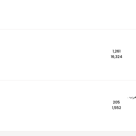
1,261
16,324
عرب .
205
1,552