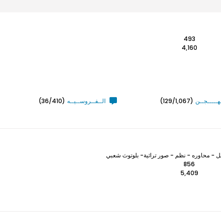
493
4,160
ـهـــــجــن
(129/1,067)
الــفــروســيــه
(36/410)
 - محاوره - نظم - صور تراثية- بلوتوث شعبي
856
5,409