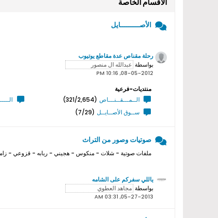
الأقسام الخاصة
الأصــــــــــايل
رحلة مقناص عدة مقاطع يوتيوب
بواسطة
08-05-2012, 10:16 PM
منتديات-فرعية
الــمـــقــنـــاص
(321/2,654)
الــــ
ســوق الأصــايــل
(7/29)
صوتيات وصور من التراث
ملفات صوتية - شلات - منكوس - هجيني - ربابه - قزوعي - زامل
ياللي سفركم على الشامه
بواسطة
05-27-2013, 03:31 AM