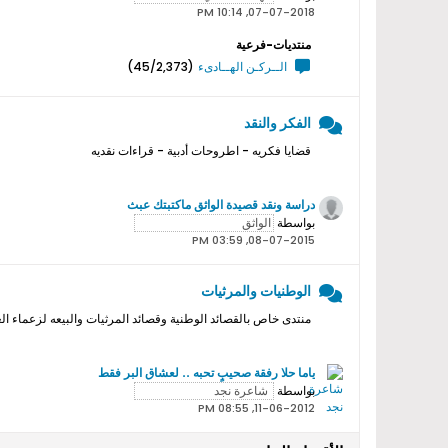
07-07-2018, 10:14 PM
منتديات-فرعية
الــركـن الهــادىء
(45/2,373)
الفكر والنقد
قضايا فكريه - اطروحات أدبية - قراءات نقديه
دراسة ونقد قصيدة الواثق ماكتبتك عبث
بواسطة
08-07-2015, 03:59 PM
الوطنيات والمرثيات
منتدى خاص بالقصائد الوطنية وقصائد المرثيات والبيعه لزعماء ال
ياما حلا رفقة صحيبٍ تحبه .. لعشاق البر فقط
بواسطة
11-06-2012, 08:55 PM