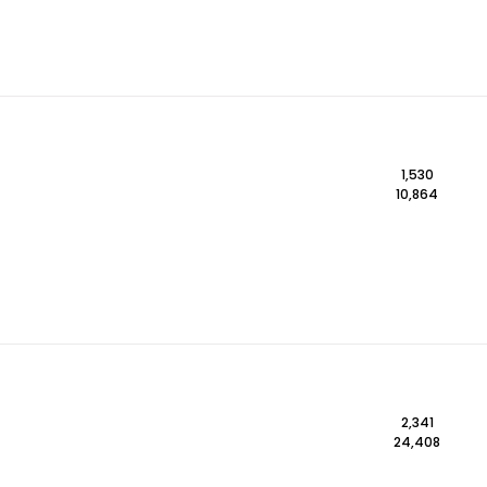
1,530
10,864
2,341
24,408