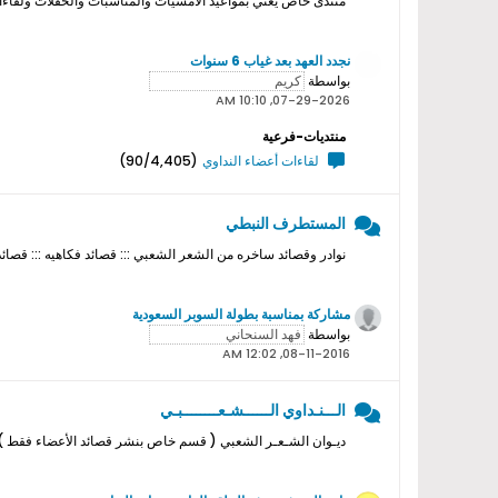
منتدى خاص يعني بمواعيد الامسيات والمناسبات والحفلات ولقاءات ا
نجدد العهد بعد غياب 6 سنوات
بواسطة
07-29-2026, 10:10 AM
منتديات-فرعية
لقاءات أعضاء النداوي
(90/4,405)
المستطرف النبطي
نوادر وقصائد ساخره من الشعر الشعبي ::: قصائد فكاهيه ::: قصائد
مشاركة بمناسبة بطولة السوبر السعودية
بواسطة
08-11-2016, 12:02 AM
الـــنـداوي الــــــشـعــــــــبـي
ديـوان الشـعـر الشعبي ( قسم خاص بنشر قصائد الأعضاء فقط ) ل