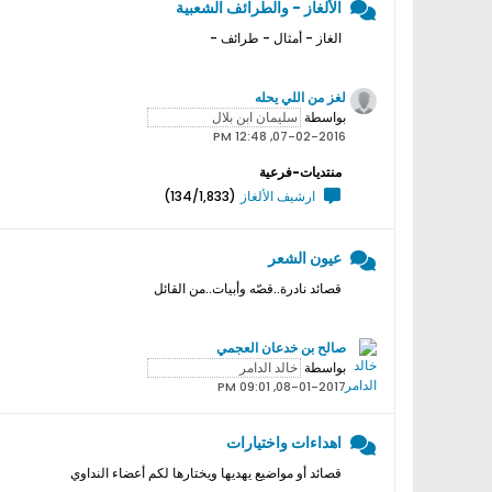
الألغاز - والطرائف الشعبية
الغاز - أمثال - طرائف -
لغز من اللي يحله
بواسطة
07-02-2016, 12:48 PM
منتديات-فرعية
ارشيف الألغاز
(134/1,833)
عيون الشعر
قصائد نادرة..قصّه وأبيات..من القائل
صالح بن خدعان العجمي
بواسطة
08-01-2017, 09:01 PM
اهداءات واختيارات
قصائد أو مواضيع يهديها ويختارها لكم أعضاء النداوي