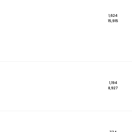
1,624
15,915
1,194
8,927