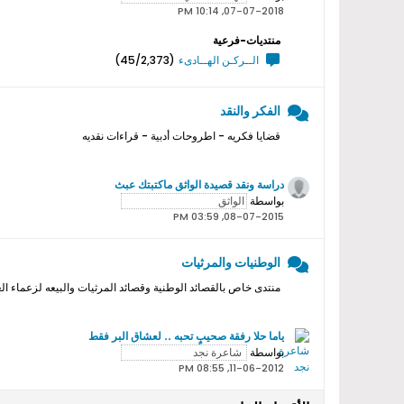
07-07-2018, 10:14 PM
منتديات-فرعية
الــركـن الهــادىء
(45/2,373)
الفكر والنقد
قضايا فكريه - اطروحات أدبية - قراءات نقديه
دراسة ونقد قصيدة الواثق ماكتبتك عبث
بواسطة
08-07-2015, 03:59 PM
الوطنيات والمرثيات
منتدى خاص بالقصائد الوطنية وقصائد المرثيات والبيعه لزعماء ال
ياما حلا رفقة صحيبٍ تحبه .. لعشاق البر فقط
بواسطة
11-06-2012, 08:55 PM