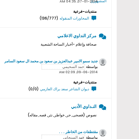
07-01-2014, 04:35 AM
منتديات-فرعية
المحاورات المنقوله
(136/777)
مركز النداوي الاعلامي
صحافة وإعلام -أخبار الساحة الشعبية
جديد سمو اﻻمير عبدالعزيز بن سعود بن محمد ال سعود السامر
بواسطة
09-06-2014, 02:09 AM
منتديات-فرعية
ديوان الشاعر سعد براك العازمي
(0/0)
النـداوي الأدبي
نصوص (فصحى, حر, خواطر, نثر, قصه, مقاله)
مقتطفات من الخاطر . . .
بواسطة