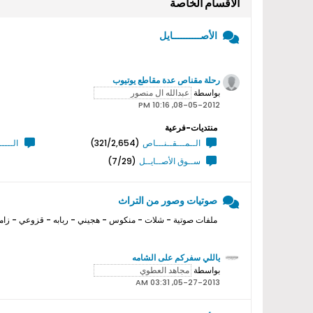
الأقسام الخاصة
الأصــــــــــايل
رحلة مقناص عدة مقاطع يوتيوب
بواسطة
08-05-2012, 10:16 PM
منتديات-فرعية
الــمـــقــنـــاص
(321/2,654)
الــــ
ســوق الأصــايــل
(7/29)
صوتيات وصور من التراث
ملفات صوتية - شلات - منكوس - هجيني - ربابه - قزوعي - زامل
ياللي سفركم على الشامه
بواسطة
05-27-2013, 03:31 AM