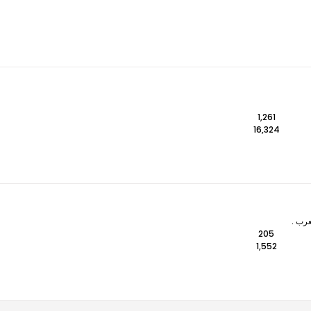
1,261
16,324
عرب .
205
1,552