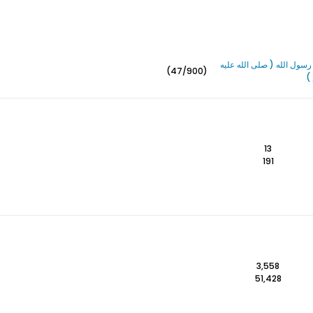
سول الله ( صلى الله عليه
(47/900)
)
13
191
3,558
51,428