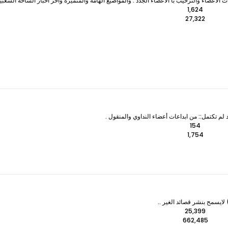
لأعضاء والترحيب با الأعضاء الجدد . والمواضيع الهامة والمتميزه وآخر اخبار الساحة الشعبي
1,624
27,322
 لم تكتمل:: من ابداعات أعضاء النداوي والمنقول .
154
1,754
ايسمح بنشر قصائد الغير ..
25,399
662,485