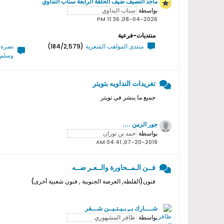
ماجد النصيف ضيف الحلقة الرابعة سناب النداوي
بواسطة
08-04-2026, 11:36 PM
منتديات-فرعية
منتدى المواهب الشعرية
(184/2,579)
نصرة ر
وسلم 
تغريدات النداويه بتويتر
جميع ما ينشر في تويتر
جور الزمن ....
بواسطة
07-20-2019, 04:41 AM
فــن الـمــحاورة والــعـر ضــه
فنون(القلطه, العرضة الجنوبية , فنون شعبية أخرى)
شــــارك بــِ بـيـتـيــن شـــقر
بواسطة