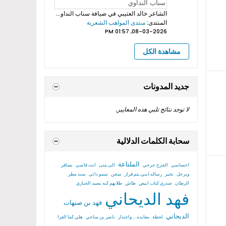
الشاعر خالد العتيبي
في ضيافة سناب النداوي بروموهات فيديوهات...
المنتدى:
منتدى المواهب الشعرية
08-03-2026, 01:57 PM
مشاهدة الكل
جديد المدونات
لا توجد نتائج تلبي هذه المعايير.
سحابة الكلمات الدلالية
الملتاعة
احساسي
الجرح جرحي
الى متى
انت قاسي
بسافر
وبرحل
تحير
رساله.ابني.يتم.قرار
سجن
سمو ذاتي
سند مطر
الرطان
صدري كتاب ابيض
طاش
طلابهم كنه يصيد الحباري
فهد الديحاني
فهد بن صنهات
الديحاني
لحظة
معايده ... واعتذار
ناصر بن مناحي
هلي كما الغرا