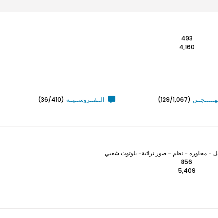
493
4,160
ـهـــــجــن
(129/1,067)
الــفــروســيــه
(36/410)
 - محاوره - نظم - صور تراثية- بلوتوث شعبي
856
5,409