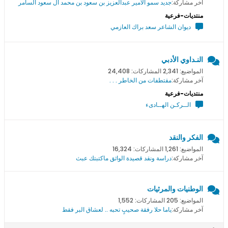
آخر مشاركة:
جديد سمو اﻻمير عبدالعزيز بن سعود بن محمد ال سعود السامر
منتديات-فرعية
ديوان الشاعر سعد براك العازمي
النـداوي الأدبي
المواضيع: 2,341 المشاركات: 24,408
آخر مشاركة:
مقتطفات من الخاطر . . .
منتديات-فرعية
الــركـن الهــادىء
الفكر والنقد
المواضيع: 1,261 المشاركات: 16,324
آخر مشاركة:
دراسة ونقد قصيدة الواثق ماكتبتك عبث
الوطنيات والمرثيات
المواضيع: 205 المشاركات: 1,552
آخر مشاركة:
ياما حلا رفقة صحيبٍ تحبه .. لعشاق البر فقط