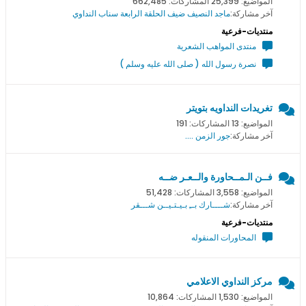
المواضيع: 25,399 المشاركات: 662,485
آخر مشاركة:
ماجد النصيف ضيف الحلقة الرابعة سناب النداوي
منتديات-فرعية
منتدى المواهب الشعرية
نصرة رسول الله ( صلى الله عليه وسلم )
تغريدات النداويه بتويتر
المواضيع: 13 المشاركات: 191
آخر مشاركة:
جور الزمن ....
فــن الـمــحاورة والــعـر ضــه
المواضيع: 3,558 المشاركات: 51,428
آخر مشاركة:
شــــارك بــِ بـيـتـيــن شـــقر
منتديات-فرعية
المحاورات المنقوله
مركز النداوي الاعلامي
المواضيع: 1,530 المشاركات: 10,864