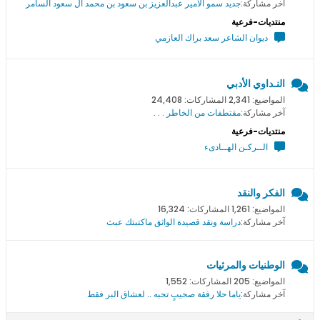
آخر مشاركة:
جديد سمو اﻻمير عبدالعزيز بن سعود بن محمد ال سعود السامر
منتديات-فرعية
ديوان الشاعر سعد براك العازمي
النـداوي الأدبي
المواضيع: 2,341 المشاركات: 24,408
آخر مشاركة:
مقتطفات من الخاطر . . .
منتديات-فرعية
الــركـن الهــادىء
الفكر والنقد
المواضيع: 1,261 المشاركات: 16,324
آخر مشاركة:
دراسة ونقد قصيدة الواثق ماكتبتك عبث
الوطنيات والمرثيات
المواضيع: 205 المشاركات: 1,552
آخر مشاركة:
ياما حلا رفقة صحيبٍ تحبه .. لعشاق البر فقط