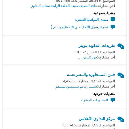
المواضيع: 25,399 المشاركات: 662,485
آخر مشاركة:
ماجد النصيف ضيف الحلقة الرابعة سناب النداوي
منتديات-فرعية
منتدى المواهب الشعرية
نصرة رسول الله ( صلى الله عليه وسلم )
تغريدات النداويه بتويتر
المواضيع: 13 المشاركات: 191
آخر مشاركة:
جور الزمن ....
فــن الـمــحاورة والــعـر ضــه
المواضيع: 3,558 المشاركات: 51,428
آخر مشاركة:
شــــارك بــِ بـيـتـيــن شـــقر
منتديات-فرعية
المحاورات المنقوله
مركز النداوي الاعلامي
المواضيع: 1,530 المشاركات: 10,864