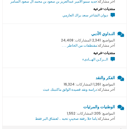
آخر مشاركة:
جديد سمو اﻻمير عبدالعزيز بن سعود بن محمد ال سعود السامر
منتديات-فرعية
ديوان الشاعر سعد براك العازمي
النـداوي الأدبي
المواضيع: 2,341 المشاركات: 24,408
آخر مشاركة:
مقتطفات من الخاطر . . .
منتديات-فرعية
الــركـن الهــادىء
الفكر والنقد
المواضيع: 1,261 المشاركات: 16,324
آخر مشاركة:
دراسة ونقد قصيدة الواثق ماكتبتك عبث
الوطنيات والمرثيات
المواضيع: 205 المشاركات: 1,552
آخر مشاركة:
ياما حلا رفقة صحيبٍ تحبه .. لعشاق البر فقط