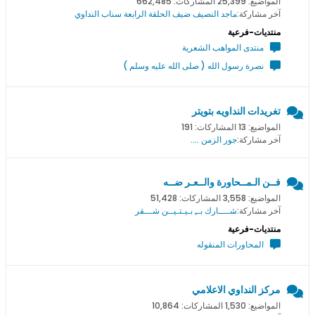
المواضيع: 25,399 المشاركات: 662,485
آخر مشاركة:
ماجد النصيف ضيف الحلقة الرابعة سناب النداوي
منتديات-فرعية
منتدى المواهب الشعرية
نصرة رسول الله ( صلى الله عليه وسلم )
تغريدات النداويه بتويتر
المواضيع: 13 المشاركات: 191
آخر مشاركة:
جور الزمن ....
فــن الـمــحاورة والــعـر ضــه
المواضيع: 3,558 المشاركات: 51,428
آخر مشاركة:
شــــارك بــِ بـيـتـيــن شـــقر
منتديات-فرعية
المحاورات المنقوله
مركز النداوي الاعلامي
المواضيع: 1,530 المشاركات: 10,864