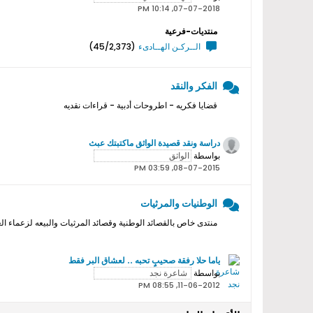
07-07-2018, 10:14 PM
منتديات-فرعية
الــركـن الهــادىء
(45/2,373)
الفكر والنقد
قضايا فكريه - اطروحات أدبية - قراءات نقديه
دراسة ونقد قصيدة الواثق ماكتبتك عبث
بواسطة
08-07-2015, 03:59 PM
الوطنيات والمرثيات
منتدى خاص بالقصائد الوطنية وقصائد المرثيات والبيعه لزعماء ال
ياما حلا رفقة صحيبٍ تحبه .. لعشاق البر فقط
بواسطة
11-06-2012, 08:55 PM