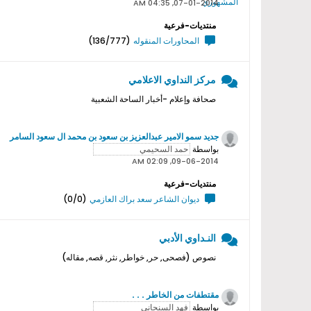
07-01-2014, 04:35 AM
منتديات-فرعية
المحاورات المنقوله
(136/777)
مركز النداوي الاعلامي
صحافة وإعلام -أخبار الساحة الشعبية
جديد سمو اﻻمير عبدالعزيز بن سعود بن محمد ال سعود السامر
بواسطة
09-06-2014, 02:09 AM
منتديات-فرعية
ديوان الشاعر سعد براك العازمي
(0/0)
النـداوي الأدبي
نصوص (فصحى, حر, خواطر, نثر, قصه, مقاله)
مقتطفات من الخاطر . . .
بواسطة