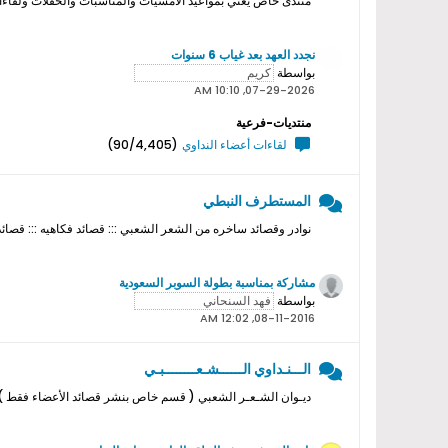
منتدى خاص يعني بمواعيد الامسيات والمناسبات والحفلات ولقاءات ا
نجدد العهد بعد غياب 6 سنوات
بواسطة
07-29-2026, 10:10 AM
منتديات-فرعية
لقاءات أعضاء النداوي
(90/4,405)
المستطرف النبطي
نوادر وقصائد ساخره من الشعر الشعبي ::: قصائد فكاهيه ::: قصائد
مشاركة بمناسبة بطولة السوبر السعودية
بواسطة
08-11-2016, 12:02 AM
الـــنـداوي الــــــشـعــــــــبـي
ديـوان الشـعـر الشعبي ( قسم خاص بنشر قصائد الأعضاء فقط ) ل