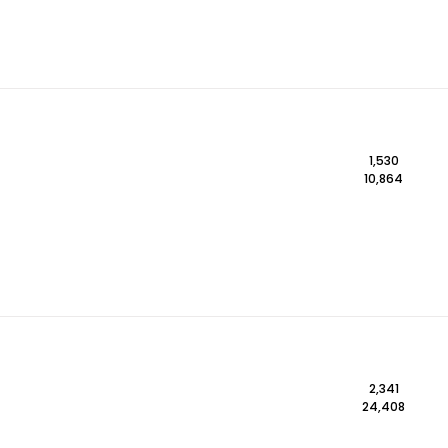
1,530
10,864
2,341
24,408