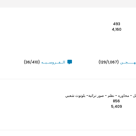
493
4,160
ـهـــــجــن
(129/1,067)
الــفــروســيــه
(36/410)
 - محاوره - نظم - صور تراثية- بلوتوث شعبي
856
5,409