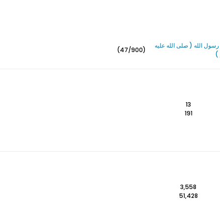
سول الله ( صلى الله عليه
(47/900)
)
13
191
3,558
51,428