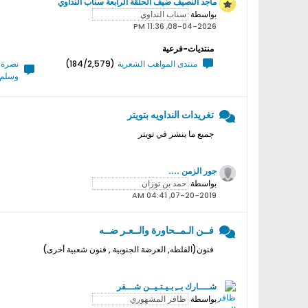
ماجد النصيف ضيف الحلقة الرابعة سناب النداوي
بواسطة
08-04-2026, 11:36 PM
منتديات-فرعية
منتدى المواهب الشعرية
(184/2,579)
نصرة ر
وسلم 
تغريدات النداويه بتويتر
جميع ما ينشر في تويتر
جور الزمن ....
بواسطة
07-20-2019, 04:41 AM
فــن الـمــحاورة والــعـر ضــه
فنون(القلطه, العرضة الجنوبية , فنون شعبية أخرى)
شــــارك بــِ بـيـتـيــن شـــقر
بواسطة