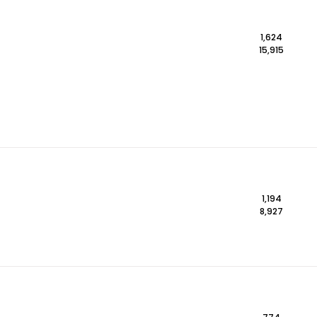
1,624
15,915
1,194
8,927