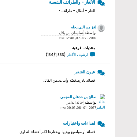
الألغاز - والطرائف الشعبية
الغاز - أمثال - طرائف -
لغز من اللي يحله
بواسطة
07-02-2016, 12:48 PM
منتديات-فرعية
ارشيف الألغاز
(134/1,833)
عيون الشعر
قصائد نادرة..قصّه وأبيات..من القائل
صالح بن خدعان العجمي
بواسطة
08-01-2017, 09:01 PM
اهداءات واختيارات
قصائد أو مواضيع يهديها ويختارها لكم أعضاء النداوي