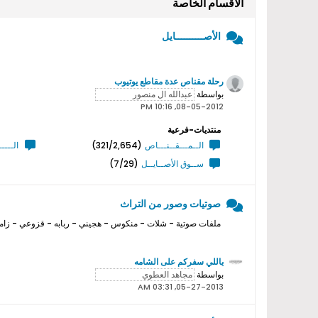
الأقسام الخاصة
الأصــــــــــايل
رحلة مقناص عدة مقاطع يوتيوب
بواسطة
08-05-2012, 10:16 PM
منتديات-فرعية
الــمـــقــنـــاص
(321/2,654)
الــــ
ســوق الأصــايــل
(7/29)
صوتيات وصور من التراث
ملفات صوتية - شلات - منكوس - هجيني - ربابه - قزوعي - زامل
ياللي سفركم على الشامه
بواسطة
05-27-2013, 03:31 AM