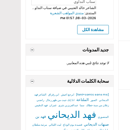
الشاعر خالد العتيبي
في ضيافة سناب النداوي بروموهات فيديوهات...
المنتدى:
منتدى المواهب الشعرية
08-03-2026, 01:57 PM
مشاهدة الكل
جديد المدونات
لا توجد نتائج تلبي هذه المعايير.
سحابة الكلمات الدلالية
[font=comic sans ms]
ابرجع اعيش
ابن رقراق
الشاعر فهد
الملتاعة
الديحاني
الصور
انا إنك جيت من ظهر رجال
راضني
زعلان من سبة خطاك
سما
عبدالعزيزبن شري
غمران
فهد الدقيس
فهد الديحاني
فهد بن
المنصوري
صنهات الديحاني
قصيدة يوم الوداع
ليت الليالي
مرثية.سلطان