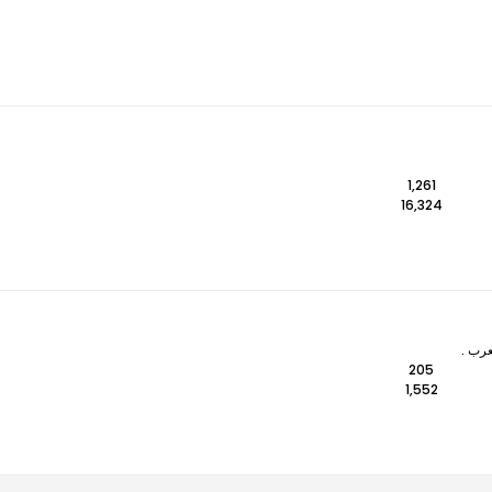
1,261
16,324
عرب .
205
1,552