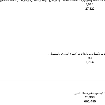
لأعضاء والترحيب با الأعضاء الجدد . والمواضيع الهامة والمتميزه وآخر اخبار الساحة الشعبي
1,624
27,322
 لم تكتمل:: من ابداعات أعضاء النداوي والمنقول .
154
1,754
ايسمح بنشر قصائد الغير ..
25,399
662,485