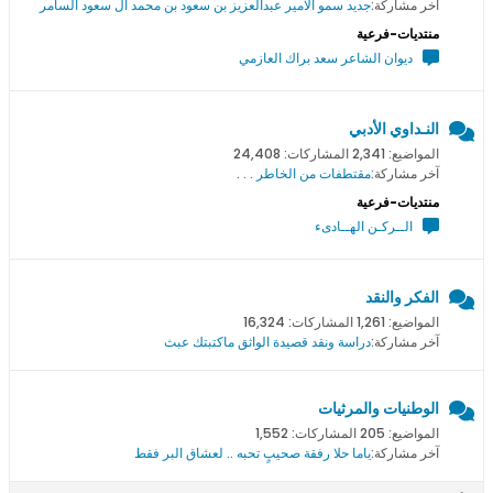
آخر مشاركة:
جديد سمو اﻻمير عبدالعزيز بن سعود بن محمد ال سعود السامر
منتديات-فرعية
ديوان الشاعر سعد براك العازمي
النـداوي الأدبي
المواضيع: 2,341 المشاركات: 24,408
آخر مشاركة:
مقتطفات من الخاطر . . .
منتديات-فرعية
الــركـن الهــادىء
الفكر والنقد
المواضيع: 1,261 المشاركات: 16,324
آخر مشاركة:
دراسة ونقد قصيدة الواثق ماكتبتك عبث
الوطنيات والمرثيات
المواضيع: 205 المشاركات: 1,552
آخر مشاركة:
ياما حلا رفقة صحيبٍ تحبه .. لعشاق البر فقط