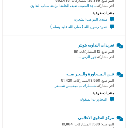
المواضيع: 25,399 المشاركات: 662,485
آخر مشاركة:
ماجد النصيف ضيف الحلقة الرابعة سناب النداوي
منتديات-فرعية
منتدى المواهب الشعرية
نصرة رسول الله ( صلى الله عليه وسلم )
تغريدات النداويه بتويتر
المواضيع: 13 المشاركات: 191
آخر مشاركة:
جور الزمن ....
فــن الـمــحاورة والــعـر ضــه
المواضيع: 3,558 المشاركات: 51,428
آخر مشاركة:
شــــارك بــِ بـيـتـيــن شـــقر
منتديات-فرعية
المحاورات المنقوله
مركز النداوي الاعلامي
المواضيع: 1,530 المشاركات: 10,864