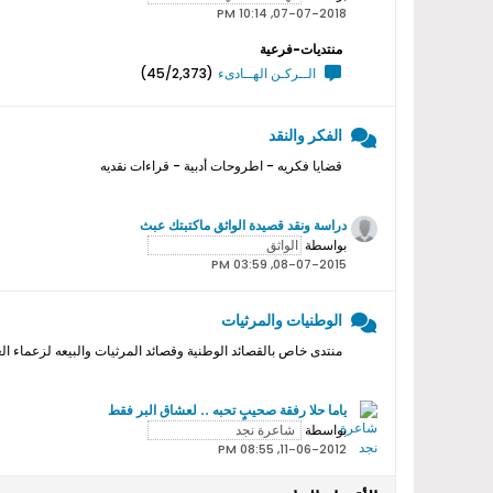
07-07-2018, 10:14 PM
منتديات-فرعية
الــركـن الهــادىء
(45/2,373)
الفكر والنقد
قضايا فكريه - اطروحات أدبية - قراءات نقديه
دراسة ونقد قصيدة الواثق ماكتبتك عبث
بواسطة
08-07-2015, 03:59 PM
الوطنيات والمرثيات
منتدى خاص بالقصائد الوطنية وقصائد المرثيات والبيعه لزعماء ال
ياما حلا رفقة صحيبٍ تحبه .. لعشاق البر فقط
بواسطة
11-06-2012, 08:55 PM