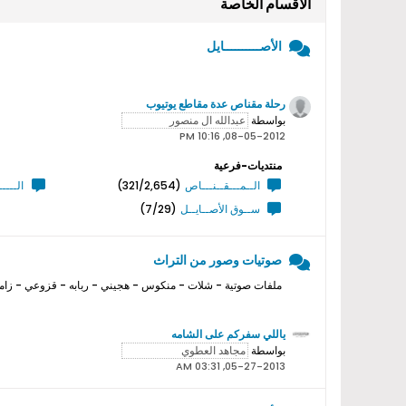
الأقسام الخاصة
الأصــــــــــايل
رحلة مقناص عدة مقاطع يوتيوب
بواسطة
08-05-2012, 10:16 PM
منتديات-فرعية
الــمـــقــنـــاص
(321/2,654)
الــــ
ســوق الأصــايــل
(7/29)
صوتيات وصور من التراث
ملفات صوتية - شلات - منكوس - هجيني - ربابه - قزوعي - زامل
ياللي سفركم على الشامه
بواسطة
05-27-2013, 03:31 AM