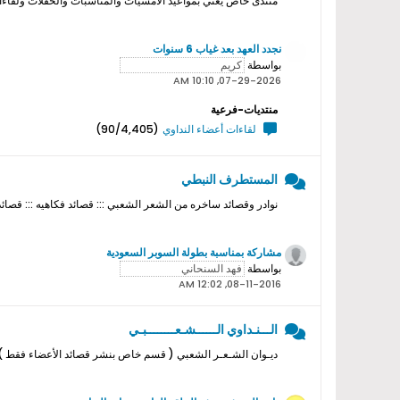
منتدى خاص يعني بمواعيد الامسيات والمناسبات والحفلات ولقاءات ا
نجدد العهد بعد غياب 6 سنوات
بواسطة
07-29-2026, 10:10 AM
منتديات-فرعية
لقاءات أعضاء النداوي
(90/4,405)
المستطرف النبطي
نوادر وقصائد ساخره من الشعر الشعبي ::: قصائد فكاهيه ::: قصائد
مشاركة بمناسبة بطولة السوبر السعودية
بواسطة
08-11-2016, 12:02 AM
الـــنـداوي الــــــشـعــــــــبـي
ديـوان الشـعـر الشعبي ( قسم خاص بنشر قصائد الأعضاء فقط ) ل