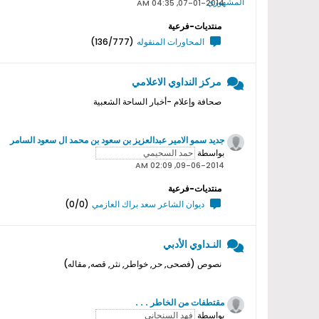
07-01-2014, 04:35 AM
منتديات-فرعية
المحاورات المنقوله
(136/777)
مركز النداوي الاعلامي
صحافة وإعلام -أخبار الساحة الشعبية
جديد سمو اﻻمير عبدالعزيز بن سعود بن محمد ال سعود السامر
بواسطة
09-06-2014, 02:09 AM
منتديات-فرعية
ديوان الشاعر سعد براك العازمي
(0/0)
النـداوي الأدبي
نصوص (فصحى, حر, خواطر, نثر, قصه, مقاله)
مقتطفات من الخاطر . . .
بواسطة