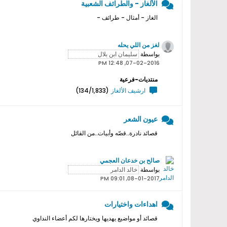
الألغاز - والطرائف الشعبية
الغاز - أمثال - طرائف -
لغز من اللي يحله
بواسطة
07-02-2016, 12:48 PM
منتديات-فرعية
ارشيف الألغاز
(134/1,833)
عيون الشعر
قصائد نادرة..قصّه وأبيات..من القائل
صالح بن خدعان العجمي
بواسطة
08-01-2017, 09:01 PM
اهداءات واختيارات
قصائد أو مواضيع يهديها ويختارها لكم أعضاء النداوي