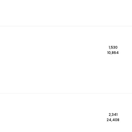
1,530
10,864
2,341
24,408