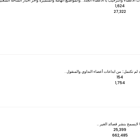
لأعضاء والترحيب با الأعضاء الجدد . والمواضيع الهامة والمتميزه وآخر اخبار الساحة الشعبي
1,624
27,322
 لم تكتمل:: من ابداعات أعضاء النداوي والمنقول .
154
1,754
ايسمح بنشر قصائد الغير ..
25,399
662,485