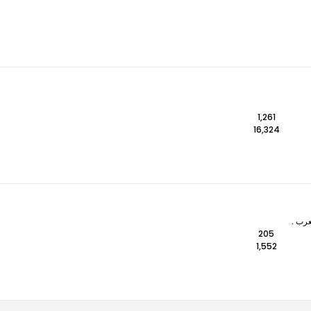
1,261
16,324
عرب .
205
1,552