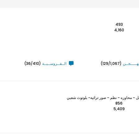
493
4,160
ـهـــــجــن
(129/1,067)
الــفــروســيــه
(36/410)
 - محاوره - نظم - صور تراثية- بلوتوث شعبي
856
5,409