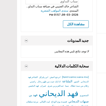
الشاعر خالد العتيبي
في ضيافة سناب النداوي بروموهات فيديوهات...
المنتدى:
منتدى المواهب الشعرية
08-03-2026, 01:57 PM
مشاهدة الكل
جديد المدونات
لا توجد نتائج تلبي هذه المعايير.
سحابة الكلمات الدلالية
[font=comic sans ms]
ابرجع اعيش
ابن رقراق
الشاعر فهد
الملتاعة
الديحاني
الصور
انا إنك جيت من ظهر رجال
راضني
زعلان من سبة خطاك
سما
عبدالعزيزبن شري
غمران
فهد الدقيس
فهد الديحاني
فهد بن
المنصوري
صنهات الديحاني
قصيدة يوم الوداع
ليت الليالي
مرثية.سلطان