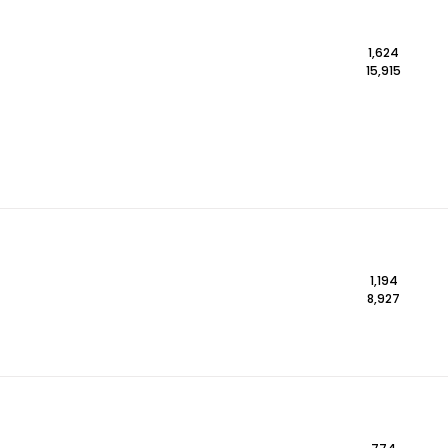
1,624
15,915
1,194
8,927