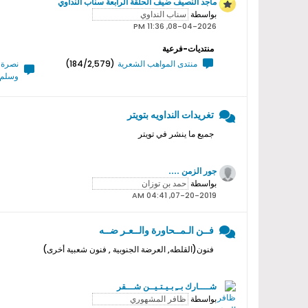
ماجد النصيف ضيف الحلقة الرابعة سناب النداوي
بواسطة
08-04-2026, 11:36 PM
منتديات-فرعية
منتدى المواهب الشعرية
(184/2,579)
نصرة ر
وسلم 
تغريدات النداويه بتويتر
جميع ما ينشر في تويتر
جور الزمن ....
بواسطة
07-20-2019, 04:41 AM
فــن الـمــحاورة والــعـر ضــه
فنون(القلطه, العرضة الجنوبية , فنون شعبية أخرى)
شــــارك بــِ بـيـتـيــن شـــقر
بواسطة