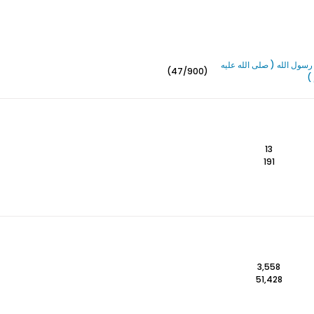
سول الله ( صلى الله عليه
(47/900)
)
13
191
3,558
51,428