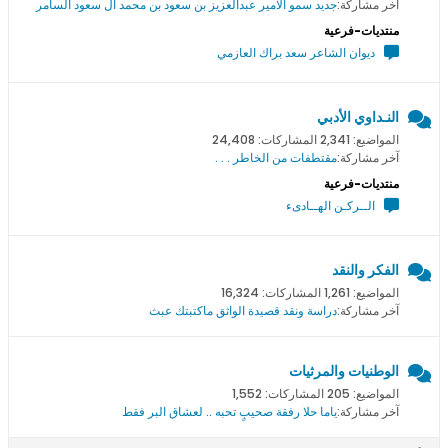
آخر مشاركة:
جديد سمو اﻻمير عبدالعزيز بن سعود بن محمد ال سعود السامر
منتديات-فرعية
ديوان الشاعر سعد براك العازمي
النـداوي الأدبي
المواضيع: 2,341 المشاركات: 24,408
آخر مشاركة:
مقتطفات من الخاطر . . .
منتديات-فرعية
الــركـن الهــادىء
الفكر والنقد
المواضيع: 1,261 المشاركات: 16,324
آخر مشاركة:
دراسة ونقد قصيدة الواثق ماكتبتك عبث
الوطنيات والمرثيات
المواضيع: 205 المشاركات: 1,552
آخر مشاركة:
ياما حلا رفقة صحيبٍ تحبه .. لعشاق البر فقط