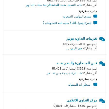
المواضيع: 25,399 المشاركات: 662,485
آخر مشاركة:
ماجد النصيف ضيف الحلقة الرابعة سناب النداوي
منتديات-فرعية
منتدى المواهب الشعرية
نصرة رسول الله ( صلى الله عليه وسلم )
تغريدات النداويه بتويتر
المواضيع: 13 المشاركات: 191
آخر مشاركة:
جور الزمن ....
فــن الـمــحاورة والــعـر ضــه
المواضيع: 3,558 المشاركات: 51,428
آخر مشاركة:
شــــارك بــِ بـيـتـيــن شـــقر
منتديات-فرعية
المحاورات المنقوله
مركز النداوي الاعلامي
المواضيع: 1,530 المشاركات: 10,864