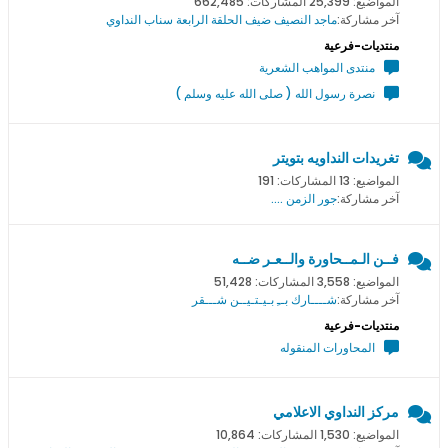
المواضيع: 25,399 المشاركات: 662,485
آخر مشاركة:
ماجد النصيف ضيف الحلقة الرابعة سناب النداوي
منتديات-فرعية
منتدى المواهب الشعرية
نصرة رسول الله ( صلى الله عليه وسلم )
تغريدات النداويه بتويتر
المواضيع: 13 المشاركات: 191
آخر مشاركة:
جور الزمن ....
فــن الـمــحاورة والــعـر ضــه
المواضيع: 3,558 المشاركات: 51,428
آخر مشاركة:
شــــارك بــِ بـيـتـيــن شـــقر
منتديات-فرعية
المحاورات المنقوله
مركز النداوي الاعلامي
المواضيع: 1,530 المشاركات: 10,864