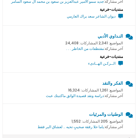
آخر مشاركة:
جديد سمو اﻻمير عبدالعزيز بن سعود بن محمد ال سعود السامر
منتديات-فرعية
ديوان الشاعر سعد براك العازمي
النـداوي الأدبي
المواضيع: 2,341 المشاركات: 24,408
آخر مشاركة:
مقتطفات من الخاطر . . .
منتديات-فرعية
الــركـن الهــادىء
الفكر والنقد
المواضيع: 1,261 المشاركات: 16,324
آخر مشاركة:
دراسة ونقد قصيدة الواثق ماكتبتك عبث
الوطنيات والمرثيات
المواضيع: 205 المشاركات: 1,552
آخر مشاركة:
ياما حلا رفقة صحيبٍ تحبه .. لعشاق البر فقط