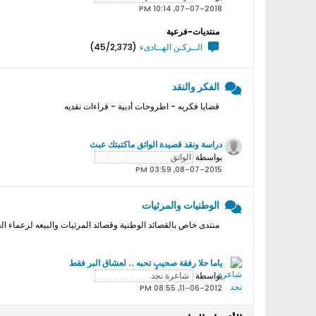
07-07-2018, 10:14 PM
منتديات-فرعية
الــركـن الهــادىء
(45/2,373)
الفكر والنقد
قضايا فكريه - اطروحات أدبية - قراءات نقديه
دراسة ونقد قصيدة الواثق ماكتبتك عبث
بواسطة
08-07-2015, 03:59 PM
الوطنيات والمرثيات
منتدى خاص بالقصائد الوطنية وقصائد المرثيات والبيعه لزعماء ال
ياما حلا رفقة صحيبٍ تحبه .. لعشاق البر فقط
بواسطة
11-06-2012, 08:55 PM