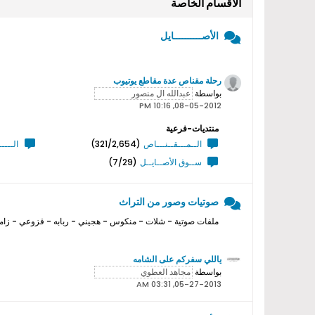
الأقسام الخاصة
الأصــــــــــايل
رحلة مقناص عدة مقاطع يوتيوب
بواسطة
08-05-2012, 10:16 PM
منتديات-فرعية
الــمـــقــنـــاص
(321/2,654)
الــــ
ســوق الأصــايــل
(7/29)
صوتيات وصور من التراث
ملفات صوتية - شلات - منكوس - هجيني - ربابه - قزوعي - زامل
ياللي سفركم على الشامه
بواسطة
05-27-2013, 03:31 AM