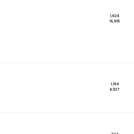
1,624
15,915
1,194
8,927