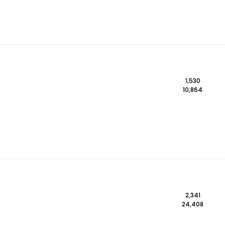
1,530
10,864
2,341
24,408