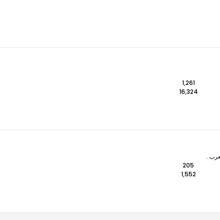
1,261
16,324
عرب .
205
1,552