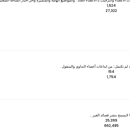
لأعضاء والترحيب با الأعضاء الجدد . والمواضيع الهامة والمتميزه وآخر اخبار الساحة الشعبي
1,624
27,322
 لم تكتمل:: من ابداعات أعضاء النداوي والمنقول .
154
1,754
ايسمح بنشر قصائد الغير ..
25,399
662,485