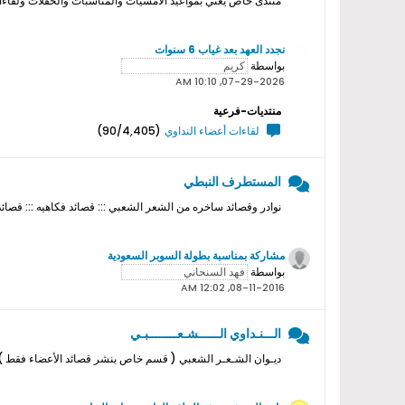
منتدى خاص يعني بمواعيد الامسيات والمناسبات والحفلات ولقاءات ا
نجدد العهد بعد غياب 6 سنوات
بواسطة
07-29-2026, 10:10 AM
منتديات-فرعية
لقاءات أعضاء النداوي
(90/4,405)
المستطرف النبطي
نوادر وقصائد ساخره من الشعر الشعبي ::: قصائد فكاهيه ::: قصائد
مشاركة بمناسبة بطولة السوبر السعودية
بواسطة
08-11-2016, 12:02 AM
الـــنـداوي الــــــشـعــــــــبـي
ديـوان الشـعـر الشعبي ( قسم خاص بنشر قصائد الأعضاء فقط ) ل