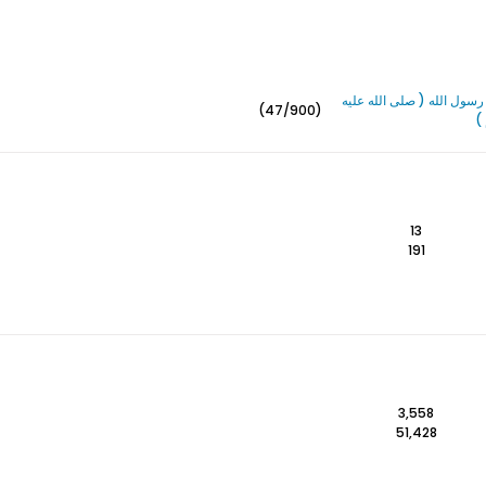
سول الله ( صلى الله عليه
(47/900)
)
13
191
3,558
51,428