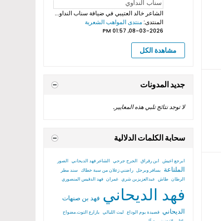
الشاعر خالد العتيبي
في ضيافة سناب النداوي بروموهات فيديوهات...
المنتدى:
منتدى المواهب الشعرية
08-03-2026, 01:57 PM
مشاهدة الكل
جديد المدونات
لا توجد نتائج تلبي هذه المعايير.
سحابة الكلمات الدلالية
ابرجع اعيش
ابن رقراق
الجرح جرحي
الشاعر فهد الديحاني
الصور
الملتاعة
بسافر وبرحل
راضني زعلان من سبة خطاك
سند مطر
الرطان
طاش
عبدالعزيزبن شري
غمران
فهد الدقيس المنصوري
فهد الديحاني
فهد بن صنهات
الديحاني
قصيدة يوم الوداع
ليت الليالي
يازارع التوت.مضواح