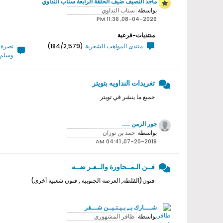
ماجد النصيف ضيف الحلقة الرابعة سناب النداوي
بواسطة
08-04-2026, 11:36 PM
منتديات-فرعية
منتدى المواهب الشعرية
(184/2,579)
نصرة ر
وسلم 
تغريدات النداويه بتويتر
جميع ما ينشر في تويتر
جور الزمن ....
بواسطة
07-20-2019, 04:41 AM
فــن الـمــحاورة والــعـر ضــه
فنون(القلطه, العرضة الجنوبية , فنون شعبية أخرى)
شــــارك بــِ بـيـتـيــن شـــقر
بواسطة