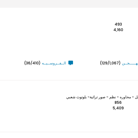
493
4,160
ـهـــــجــن
(129/1,067)
الــفــروســيــه
(36/410)
 - محاوره - نظم - صور تراثية- بلوتوث شعبي
856
5,409