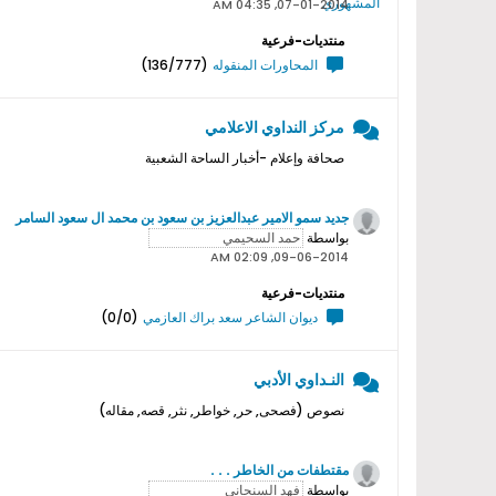
07-01-2014, 04:35 AM
منتديات-فرعية
المحاورات المنقوله
(136/777)
مركز النداوي الاعلامي
صحافة وإعلام -أخبار الساحة الشعبية
جديد سمو اﻻمير عبدالعزيز بن سعود بن محمد ال سعود السامر
بواسطة
09-06-2014, 02:09 AM
منتديات-فرعية
ديوان الشاعر سعد براك العازمي
(0/0)
النـداوي الأدبي
نصوص (فصحى, حر, خواطر, نثر, قصه, مقاله)
مقتطفات من الخاطر . . .
بواسطة