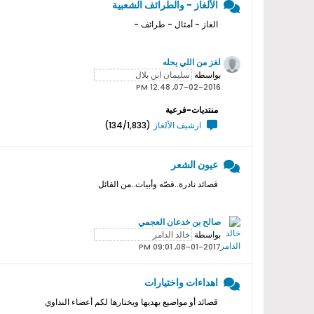
الألغاز - والطرائف الشعبية
الغاز - أمثال - طرائف -
لغز من اللي يحله
بواسطة
07-02-2016, 12:48 PM
منتديات-فرعية
ارشيف الألغاز
(134/1,833)
عيون الشعر
قصائد نادرة..قصّه وأبيات..من القائل
صالح بن خدعان العجمي
بواسطة
08-01-2017, 09:01 PM
اهداءات واختيارات
قصائد أو مواضيع يهديها ويختارها لكم أعضاء النداوي