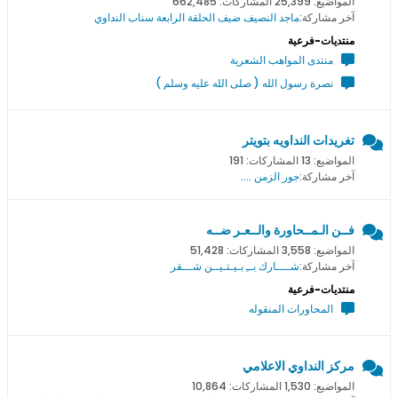
المواضيع: 25,399 المشاركات: 662,485
آخر مشاركة:
ماجد النصيف ضيف الحلقة الرابعة سناب النداوي
منتديات-فرعية
منتدى المواهب الشعرية
نصرة رسول الله ( صلى الله عليه وسلم )
تغريدات النداويه بتويتر
المواضيع: 13 المشاركات: 191
آخر مشاركة:
جور الزمن ....
فــن الـمــحاورة والــعـر ضــه
المواضيع: 3,558 المشاركات: 51,428
آخر مشاركة:
شــــارك بــِ بـيـتـيــن شـــقر
منتديات-فرعية
المحاورات المنقوله
مركز النداوي الاعلامي
المواضيع: 1,530 المشاركات: 10,864