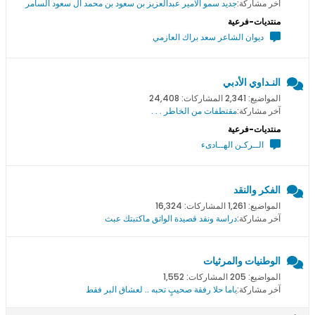
آخر مشاركة:
جديد سمو اﻻمير عبدالعزيز بن سعود بن محمد ال سعود السامر
منتديات-فرعية
ديوان الشاعر سعد براك العازمي
النـداوي الأدبي
المواضيع: 2,341 المشاركات: 24,408
آخر مشاركة:
مقتطفات من الخاطر . . .
منتديات-فرعية
الــركـن الهــادىء
الفكر والنقد
المواضيع: 1,261 المشاركات: 16,324
آخر مشاركة:
دراسة ونقد قصيدة الواثق ماكتبتك عبث
الوطنيات والمرثيات
المواضيع: 205 المشاركات: 1,552
آخر مشاركة:
ياما حلا رفقة صحيبٍ تحبه .. لعشاق البر فقط