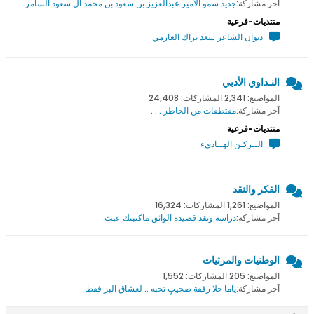
آخر مشاركة:
جديد سمو اﻻمير عبدالعزيز بن سعود بن محمد ال سعود السامر
منتديات-فرعية
ديوان الشاعر سعد براك العازمي
النـداوي الأدبي
المواضيع: 2,341 المشاركات: 24,408
آخر مشاركة:
مقتطفات من الخاطر . . .
منتديات-فرعية
الــركـن الهــادىء
الفكر والنقد
المواضيع: 1,261 المشاركات: 16,324
آخر مشاركة:
دراسة ونقد قصيدة الواثق ماكتبتك عبث
الوطنيات والمرثيات
المواضيع: 205 المشاركات: 1,552
آخر مشاركة:
ياما حلا رفقة صحيبٍ تحبه .. لعشاق البر فقط