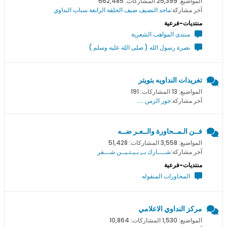
المواضيع: 25,399 المشاركات: 662,485
آخر مشاركة:
ماجد النصيف ضيف الحلقة الرابعة سناب النداوي
منتديات-فرعية
منتدى المواهب الشعرية
نصرة رسول الله ( صلى الله عليه وسلم )
تغريدات النداويه بتويتر
المواضيع: 13 المشاركات: 191
آخر مشاركة:
جور الزمن ....
فــن الـمــحاورة والــعـر ضــه
المواضيع: 3,558 المشاركات: 51,428
آخر مشاركة:
شــــارك بــِ بـيـتـيــن شـــقر
منتديات-فرعية
المحاورات المنقوله
مركز النداوي الاعلامي
المواضيع: 1,530 المشاركات: 10,864