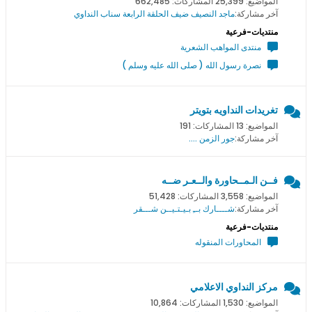
المواضيع: 25,399 المشاركات: 662,485
آخر مشاركة:
ماجد النصيف ضيف الحلقة الرابعة سناب النداوي
منتديات-فرعية
منتدى المواهب الشعرية
نصرة رسول الله ( صلى الله عليه وسلم )
تغريدات النداويه بتويتر
المواضيع: 13 المشاركات: 191
آخر مشاركة:
جور الزمن ....
فــن الـمــحاورة والــعـر ضــه
المواضيع: 3,558 المشاركات: 51,428
آخر مشاركة:
شــــارك بــِ بـيـتـيــن شـــقر
منتديات-فرعية
المحاورات المنقوله
مركز النداوي الاعلامي
المواضيع: 1,530 المشاركات: 10,864