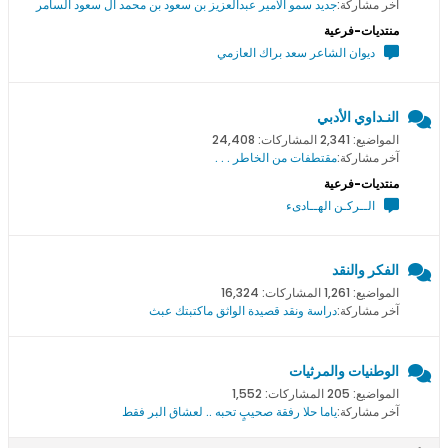
آخر مشاركة:
جديد سمو اﻻمير عبدالعزيز بن سعود بن محمد ال سعود السامر
منتديات-فرعية
ديوان الشاعر سعد براك العازمي
النـداوي الأدبي
المواضيع: 2,341 المشاركات: 24,408
آخر مشاركة:
مقتطفات من الخاطر . . .
منتديات-فرعية
الــركـن الهــادىء
الفكر والنقد
المواضيع: 1,261 المشاركات: 16,324
آخر مشاركة:
دراسة ونقد قصيدة الواثق ماكتبتك عبث
الوطنيات والمرثيات
المواضيع: 205 المشاركات: 1,552
آخر مشاركة:
ياما حلا رفقة صحيبٍ تحبه .. لعشاق البر فقط