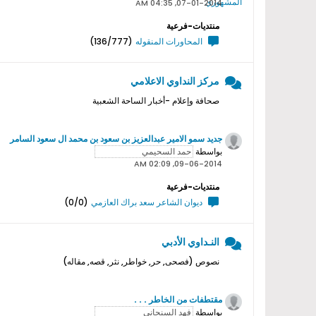
07-01-2014, 04:35 AM
منتديات-فرعية
المحاورات المنقوله
(136/777)
مركز النداوي الاعلامي
صحافة وإعلام -أخبار الساحة الشعبية
جديد سمو اﻻمير عبدالعزيز بن سعود بن محمد ال سعود السامر
بواسطة
09-06-2014, 02:09 AM
منتديات-فرعية
ديوان الشاعر سعد براك العازمي
(0/0)
النـداوي الأدبي
نصوص (فصحى, حر, خواطر, نثر, قصه, مقاله)
مقتطفات من الخاطر . . .
بواسطة