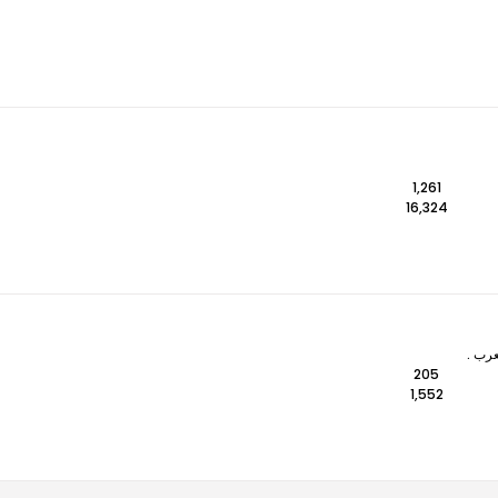
1,261
16,324
عرب .
205
1,552