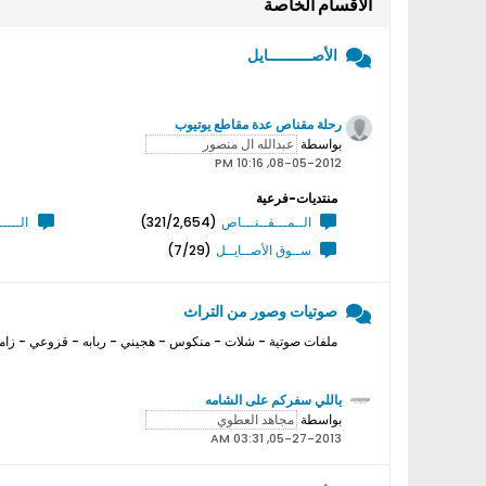
الأقسام الخاصة
الأصــــــــــايل
رحلة مقناص عدة مقاطع يوتيوب
بواسطة
08-05-2012, 10:16 PM
منتديات-فرعية
الــمـــقــنـــاص
(321/2,654)
الــــ
ســوق الأصــايــل
(7/29)
صوتيات وصور من التراث
ملفات صوتية - شلات - منكوس - هجيني - ربابه - قزوعي - زامل
ياللي سفركم على الشامه
بواسطة
05-27-2013, 03:31 AM