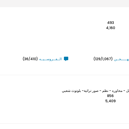
493
4,160
ـهـــــجــن
(129/1,067)
الــفــروســيــه
(36/410)
 - محاوره - نظم - صور تراثية- بلوتوث شعبي
856
5,409