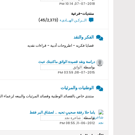
07-07-2018, 10:14 PM
منتديات-فرعية
الــركـن الهــادىء
(45/2,373)
الفكر والنقد
قضايا فكريه - اطروحات أدبية - قراءات نقديه
دراسة ونقد قصيدة الواثق ماكتبتك عبث
بواسطة
08-07-2015, 03:59 PM
الوطنيات والمرثيات
منتدى خاص بالقصائد الوطنية وقصائد المرثيات والبيعه لزعماء ال
ياما حلا رفقة صحيبٍ تحبه .. لعشاق البر فقط
بواسطة
11-06-2012, 08:55 PM