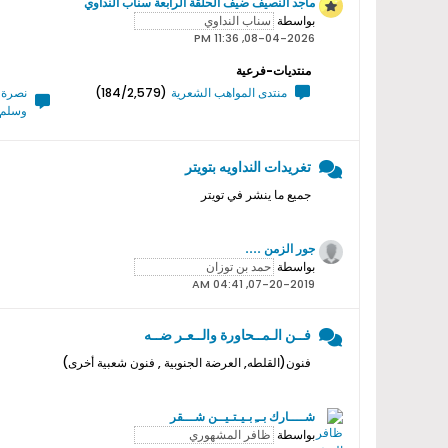
ماجد النصيف ضيف الحلقة الرابعة سناب النداوي
بواسطة
08-04-2026, 11:36 PM
منتديات-فرعية
منتدى المواهب الشعرية
(184/2,579)
نصرة ر
وسلم 
تغريدات النداويه بتويتر
جميع ما ينشر في تويتر
جور الزمن ....
بواسطة
07-20-2019, 04:41 AM
فــن الـمــحاورة والــعـر ضــه
فنون(القلطه, العرضة الجنوبية , فنون شعبية أخرى)
شــــارك بــِ بـيـتـيــن شـــقر
بواسطة