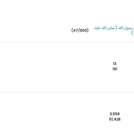
سول الله ( صلى الله عليه
(47/900)
)
13
191
3,558
51,428