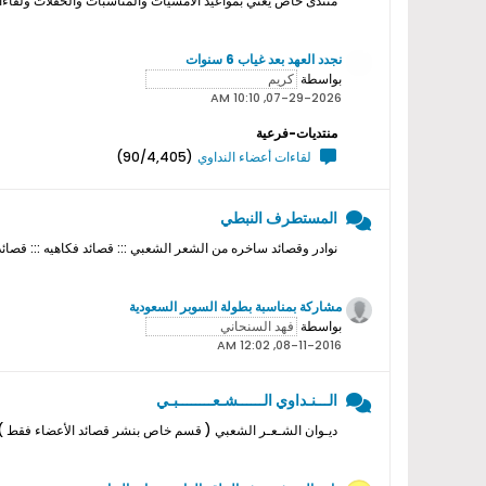
منتدى خاص يعني بمواعيد الامسيات والمناسبات والحفلات ولقاءات ا
نجدد العهد بعد غياب 6 سنوات
بواسطة
07-29-2026, 10:10 AM
منتديات-فرعية
لقاءات أعضاء النداوي
(90/4,405)
المستطرف النبطي
نوادر وقصائد ساخره من الشعر الشعبي ::: قصائد فكاهيه ::: قصائد
مشاركة بمناسبة بطولة السوبر السعودية
بواسطة
08-11-2016, 12:02 AM
الـــنـداوي الــــــشـعــــــــبـي
ديـوان الشـعـر الشعبي ( قسم خاص بنشر قصائد الأعضاء فقط ) ل