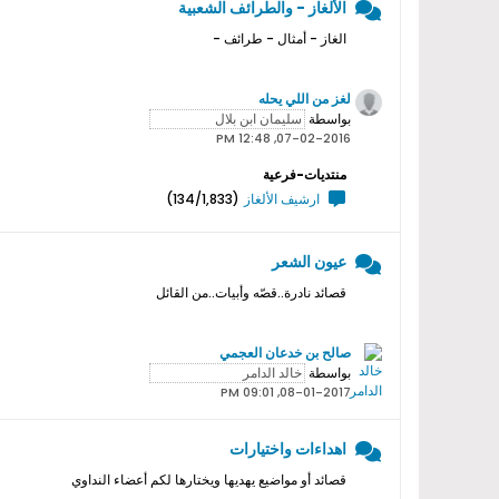
الألغاز - والطرائف الشعبية
الغاز - أمثال - طرائف -
لغز من اللي يحله
بواسطة
07-02-2016, 12:48 PM
منتديات-فرعية
ارشيف الألغاز
(134/1,833)
عيون الشعر
قصائد نادرة..قصّه وأبيات..من القائل
صالح بن خدعان العجمي
بواسطة
08-01-2017, 09:01 PM
اهداءات واختيارات
قصائد أو مواضيع يهديها ويختارها لكم أعضاء النداوي