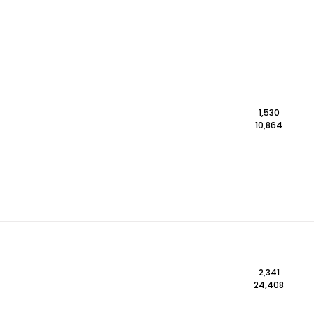
1,530
10,864
2,341
24,408