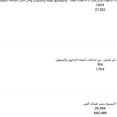
لأعضاء والترحيب با الأعضاء الجدد . والمواضيع الهامة والمتميزه وآخر اخبار الساحة الشعبي
1,624
27,322
 لم تكتمل:: من ابداعات أعضاء النداوي والمنقول .
154
1,754
ايسمح بنشر قصائد الغير ..
25,399
662,485