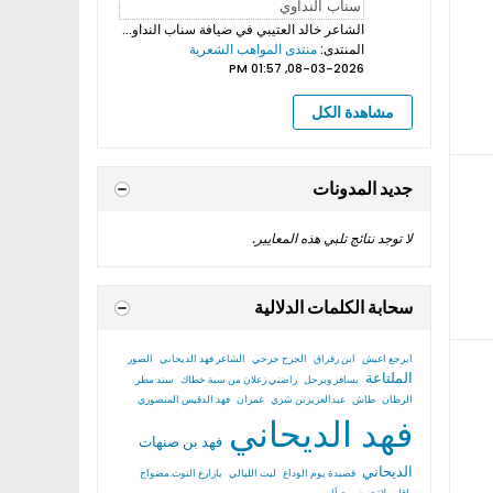
الشاعر خالد العتيبي
في ضيافة سناب النداوي بروموهات فيديوهات...
المنتدى:
منتدى المواهب الشعرية
08-03-2026, 01:57 PM
مشاهدة الكل
جديد المدونات
لا توجد نتائج تلبي هذه المعايير.
سحابة الكلمات الدلالية
ابرجع اعيش
ابن رقراق
الجرح جرحي
الشاعر فهد الديحاني
الصور
الملتاعة
بسافر وبرحل
راضني زعلان من سبة خطاك
سند مطر
الرطان
طاش
عبدالعزيزبن شري
غمران
فهد الدقيس المنصوري
فهد الديحاني
فهد بن صنهات
الديحاني
قصيدة يوم الوداع
ليت الليالي
يازارع التوت.مضواح