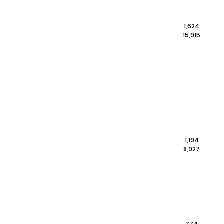
1,624
15,915
1,194
8,927