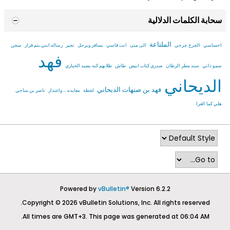
سحابة الكلمات الدلالية
الملتاعة
احساسي
الجرح جرحي
الى متى
انت قاسي
بسافر وبرحل
تحير
رساله.ابني.يتم.قرار
سجن
فهد
سمو ذاتي
سند مطر الرطان
صدري كتاب ابيض
طاش
طلابهم كنه يصيد الحباري
الديحاني
فهد بن صنهات الديحاني
لحظة
معايده ... واعتذار
ناصر بن مناحي
هلي كما الغرا
Powered by
vBulletin®
Version 6.2.2
Copyright © 2026 vBulletin Solutions, Inc. All rights reserved.
All times are GMT+3. This page was generated at 06:04 AM.