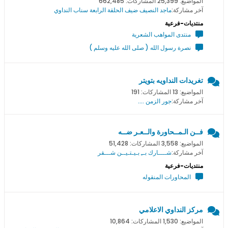
المواضيع: 25,399 المشاركات: 662,485
آخر مشاركة:
ماجد النصيف ضيف الحلقة الرابعة سناب النداوي
منتديات-فرعية
منتدى المواهب الشعرية
نصرة رسول الله ( صلى الله عليه وسلم )
تغريدات النداويه بتويتر
المواضيع: 13 المشاركات: 191
آخر مشاركة:
جور الزمن ....
فــن الـمــحاورة والــعـر ضــه
المواضيع: 3,558 المشاركات: 51,428
آخر مشاركة:
شــــارك بــِ بـيـتـيــن شـــقر
منتديات-فرعية
المحاورات المنقوله
مركز النداوي الاعلامي
المواضيع: 1,530 المشاركات: 10,864