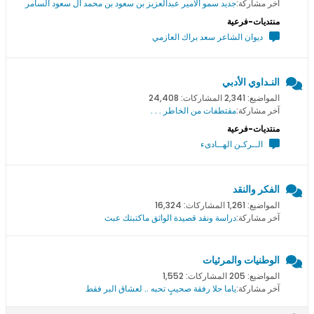
آخر مشاركة:
جديد سمو اﻻمير عبدالعزيز بن سعود بن محمد ال سعود السامر
منتديات-فرعية
ديوان الشاعر سعد براك العازمي
النـداوي الأدبي
المواضيع: 2,341 المشاركات: 24,408
آخر مشاركة:
مقتطفات من الخاطر . . .
منتديات-فرعية
الــركـن الهــادىء
الفكر والنقد
المواضيع: 1,261 المشاركات: 16,324
آخر مشاركة:
دراسة ونقد قصيدة الواثق ماكتبتك عبث
الوطنيات والمرثيات
المواضيع: 205 المشاركات: 1,552
آخر مشاركة:
ياما حلا رفقة صحيبٍ تحبه .. لعشاق البر فقط