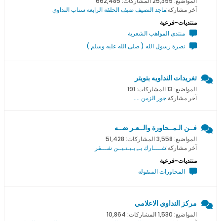
المواضيع: 25,399 المشاركات: 662,485
آخر مشاركة:
ماجد النصيف ضيف الحلقة الرابعة سناب النداوي
منتديات-فرعية
منتدى المواهب الشعرية
نصرة رسول الله ( صلى الله عليه وسلم )
تغريدات النداويه بتويتر
المواضيع: 13 المشاركات: 191
آخر مشاركة:
جور الزمن ....
فــن الـمــحاورة والــعـر ضــه
المواضيع: 3,558 المشاركات: 51,428
آخر مشاركة:
شــــارك بــِ بـيـتـيــن شـــقر
منتديات-فرعية
المحاورات المنقوله
مركز النداوي الاعلامي
المواضيع: 1,530 المشاركات: 10,864