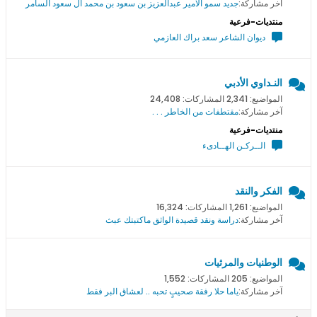
آخر مشاركة:
جديد سمو اﻻمير عبدالعزيز بن سعود بن محمد ال سعود السامر
منتديات-فرعية
ديوان الشاعر سعد براك العازمي
النـداوي الأدبي
المواضيع: 2,341 المشاركات: 24,408
آخر مشاركة:
مقتطفات من الخاطر . . .
منتديات-فرعية
الــركـن الهــادىء
الفكر والنقد
المواضيع: 1,261 المشاركات: 16,324
آخر مشاركة:
دراسة ونقد قصيدة الواثق ماكتبتك عبث
الوطنيات والمرثيات
المواضيع: 205 المشاركات: 1,552
آخر مشاركة:
ياما حلا رفقة صحيبٍ تحبه .. لعشاق البر فقط