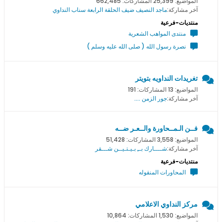
المواضيع: 25,399 المشاركات: 662,485
آخر مشاركة:
ماجد النصيف ضيف الحلقة الرابعة سناب النداوي
منتديات-فرعية
منتدى المواهب الشعرية
نصرة رسول الله ( صلى الله عليه وسلم )
تغريدات النداويه بتويتر
المواضيع: 13 المشاركات: 191
آخر مشاركة:
جور الزمن ....
فــن الـمــحاورة والــعـر ضــه
المواضيع: 3,558 المشاركات: 51,428
آخر مشاركة:
شــــارك بــِ بـيـتـيــن شـــقر
منتديات-فرعية
المحاورات المنقوله
مركز النداوي الاعلامي
المواضيع: 1,530 المشاركات: 10,864