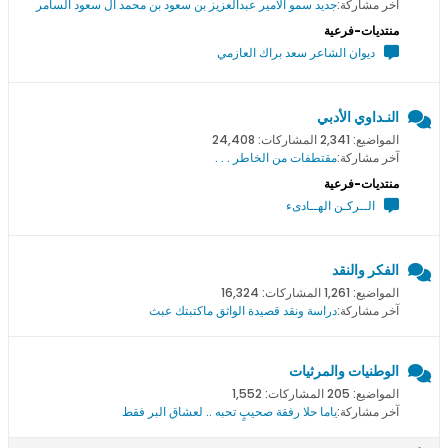
آخر مشاركة:
جديد سمو اﻻمير عبدالعزيز بن سعود بن محمد ال سعود السامر
منتديات-فرعية
ديوان الشاعر سعد براك العازمي
النـداوي الأدبي
المواضيع: 2,341 المشاركات: 24,408
آخر مشاركة:
مقتطفات من الخاطر . . .
منتديات-فرعية
الــركـن الهــادىء
الفكر والنقد
المواضيع: 1,261 المشاركات: 16,324
آخر مشاركة:
دراسة ونقد قصيدة الواثق ماكتبتك عبث
الوطنيات والمرثيات
المواضيع: 205 المشاركات: 1,552
آخر مشاركة:
ياما حلا رفقة صحيبٍ تحبه .. لعشاق البر فقط