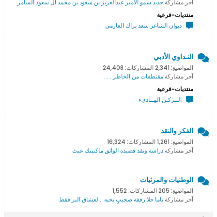
آخر مشاركة:
جديد سمو اﻻمير عبدالعزيز بن سعود بن محمد ال سعود السامر
منتديات-فرعية
ديوان الشاعر سعد براك العازمي
النـداوي الأدبي
المواضيع: 2,341 المشاركات: 24,408
آخر مشاركة:
مقتطفات من الخاطر . . .
منتديات-فرعية
الــركـن الهــادىء
الفكر والنقد
المواضيع: 1,261 المشاركات: 16,324
آخر مشاركة:
دراسة ونقد قصيدة الواثق ماكتبتك عبث
الوطنيات والمرثيات
المواضيع: 205 المشاركات: 1,552
آخر مشاركة:
ياما حلا رفقة صحيبٍ تحبه .. لعشاق البر فقط