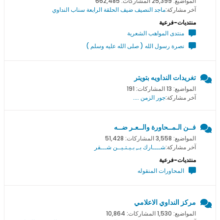
المواضيع: 25,399 المشاركات: 662,485
آخر مشاركة:
ماجد النصيف ضيف الحلقة الرابعة سناب النداوي
منتديات-فرعية
منتدى المواهب الشعرية
نصرة رسول الله ( صلى الله عليه وسلم )
تغريدات النداويه بتويتر
المواضيع: 13 المشاركات: 191
آخر مشاركة:
جور الزمن ....
فــن الـمــحاورة والــعـر ضــه
المواضيع: 3,558 المشاركات: 51,428
آخر مشاركة:
شــــارك بــِ بـيـتـيــن شـــقر
منتديات-فرعية
المحاورات المنقوله
مركز النداوي الاعلامي
المواضيع: 1,530 المشاركات: 10,864